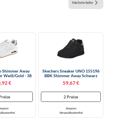
Nächste Seite
o Shimmer Away
Skechers Sneaker UNO 155196
r Weiß/gold - 38
BBK Shimmer Away Schwarz
Damen Größe 42
,92 €
59,67 €
Preise
2 Preise
mazon
Amazon
dkostenfrei
Versandkostenfrei