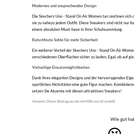
Modernes und ansprechendes Design
Die Skechers Uno - Stand On Air Women tan zeichnen sich du
sie zu nahezu jedem Outfit. Diese Sneakers sind nicht nur
einem absoluten Must-have in Ihrer Schuhsammlung.
Rutschfeste Sohle für mehr Sicherheit
Ein weiterer Vorteil der Skechers Uno - Stand On Air Women t
verschiedenen Oberflächen sicher zu laufen. Egal, ob auf gla
Vielseitige Einsatzmöglichkeiten
Dank ihres eleganten Designs und der hervorragenden Eigens
sportlichen Aktivitäten eine gute Figur machen. Kombinieren
setzen Sie Akzente mit diesen attraktiven Sneakers!
Hinweis: Dieser Beitrag wurde mit Hilfe von KI erstellt
Wie gut ha