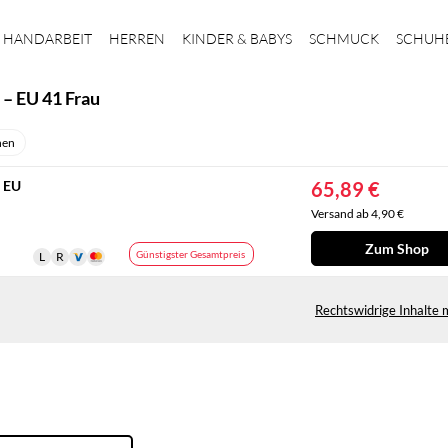
HANDARBEIT
HERREN
KINDER & BABYS
SCHMUCK
SCHUH
 – EU 41 Frau
nen
 EU
65,89 €
Versand ab 4,90 €
Zum Shop
Günstigster Gesamtpreis
Rechtswidrige Inhalte 