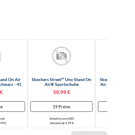
tand On Air
Skechers Street™ Uno Stand On
Skechers Damen U
chwarz - 41
Air® Sportschuhe
Air Turnschuhe, G
Durabuck/ Mes
 €
50,99 €
52,49
se
19 Preise
17 Prei
e.de
dressinn.com (DE)
Amazon
,99 €
Versand ab 5,99 €
Versandkoste