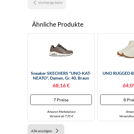
Vorherige Seite
Ähnliche Produkte
Sneaker SKECHERS "UNO-KAT-
UNO RUGGED By
NEATO", Damen, Gr. 40, Braun
(braun, Leo), Lederimitat,
68,16 €
64,0
Animal-Print, Sportlich, Schuhe,
Leo Sneaker, Schnürschuh Mit
Air-Cooled Memory Foam,
7 Preise
8 Pre
Topseller (61198367-40) Braun,
L
Amazon Marketplace
Amaz
Versand ab 7,95 €
Versandkos
Alle anzeigen