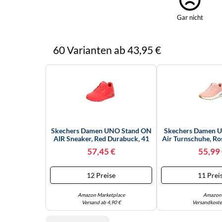
Gar nicht
60 Varianten ab 43,95 €
Skechers Damen UNO Stand ON
Skechers Damen U
AIR Sneaker, Red Durabuck, 41
Air Turnschuhe, R
EU
Mesh, 40
57,45 €
55,99
12 Preise
11 Prei
Amazon Marketplace
Amazon
Versand ab 4,90 €
Versandkoste