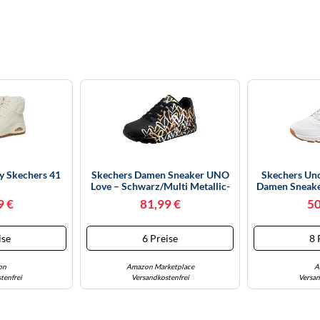
 Skechers 41
Skechers Damen Sneaker UNO
Skechers Un
Love – Schwarz/Multi Metallic-
Damen Sneake
Herzprint Durabuck – 35,5 EU
9 €
81,99 €
50
ise
6 Preise
8 
on
Amazon Marketplace
A
tenfrei
Versandkostenfrei
Versan