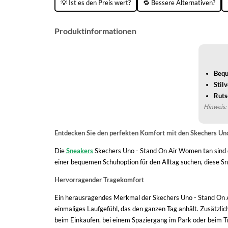
💡 Ist es den Preis wert?
🔁 Bessere Alternativen?
Produktinformationen
Bequ
Stil
Ruts
Hinweis: 
Entdecken Sie den perfekten Komfort mit den Skechers Un
Die
Sneakers
Skechers Uno - Stand On Air Women tan sind die
einer bequemen Schuhoption für den Alltag suchen, diese S
Hervorragender Tragekomfort
Ein herausragendes Merkmal der Skechers Uno - Stand On A
einmaliges Laufgefühl, das den ganzen Tag anhält. Zusätzli
beim Einkaufen, bei einem Spaziergang im Park oder beim Tr