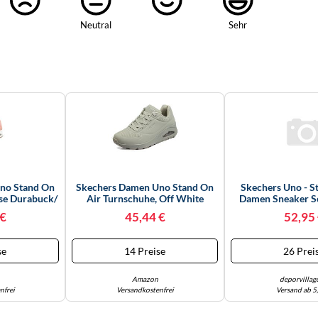
Neutral
Sehr
no Stand On
Skechers Damen Uno Stand On
Skechers Uno - S
ose Durabuck/
Air Turnschuhe, Off White
Damen Sneaker S
 EU
Durabuck/ Mesh, 41 EU
 €
45,44 €
52,95
se
14 Preise
26 Prei
Amazon
deporvillag
nfrei
Versandkostenfrei
Versand ab 5