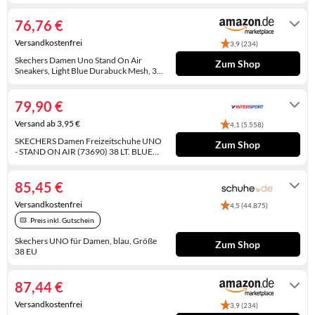
EU
Derzeit nicht auf Lager. Wir geben unser
KINDERSCHUHE
STRANDTASCHEN
Bestes, wieder lieferfähig zu sein. Geben
76,76 €
Sie Ihre Bestellung auf und wir senden
Ihnen eine E-Mail, sobald wir einen
LAUFSCHUHE
TASCHEN-ZUBEHÖR
Versandkostenfrei
voraussichtlichen Liefertermin haben.
3,9 (234)
Express-Versand mit Amazon Prime
Skechers Damen Uno Stand On Air
Zum Shop
möglich.
OUTDOOR-SCHUHE
Sneakers, Light Blue Durabuck Mesh, 38
EU
Auf Lager
PANTOLETTEN
79,90 €
Versand ab 3,95 €
PUMPS
4,1 (5.558)
SKECHERS Damen Freizeitschuhe UNO
Zum Shop
- STAND ON AIR (73690) 38 LT. BLUE
SANDALEN
LTBL
Lieferzeit ca. 1-3 Werktage
SCHUHZUBEHÖR
85,45 €
Versandkostenfrei
4,5 (44.875)
SNEAKERS
Preis inkl. Gutschein
STIEFEL
Skechers UNO für Damen, blau, Größe
Zum Shop
38 EU
2-4 Werktage
STIEFELETTEN
87,44 €
TREKKINGSANDALEN
Versandkostenfrei
3,9 (234)