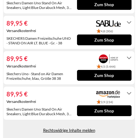
WINTERSCHUHE
Skechers Damen Uno Stand On Air
Zum Shop
Sneakers, Light Blue Durabuck Mesh, 38
EU
Auf Lager
89,95 €
Versandkostenfrei
4,8 (306)
SKECHERS Damen Freizeitschuhe UNO
Zum Shop
- STAND ON AIR LT. BLUE - Gr. - 38
Lieferung in 2 - 3 Werktagen
89,95 €
Versandkostenfrei
4,5 (5.444)
Skechers Uno - Stand on Air Damen
Zum Shop
Freizeitschuhe, blau, Größe 38 38
2-4 Werktage
89,95 €
Versandkostenfrei
3,9 (234)
Skechers Damen Uno Stand On Air
Zum Shop
Sneakers, Light Blue Durabuck Mesh, 38
EU
Auf Lager
Rechtswidrige Inhalte melden