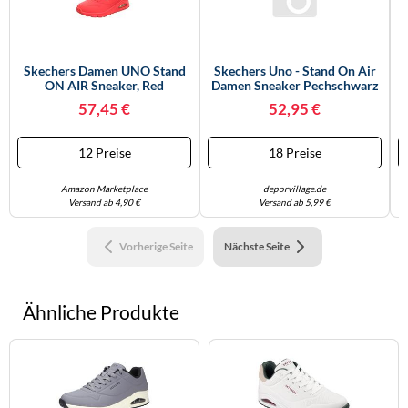
Skechers Damen UNO Stand
Skechers Uno - Stand On Air
ON AIR Sneaker, Red
Damen Sneaker Pechschwarz
Durabuck, 41 EU
- 36
57,45 €
52,95 €
12 Preise
18 Preise
Amazon Marketplace
deporvillage.de
Versand ab 4,90 €
Versand ab 5,99 €
Vorherige Seite
Nächste Seite
Ähnliche Produkte