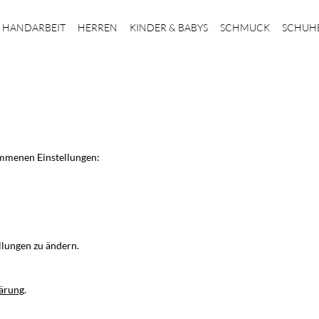
HANDARBEIT
HERREN
KINDER & BABYS
SCHMUCK
SCHUH
ommenen Einstellungen:
llungen zu ändern.
ärung
.