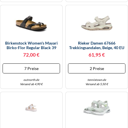
KINDERSCHUHE
STRANDTASCHEN
LAUFSCHUHE
TASCHEN-ZUBEHÖR
OUTDOOR-SCHUHE
PANTOLETTEN
Birkenstock Women's Mayari
Rieker Damen 67666
Birko-Flor Regular Black 39
Trekkingsandalen, Beige, 40 EU
PUMPS
72,00 €
61,95 €
SANDALEN
7 Preise
2 Preise
SCHUHZUBEHÖR
outnorth.de
tennistown.de
Versand ab 4,90 €
Versand ab 5,50 €
SNEAKERS
STIEFEL
STIEFELETTEN
TREKKINGSANDALEN