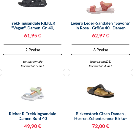
Trekkingsandale RIEKER
Legero Leder-Sandalen "Savona"
"vegan", Damen, Gr. 40,
In Rosa - Größe 40 | Damen
Schwarz, Lederimitat, Textil,
Sandalen
61,95 €
62,97 €
Sportlich, Schuhe, Klettschuh,
Outdoorsandale, Sommerschuh
Mit Rieker Air Dämpfung
2 Preise
3 Preise
(44479955-40) Schwarz
tennistown.de
legero.com (DE)
Versand ab 5,50 €
Versand ab 4,90 €
Rieker R-Trekkingsandale
Birkenstock Gizeh Damen ,
Damen Bunt 40
Herren Zehentrenner Birko-
Flor 39, Normal, Black
49,90 €
72,00 €