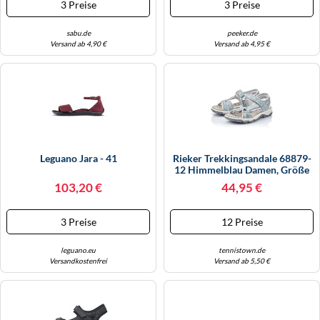
3 Preise
3 Preise
sabu.de
peeker.de
Versand ab 4,90 €
Versand ab 4,95 €
Leguano Jara - 41
Rieker Trekkingsandale 68879-
12 Himmelblau Damen, Größe
Euro (US) 41 (9,5)
103,20 €
44,95 €
3 Preise
12 Preise
leguano.eu
tennistown.de
Versandkostenfrei
Versand ab 5,50 €