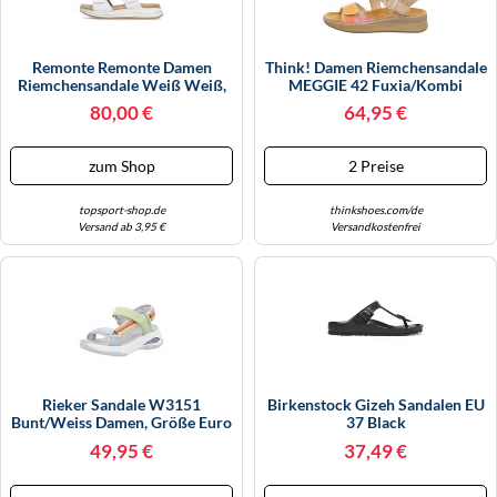
Remonte Remonte Damen
Think! Damen Riemchensandale
Riemchensandale Weiß Weiß,
MEGGIE 42 Fuxia/Kombi
41
80,00 €
64,95 €
zum Shop
2 Preise
topsport-shop.de
thinkshoes.com/de
Versand ab 3,95 €
Versandkostenfrei
Rieker Sandale W3151
Birkenstock Gizeh Sandalen EU
Bunt/weiss Damen, Größe Euro
37 Black
(US) 42 (10)
49,95 €
37,49 €