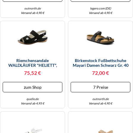
outnorth.de
legero.com (DE)
Versand ab 4,90 €
Versand ab 4,90 €
Riemchensandale
Birkenstock Fußbettschuhe
WALDLÄUFER "HELIETT",
Mayari Damen Schwarz Gr. 40
Damen, Gr. 4,5 (37,5), Schwarz,
75,52 €
72,00 €
Nubukleder, Schuhe
Riemchensandale,
Sommerschuh, Sandalette,
zum Shop
7 Preise
Keilabsatz, Mit Wechselfußbett,
H-Weite (53136652-4,5)
quelle.de
outnorth.de
Versand ab 4,95 €
Versand ab 4,90 €