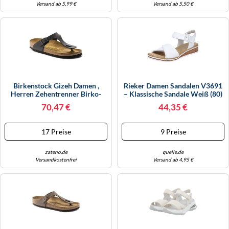
Versand ab 5,99 €
Versand ab 5,50 €
Birkenstock Gizeh Damen ,
Rieker Damen Sandalen V3691
Herren Zehentrenner Birko-
– Klassische Sandale Weiß (80)
Flor 37, Normal, Black
Gr. 41 EU / 7.5 UK
70,47 €
44,35 €
17 Preise
9 Preise
zateno.de
quelle.de
Versandkostenfrei
Versand ab 4,95 €