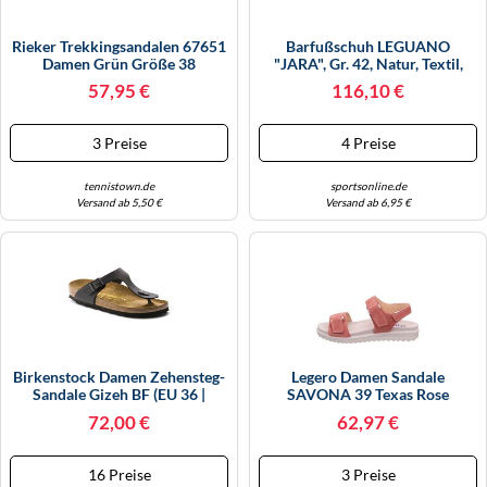
Rieker Trekkingsandalen 67651
Barfußschuh LEGUANO
Damen Grün Größe 38
"JARA", Gr. 42, Natur, Textil,
Schuhe Barfußschuh,
57,95 €
116,10 €
Sommerschuh,
Riemchensandale Mit
Klettverschluss (11694607-42)
3 Preise
4 Preise
Natur
tennistown.de
sportsonline.de
Versand ab 5,50 €
Versand ab 6,95 €
Birkenstock Damen Zehensteg-
Legero Damen Sandale
Sandale Gizeh BF (EU 36 |
SAVONA 39 Texas Rose
Schwarz)
72,00 €
62,97 €
16 Preise
3 Preise