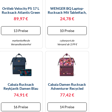
Ortlieb Velocity PS 17 L
WENGER BQ Laptop-
Rucksack Atlantis Green
Rucksack Mit Tabletfach,
Notebook Bis 16 Zoll, 24
89,97 €
24,78 €
L, Damen Herren,
Business Uni Schule
Reisen, Schwarz, 611905
13 Preise
10 Preise
markenkoffer.de
cyberport.de
Versandkostenfrei
Versand ab 3,99 €
Cabaia Rucksack
Cabaïa Damen Rucksack
Reykjavik Damen Blau
Adventurer Recycled
Blau
Oxford Medium One
74,91 €
77,42 €
Size
16 Preise
14 Preise