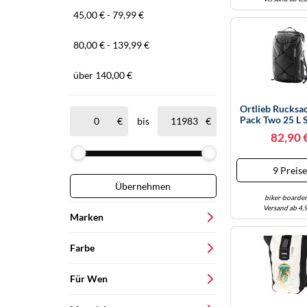
45,00 € - 79,99 €
80,00 € - 139,99 €
über 140,00 €
Ortlieb Rucksac
Pack Two 25 L 
bis
82,90 
9 Preis
Übernehmen
biker-boarder
Versand ab 4,
Marken
Fjällräven
Farbe
VAUDE
schwarz
Für Wen
Samsonite
blau
Unisex