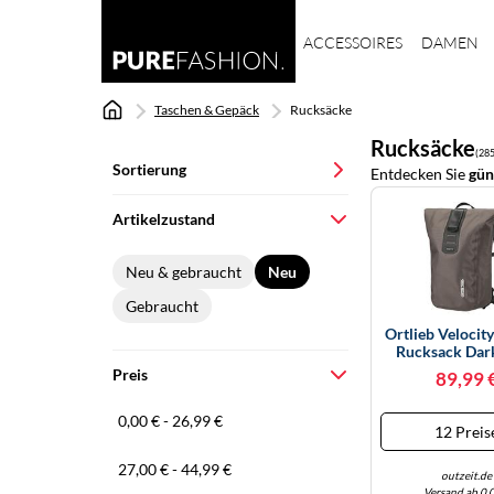
ACCESSOIRES
DAMEN
Taschen & Gepäck
Rucksäcke
Rucksäcke
(28
Sortierung
Entdecken Sie
gün
Beliebteste Ergebnisse
Artikelzustand
Niedrigster Preis
Neu & gebraucht
Neu
Gesamtpreis
Gebraucht
Höchster Preis
Ortlieb Velocity
Rucksack Dar
Preis
89,99 
0,00 € - 26,99 €
12 Preis
27,00 € - 44,99 €
outzeit.de
Versand ab 0,