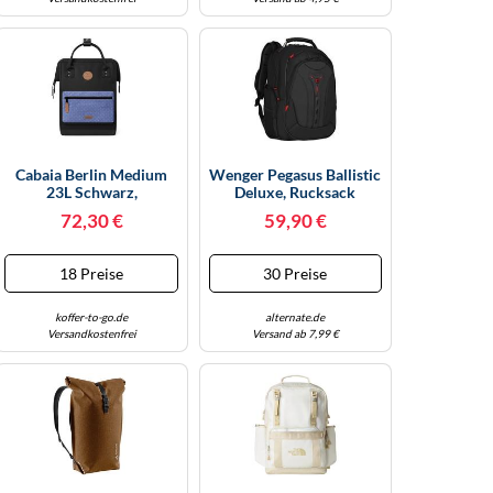
Cabaia Berlin Medium
Wenger Pegasus Ballistic
23L Schwarz,
Deluxe, Rucksack
Reiserucksack, Größe
Schwarz, Bis 40,6cm
72,30 €
59,90 €
23l - Farbe Black
(16")
18 Preise
30 Preise
koffer-to-go.de
alternate.de
Versandkostenfrei
Versand ab 7,99 €