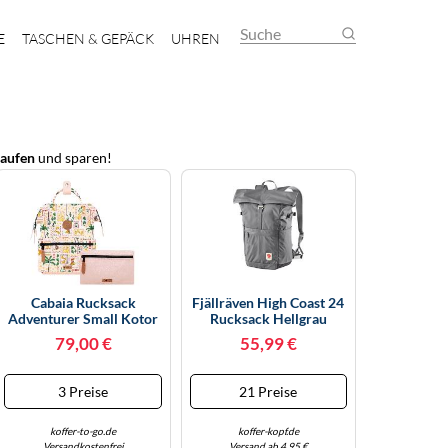
Suche
E
TASCHEN & GEPÄCK
UHREN
aufen
und sparen!
Cabaia Rucksack
Fjällräven High Coast 24
Adventurer Small Kotor
Rucksack Hellgrau
Mit Zwei
79,00 €
55,99 €
Auswechselbaren
Vortaschen Beige
3 Preise
21 Preise
koffer-to-go.de
koffer-kopf.de
Versandkostenfrei
Versand ab 4,95 €