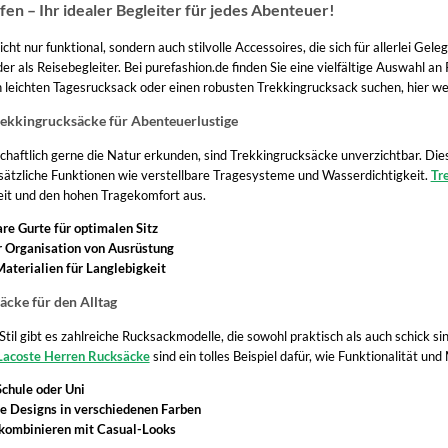
en – Ihr idealer Begleiter für jedes Abenteuer!
cht nur funktional, sondern auch stilvolle Accessoires, die sich für allerlei Gel
r als Reisebegleiter. Bei purefashion.de finden Sie eine vielfältige Auswahl a
en leichten Tagesrucksack oder einen robusten Trekkingrucksack suchen, hier we
ekkingrucksäcke für Abenteuerlustige
chaftlich gerne die Natur erkunden, sind Trekkingrucksäcke unverzichtbar. Die
usätzliche Funktionen wie verstellbare Tragesysteme und Wasserdichtigkeit.
Tr
eit und den hohen Tragekomfort aus.
are Gurte für optimalen Sitz
r Organisation von Ausrüstung
aterialien für Langlebigkeit
äcke für den Alltag
til gibt es zahlreiche Rucksackmodelle, die sowohl praktisch als auch schick s
Lacoste Herren Rucksäcke
sind ein tolles Beispiel dafür, wie Funktionalitä
Schule oder Uni
ge Designs in verschiedenen Farben
 kombinieren mit Casual-Looks