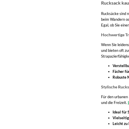
Rucksack kauf
Ziegenleder
Samsonite Ecodiver
Rucksäcke sind ni
420 D Polyester
Gregory Jade
beim Wandern ode
Egal, ob Sie ein
Mini Check 100HT
Deuter StepOut
Hochwertige Tr
150 D Polyester
Gregory Zulu
Wenn Sie leidens
und bieten oft z
Nappaleder
Strapazierfähigk
Deuter Bike
Verstellb
Meeresplastik
American Tourister Take2Cabin
Fächer fü
Robuste M
Schafsleder
Thule Paramount
Stylische Rucks
HydroShield
Nike Heritage
Für den urbanen S
und die Freizeit.
PS33
Gregory Deva
Ideal für 
Vinyl
Vielseiti
Herschel Classic
Leicht zu