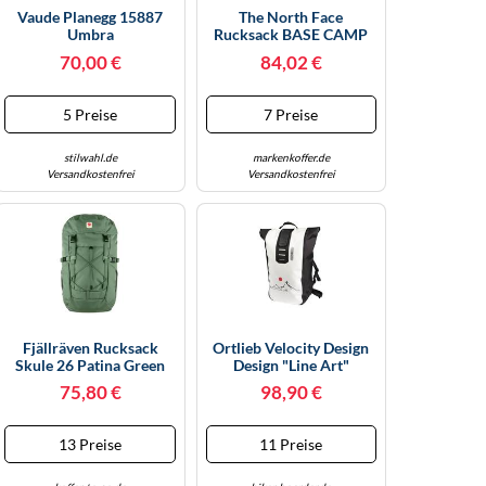
Vaude Planegg 15887
The North Face
Umbra
Rucksack BASE CAMP
DAYPACK 8BK4-N8V
70,00 €
84,02 €
White Ash/Calacatta/Pal
5 Preise
7 Preise
stilwahl.de
markenkoffer.de
Versandkostenfrei
Versandkostenfrei
Fjällräven Rucksack
Ortlieb Velocity Design
Skule 26 Patina Green
Design "Line Art"
75,80 €
98,90 €
13 Preise
11 Preise