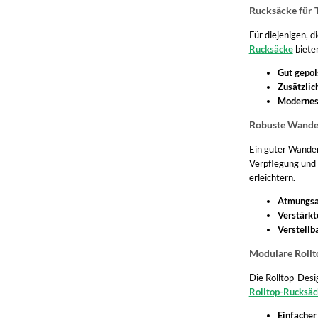
Polycarbonat
Thule Subterra
Rucksäcke für 
Polypropylen
Für diejenigen, 
Gregory Baltoro
Rucksäcke
bieten
1000 D Cordura
Deuter Race Air
Gut gepol
Zusätzlic
210D PA
Modernes 
Black Diamond Distance
Robuste Wander
Ripstop Polyester
Greenburry Vintage
Ein guter Wander
Hanf
Verpflegung und
Salewa Puez
erleichtern.
Elasthan
Zwei Lou
Atmungsak
Verstärkt
1000 D Polyester
Herschel Heritage
Verstellb
Modulare Rollto
3D Air Mesh
Piquadro Blue Square
Die Rolltop-Desig
Dobby Polyester
VAUDE Bike
Rolltop-Rucksäc
Einfacher
Supertex