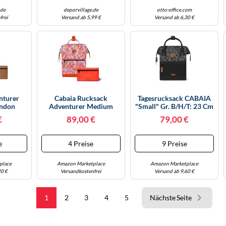
.de
deporvillage.de
otto-office.com
frei
Versand ab 5,99 €
Versand ab 6,30 €
nturer
Cabaia Rucksack
Tagesrucksack CABAIA
ondon
Adventurer Medium
"Small" Gr. B/H/T: 23 Cm
L -
Santorini Rot
X 32 Cm X 13 Cm, Blau
€
89,00 €
79,00 €
end -
(graublau) Rucksäcke
s Zu 13
Tagesrucksäcke
aschen -
Cityrucksack Mit
e
4 Preise
9 Preise
iert -
Austauschbaren
Reisen
Vordertaschen
amen &
(39063018-0)
place
Amazon Marketplace
Amazon Marketplace
rau
20 €
Versandkostenfrei
Versand ab 9,60 €
1
2
3
4
5
Nächste Seite