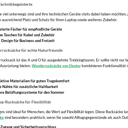
Technikbegeisterte
die viel unterwegs sind und ihre technischen Geräte stets dabei haben möchten,
 ausreichend Platz und Schutz für Ihren Laptop sowie weiteres Zubehör.
sterte Fächer für empfindliche Geräte
he Taschen für Kabel und Zubehör
Design für Business und Freizeit
rucksäcke für echte Naturfreunde
rucksack ist das A und O für ausgedehnte Trekkingtouren. Er sollte nicht nur 
 Ausrüstung bieten.
Wanderrucksäcke von Deuter
kombinieren Funktionalität
tive Materialien für guten Tragekomfort
e Nähte für zusätzliche Haltbarkeit
are Belüftungssysteme für den Sommer
p-Rucksäcke für Flexibilität
ns sind ideal für Menschen, die Wert auf Flexibilität legen. Diese Rucksäcke l
ke
sind besonders praktisch, wenn Sie sowohl Alltagsgegenstände als auch Ou
 Zugang und Sicherheitsverschluss