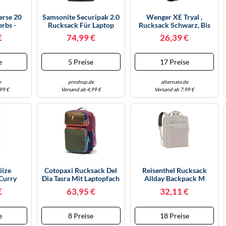
erse 20
Samsonite Securipak 2.0
Wenger XE Tryal ,
rbs -
Rucksack Für Laptop
Rucksack Schwarz, Bis
k Wild
15.6" | Grün
39,6 Cm (15.6'''')
€
74,99 €
26,39 €
ns
e
5 Preise
17 Preise
e
proshop.de
alternate.de
99 €
Versand ab 4,99 €
Versand ab 7,99 €
iize
Cotopaxi Rucksack Del
Reisenthel Rucksack
Curry
Dia Tasra Mit Laptopfach
Allday Backpack M
15 Zoll Volumen 16 Liter
Herringbone Sand
€
63,95 €
32,11 €
Unikat
EJ6049
e
8 Preise
18 Preise