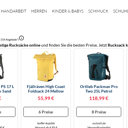
HANDARBEIT
HERREN
KINDER & BABYS
SCHMUCK
SCHUH
5.514 Angebote*)
stige Rucksäcke online
und finden Sie die besten Preise. Jetzt
Rucksack k
 PS 17 L
Fjällräven High Coast
Ortlieb Packman Pro
k Sand
Foldsack 24 Mellow
Two 25L Petrol
Yellow
€
55,99 €
118,99 €
e
6 Preise
8 Preise
koffer-kopf.de
outzeit.de
00 €
Versand ab 4,95 €
Versandkostenfrei