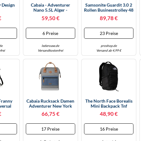
y Design
Cabaia - Adventurer
Samsonite Guardit 3.0 2
h
Nano 5.5L Alger -
Rollen Businesstrolley 48
Rucksack Alger Sans
Cm Laptopfach Black
€
59,50 €
89,78 €
(TAS044453)
e
6 Preise
23 Preise
de
lederoase.de
proshop.de
frei
Versandkostenfrei
Versand ab 4,99 €
Franny
Cabaïa Rucksack Damen
The North Face Borealis
versal
Adventurer New York
Mini Backpack Tnf
z
18L - Wasserabweisend
Black-Tnf Black-Npf
€
66,75 €
48,90 €
(4HF) OS
e
17 Preise
16 Preise