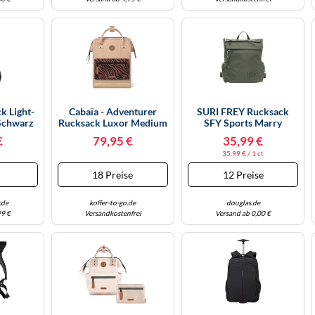
k Light-
Cabaïa - Adventurer
SURI FREY Rucksack
Schwarz
Rucksack Luxor Medium
SFY Sports Marry
18L - Wasserabweisend -
Lightkhaki Damen
€
79,95 €
35,99 €
Laptopfach Bis Zu 13
35.99 € / 1 ct
Zoll - 2 Vordertaschen -
Vegan Zertifiziert -
e
18 Preise
12 Preise
Rucksack Für Reisen
Und Arbeit, Damen &
Herren - Beige
.de
koffer-to-go.de
douglas.de
99 €
Versandkostenfrei
Versand ab 0,00 €