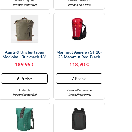
koffer-to-go.de
biker-boarder.de
Versandkostenfrei
Versand ab 4,99 €
Aunts & Uncles Japan
Mammut Aenergy ST 20-
Morioka - Rucksack 13"
25 Mammut Red-Black
38 Cm (fallen Rock)
(3777) 20-25 L
189,95 €
118,90 €
6 Preise
7 Preise
koffer.de
VerticalExtreme.de
Versandkostenfrei
Versandkostenfrei