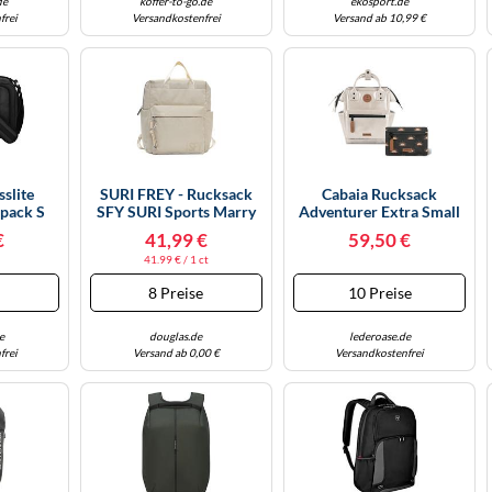
de
koffer-to-go.de
ekosport.de
frei
Versandkostenfrei
Versand ab 10,99 €
sslite
SURI FREY - Rucksack
Cabaia Rucksack
pack S
SFY SURI Sports Marry
Adventurer Extra Small
Ecru 320 - Gr. - OS
Honolulu Mit Zwei
€
41,99 €
59,50 €
Auswechselbaren
41.99 € / 1 ct
Vortaschen Gold
e
8 Preise
10 Preise
e
douglas.de
lederoase.de
frei
Versand ab 0,00 €
Versandkostenfrei