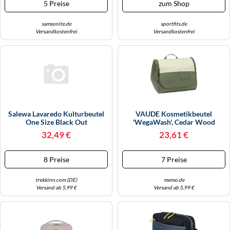
5 Preise
zum Shop
samsonite.de
sportfits.de
Versandkostenfrei
Versandkostenfrei
Salewa Lavaredo Kulturbeutel
VAUDE Kosmetikbeutel
One Size Black Out
'WegaWash', Cedar Wood
32,49 €
23,61 €
8 Preise
7 Preise
trekkinn.com (DE)
memo.de
Versand ab 5,99 €
Versand ab 5,99 €