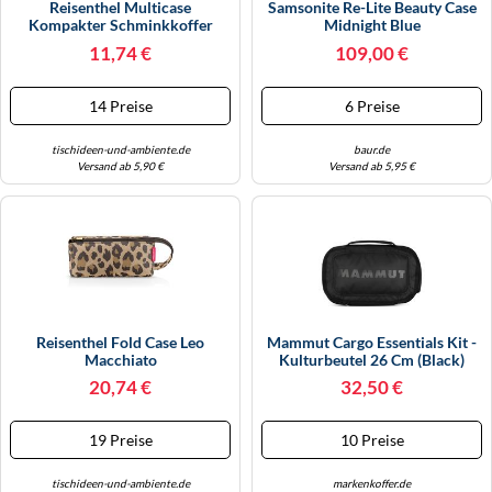
Reisenthel Multicase
Samsonite Re-Lite Beauty Case
WINTERSCHUHE
Kompakter Schminkkoffer
Midnight Blue
Sand
11,74 €
109,00 €
14 Preise
6 Preise
tischideen-und-ambiente.de
baur.de
Versand ab 5,90 €
Versand ab 5,95 €
Reisenthel Fold Case Leo
Mammut Cargo Essentials Kit -
Macchiato
Kulturbeutel 26 Cm (black)
20,74 €
32,50 €
19 Preise
10 Preise
tischideen-und-ambiente.de
markenkoffer.de