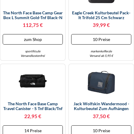
The North Face Base Camp Gear
Eagle Creek Kulturbeutel Pack-
Box L Summit Gold-Tnf Black-N
It Trifold 25 Cm Schwarz
(4WP) OS
112,75 €
39,99 €
zum Shop
10 Preise
sportfits.de
markenkoffer.de
Versandkostenfrei
Versand ab 5,95 €
The North Face Base Camp
Jack Wolfskin Wandermood -
Travel Canister - S Tnf Black/tnf
Kulturbeutel Zum Aufhängen
White/npf
30 Cm (midnight Sky)
22,95 €
37,50 €
14 Preise
10 Preise