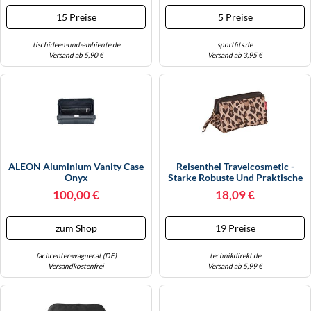
15 Preise
5 Preise
tischideen-und-ambiente.de
sportfits.de
Versand ab 5,90 €
Versand ab 3,95 €
ALEON Aluminium Vanity Case
Reisenthel Travelcosmetic -
Onyx
Starke Robuste Und Praktische
Reisekosmetiktasche,
100,00 €
18,09 €
Handschlaufe,
Wasserabweisendes Material,
Couleur:Leo Macchiato
zum Shop
19 Preise
fachcenter-wagner.at (DE)
technikdirekt.de
Versandkostenfrei
Versand ab 5,99 €