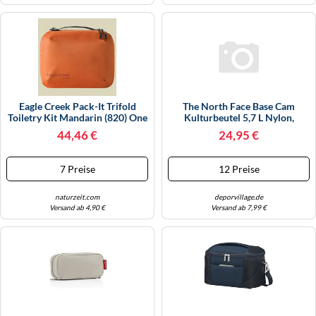
KINDERSCHUHE
STRANDTASCHEN
LAUFSCHUHE
TASCHEN-ZUBEHÖR
OUTDOOR-SCHUHE
PANTOLETTEN
Eagle Creek Pack-It Trifold
The North Face Base Cam
Toiletry Kit Mandarin (820) One
Kulturbeutel 5,7 L Nylon,
PUMPS
Size
Polyester, Polyvinylchlorid
44,46 €
24,95 €
(PVC) Schwarz, Orange
SANDALEN
7 Preise
12 Preise
SCHUHZUBEHÖR
naturzeit.com
deporvillage.de
Versand ab 4,90 €
Versand ab 7,99 €
SNEAKERS
STIEFEL
STIEFELETTEN
TREKKINGSANDALEN