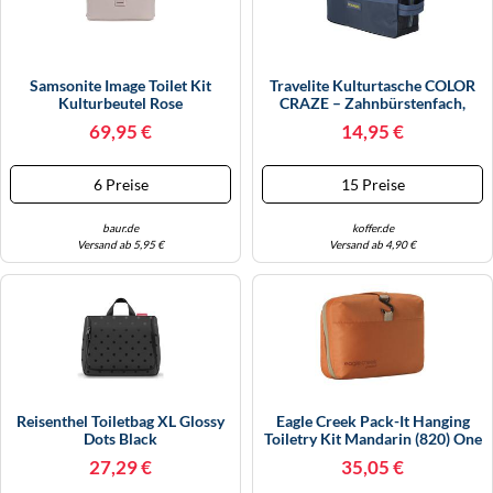
Samsonite Image Toilet Kit
Travelite Kulturtasche COLOR
Kulturbeutel Rose
CRAZE – Zahnbürstenfach,
Innen-/Außenfach, Dunkelblau,
69,95 €
14,95 €
24x16x9 Cm
6 Preise
15 Preise
baur.de
koffer.de
Versand ab 5,95 €
Versand ab 4,90 €
Reisenthel Toiletbag XL Glossy
Eagle Creek Pack-It Hanging
Dots Black
Toiletry Kit Mandarin (820) One
Size
27,29 €
35,05 €