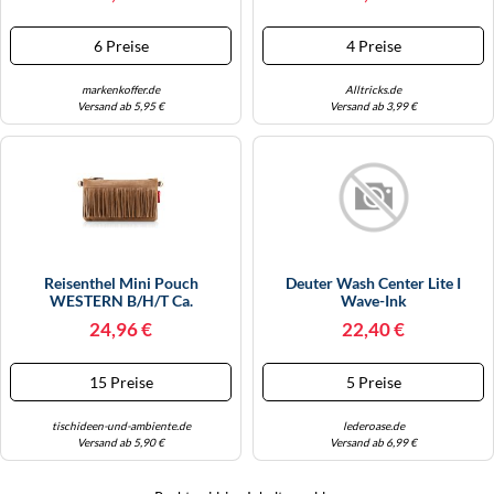
OS
6 Preise
4 Preise
markenkoffer.de
Alltricks.de
Versand ab 5,95 €
Versand ab 3,99 €
Reisenthel Mini Pouch
Deuter Wash Center Lite I
WESTERN B/H/T Ca.
Wave-Ink
26,00x15,00x1,00 Braun 0.00
24,96 €
22,40 €
15 Preise
5 Preise
tischideen-und-ambiente.de
lederoase.de
Versand ab 5,90 €
Versand ab 6,99 €