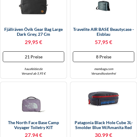
Fjällräven Övik Gear Bag Large
Travelite AIR BASE Beautycase -
Dark Grey, 27 Cm
Eisblau
29,95 €
57,95 €
21 Preise
8 Preise
hausfelder.de
membags.com
Versand ab 5,95 €
Versandkostenfrei
The North Face Base Camp
Patagonia Black Hole Cube 3L-
Voyager Toiletry KIT
Smolder Blue W/Amanita Red
Transcendent Grey/endle (N8R)
27,94 €
30,99 €