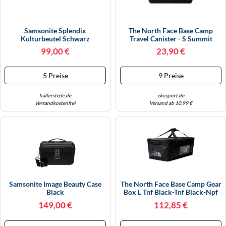
Samsonite Splendix
The North Face Base Camp
Kulturbeutel Schwarz
Travel Canister - S Summit
Gold/tnf Black/n
99,00 €
23,90 €
5 Preise
9 Preise
hallerstede.de
ekosport.de
Versandkostenfrei
Versand ab 10,99 €
Samsonite Image Beauty Case
The North Face Base Camp Gear
Black
Box L Tnf Black-Tnf Black-Npf
(4HF) OS
149,00 €
112,85 €