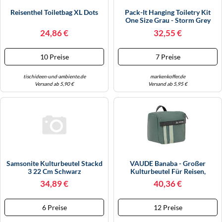
Reisenthel Toiletbag XL Dots
Pack-It Hanging Toiletry Kit
One Size Grau - Storm Grey
24,86 €
32,55 €
10 Preise
7 Preise
tischideen-und-ambiente.de
markenkoffer.de
Versand ab 5,90 €
Versand ab 5,95 €
Samsonite Kulturbeutel Stackd
VAUDE Banaba - Großer
3 22 Cm Schwarz
Kulturbeutel Für Reisen,
Kulturtasche Zum Aufhängen
34,89 €
40,36 €
Mit Spiegel, Zahnbürstenhalter
& Organizerfächer, PVC-Frei -
Für Unterwegs - Agave
6 Preise
12 Preise