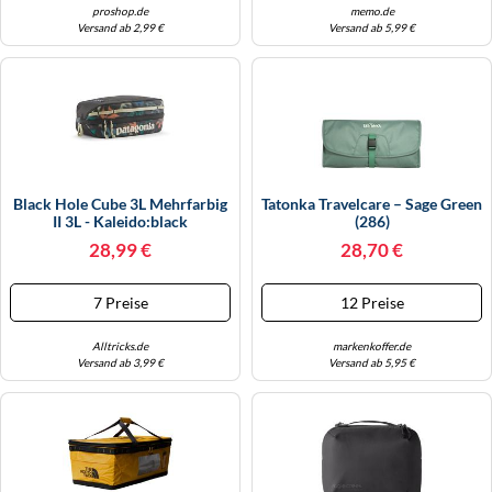
proshop.de
memo.de
Versand ab 2,99 €
Versand ab 5,99 €
Black Hole Cube 3L Mehrfarbig
Tatonka Travelcare – Sage Green
II 3L - Kaleido:black
(286)
28,99 €
28,70 €
7 Preise
12 Preise
Alltricks.de
markenkoffer.de
Versand ab 3,99 €
Versand ab 5,95 €