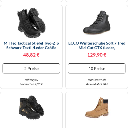
KINDERSCHUHE
STRANDTASCHEN
LAUFSCHUHE
TASCHEN-ZUBEHÖR
OUTDOOR-SCHUHE
PANTOLETTEN
Mil Tec Tactical Stiefel Two-Zip
ECCO Winterschuhe Soft 7 Tred
Schwarz Textil/Leder Größe
Mid-Cut GTX (Leder,
PUMPS
45/US 12
Wasserdicht) Schwarz Herren,
48,82 €
129,90 €
Größe Euro (US) 41
SANDALEN
2 Preise
10 Preise
SCHUHZUBEHÖR
military.eu
tennistown.de
Versand ab 4,95 €
Versand ab 5,50 €
SNEAKERS
STIEFEL
STIEFELETTEN
TREKKINGSANDALEN