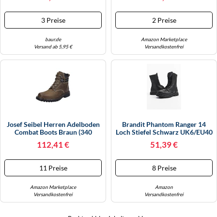
Stiefel, Schnürstiefelette,
Business-Boots Mit
Reißverschluss (14989906-46)
3 Preise
2 Preise
Cognac
baur.de
Amazon Marketplace
Versand ab 5,95 €
Versandkostenfrei
Josef Seibel Herren Adelboden
Brandit Phantom Ranger 14
Combat Boots Braun (340
Loch Stiefel Schwarz UK6/EU40
Brasil) 45 EU
112,41 €
51,39 €
11 Preise
8 Preise
Amazon Marketplace
Amazon
Versandkostenfrei
Versandkostenfrei