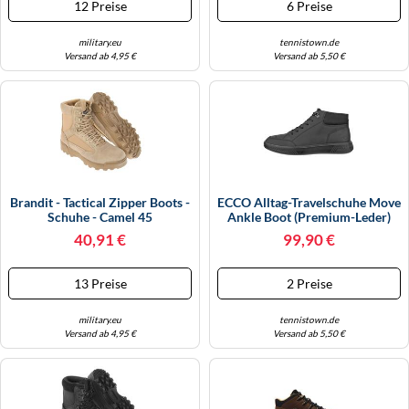
12 Preise
6 Preise
military.eu
tennistown.de
Versand ab 4,95 €
Versand ab 5,50 €
Brandit - Tactical Zipper Boots -
ECCO Alltag-Travelschuhe Move
Schuhe - Camel 45
Ankle Boot (Premium-Leder)
Schwarz Herren, Größe Euro
40,91 €
99,90 €
(US) 44
13 Preise
2 Preise
military.eu
tennistown.de
Versand ab 4,95 €
Versand ab 5,50 €