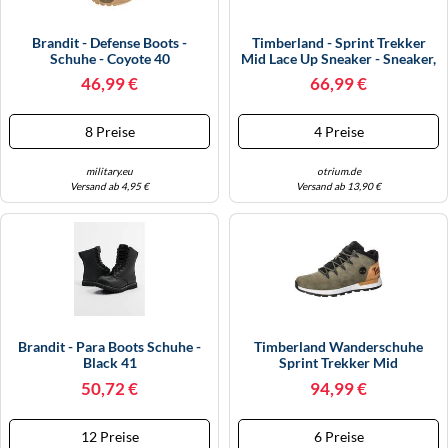
Brandit - Defense Boots -
Timberland - Sprint Trekker
Schuhe - Coyote 40
Mid Lace Up Sneaker - Sneaker,
Gr. 40.5 EU 41.5, Beige
46,99 €
66,99 €
(MidBrownNubuck/Green)
8 Preise
4 Preise
military.eu
otrium.de
Versand ab 4,95 €
Versand ab 13,90 €
Brandit - Para Boots Schuhe -
Timberland Wanderschuhe
Black 41
Sprint Trekker Mid
TB0A24BVA58 Nubuk Grün EU
50,72 €
94,99 €
43
12 Preise
6 Preise