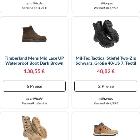
sportfits.de
military.eu
Versand ab 3,95 €
Versand ab 4,95 €
Timberland Mens Mid Lace UP
Mil-Tec Tactical Stiefel Two-Zip
Waterproof Boot Dark Brown
Schwarz, Größe 40/US 7, Textil
Nubuck 7.5
/ Leder
138,55 €
48,82 €
6 Preise
2 Preise
sportfits.de
military.eu
Versandkostenfrei
Versand ab 4,95 €