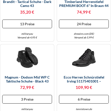
Brandit - Tactical Schuhe - Dark
Timberland Herrenstiefel
WINTERSCHUHE
Camo 43
PREMIUM BOOT 6'' In Braun 44
35,20 €
74,99 €
13 Preise
24 Preise
military.eu
dressinn.com (DE)
Versand ab 4,95 €
Versand ab 5,99 €
Magnum - Dodson Mid WP C
Ecco Herren Schnürstiefel
Taktische Schuhe - Black 43
Irving 51175401001 –
Premium-Leder, Wärmendes
72,99 €
109,90 €
Futter, Schwarz Größe 46
3 Preise
6 Preise
military.eu
tennistown.de