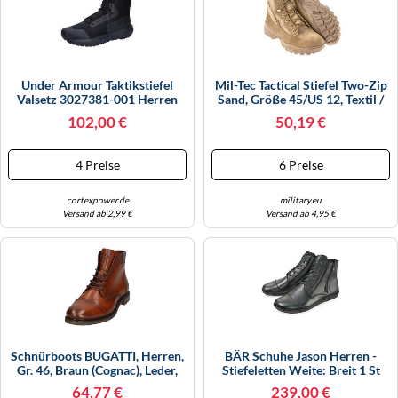
Under Armour Taktikstiefel
Mil-Tec Tactical Stiefel Two-Zip
Valsetz 3027381-001 Herren
Sand, Größe 45/US 12, Textil /
Strapazierfähig Schwarz/Jet
Leder
102,00 €
50,19 €
Gray Größe 45
4 Preise
6 Preise
cortexpower.de
military.eu
Versand ab 2,99 €
Versand ab 4,95 €
Schnürboots BUGATTI, Herren,
BÄR Schuhe Jason Herren -
Gr. 46, Braun (cognac), Leder,
Stiefeletten Weite: Breit 1 St
Basic, Schuhe Schnürboots,
64,77 €
239,00 €