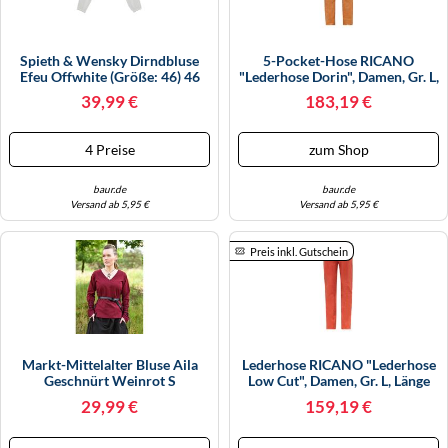
Spieth & Wensky Dirndbluse
5-Pocket-Hose RICANO
Efeu Offwhite (Größe: 46) 46
"Lederhose Dorin", Damen, Gr. L,
Weiß
Länge 34, Cognac, Obermaterial:
39,99 €
183,19 €
100% Lammnappaleder LANA.,
Figurbetont, Hosen 5-Pocket-
Hose, Handgefertigt Aus
4 Preise
zum Shop
Echtem Leder (13108834-L)
Cognac
baur.de
baur.de
Versand ab 5,95 €
Versand ab 5,95 €
Preis inkl. Gutschein
Markt-Mittelalter Bluse Aila
Lederhose RICANO "Lederhose
Geschnürt Weinrot S
Low Cut", Damen, Gr. L, Länge
34, Rot, Obermaterial: 100%
29,99 €
159,19 €
Lammnappaleder LANA.,
Schmal, Hosen, Handgefertigt
Aus Echtem Leder (58432929-L)