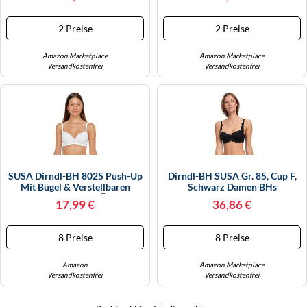
2 Preise
2 Preise
Amazon Marketplace
Amazon Marketplace
Versandkostenfrei
Versandkostenfrei
SUSA Dirndl-BH 8025 Push-Up
Dirndl-BH SUSA Gr. 85, Cup F,
Mit Bügel & Verstellbaren
Schwarz Damen BHs
Trägern Weiß 70D Ökotex
Trachtenwäsche (55124638-85)
17,99 €
36,86 €
Zertifiziert
8 Preise
8 Preise
Amazon
Amazon Marketplace
Versandkostenfrei
Versandkostenfrei