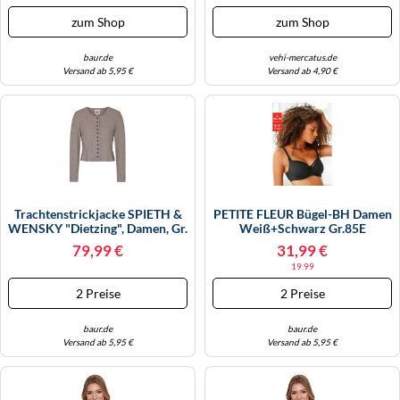
Aus Echtem Leder (13921423-L)
zum Shop
zum Shop
Cognac
baur.de
vehi-mercatus.de
Versand ab 5,95 €
Versand ab 4,90 €
Trachtenstrickjacke SPIETH &
PETITE FLEUR Bügel-BH Damen
WENSKY "Dietzing", Damen, Gr.
Weiß+schwarz Gr.85E
36, Braun (taupe), Obermaterial:
79,99 €
31,99 €
50% Viskose CV. 24% Polyester
19.99
PES. 22% Polyamid PA. 4%
Elasthan EL., Uni, Slim Fit,
2 Preise
2 Preise
Rundhals, Strickjacken,
baur.de
baur.de
Versand ab 5,95 €
Versand ab 5,95 €