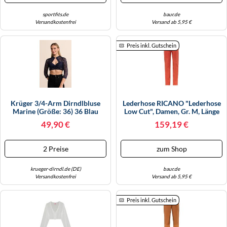
sportfits.de
baur.de
Versandkostenfrei
Versand ab 5,95 €
Preis inkl. Gutschein
Krüger 3/4-Arm Dirndlbluse
Lederhose RICANO "Lederhose
Marine (Größe: 36) 36 Blau
Low Cut", Damen, Gr. M, Länge
34, Rot, Obermaterial: 100%
49,90 €
159,19 €
Lammnappaleder LANA.,
Schmal, Hosen, Handgefertigt
Aus Echtem Leder (58432929-
2 Preise
zum Shop
M) Rot
krueger-dirndl.de (DE)
baur.de
Versandkostenfrei
Versand ab 5,95 €
Preis inkl. Gutschein