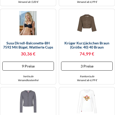
Versand ab 5,00 €
Versand ab 6,99 €
Susa Dirndl-Balconette-BH
Krüger Kurzjäckchen Braun
7592 Mit Bügel, Wattierte Cups
(Größe: 40) 40 Braun
& Verstellbare Träger Schwarz
30,36 €
74,99 €
75B
9 Preise
3 Preise
hertie.de
frankonia.de
Versandkostenfrei
Versand ab 6,99 €