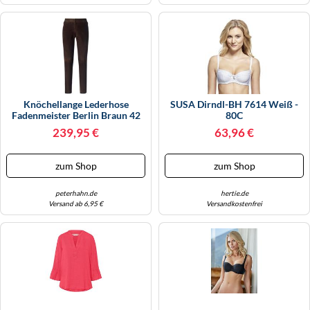
KINDERSCHUHE
STRANDTASCHEN
LAUFSCHUHE
TASCHEN-ZUBEHÖR
OUTDOOR-SCHUHE
PANTOLETTEN
Knöchellange Lederhose
SUSA Dirndl-BH 7614 Weiß -
Fadenmeister Berlin Braun 42
80C
PUMPS
239,95 €
63,96 €
SANDALEN
zum Shop
zum Shop
SCHUHZUBEHÖR
peterhahn.de
hertie.de
Versand ab 6,95 €
Versandkostenfrei
SNEAKERS
STIEFEL
STIEFELETTEN
TREKKINGSANDALEN