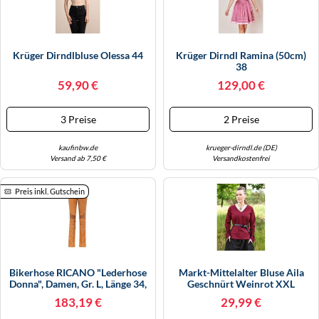
Krüger Dirndlbluse Olessa 44
Krüger Dirndl Ramina (50cm)
38
59,90 €
129,00 €
3 Preise
2 Preise
kaufinbw.de
krueger-dirndl.de (DE)
Versand ab 7,50 €
Versandkostenfrei
Preis inkl. Gutschein
Bikerhose RICANO "Lederhose
Markt-Mittelalter Bluse Aila
Donna", Damen, Gr. L, Länge 34,
Geschnürt Weinrot XXL
Cognac, Obermaterial: 100%
183,19 €
29,99 €
Ziegennappaleder GONA.,
Schmal, Hosen, Handgefertigt