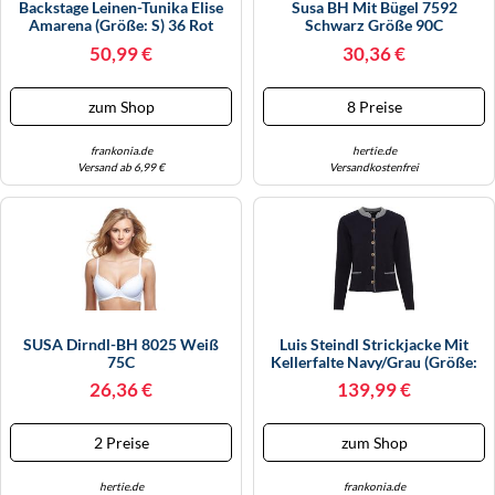
Backstage Leinen-Tunika Elise
Susa BH Mit Bügel 7592
WINTERSCHUHE
Amarena (Größe: S) 36 Rot
Schwarz Größe 90C
50,99 €
30,36 €
zum Shop
8 Preise
frankonia.de
hertie.de
Versand ab 6,99 €
Versandkostenfrei
SUSA Dirndl-BH 8025 Weiß
Luis Steindl Strickjacke Mit
75C
Kellerfalte Navy/Grau (Größe:
38) 38 Blau
26,36 €
139,99 €
2 Preise
zum Shop
hertie.de
frankonia.de