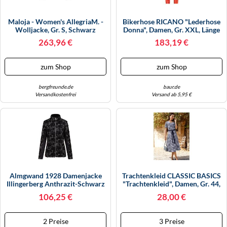
Maloja - Women's AllegriaM. -
Bikerhose RICANO "Lederhose
Wolljacke, Gr. S, Schwarz
Donna", Damen, Gr. XXL, Länge
(Moonless)
34, Rot, Obermaterial: 100%
263,96 €
183,19 €
Ziegennappaleder GONA.,
Schmal, Hosen, Handgefertigt
Aus Echtem Leder (43798642-
zum Shop
zum Shop
XXL) Rot
bergfreunde.de
baur.de
Versandkostenfrei
Versand ab 5,95 €
Almgwand 1928 Damenjacke
Trachtenkleid CLASSIC BASICS
Illingerberg Anthrazit-Schwarz
"Trachtenkleid", Damen, Gr. 44,
Größe 38
Normalgrößen, Blau (marine,
106,25 €
28,00 €
Weiß, Kariert), 50% Baumwolle,
50% Polyester, Gemustert,
Kariert, Mehrfarbig, Wadenlang,
2 Preise
3 Preise
V-Ausschnitt, Kleider