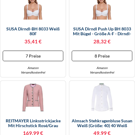
SUSA Dirndl-BH 8033 Weiß
SUSA Dirndl Push Up BH 8033
80F
Mit Bügel - Größe A-F - Dirndl-
BH Mit Wattierter Push-Up-
35,41 €
28,32 €
Schale & Verstellbaren Trägern -
Hochwertige Materialien -
Bequem & Elegant - Ökotex
7 Preise
8 Preise
Zertifiziert
Amazon
Amazon
Versandkostenfrei
Versandkostenfrei
REITMAYER Linksstrickjacke
Almsach Stehkragenbluse Susan
Mit Hirschstick Rosé/Grau
Weiß (Größe: 40) 40 Weiß
(Größe: 46) 46 Rosa
169,99 €
49,99 €