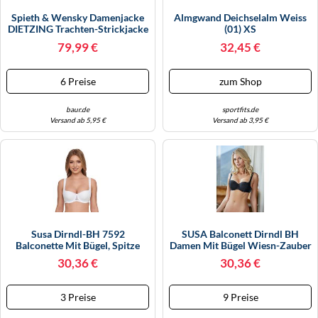
Spieth & Wensky Damenjacke
Almgwand Deichselalm Weiss
DIETZING Trachten-Strickjacke
(01) XS
Slim Fit Rundhals Grau 42
79,99 €
32,45 €
6 Preise
zum Shop
baur.de
sportfits.de
Versand ab 5,95 €
Versand ab 3,95 €
Susa Dirndl-BH 7592
SUSA Balconett Dirndl BH
Balconette Mit Bügel, Spitze
Damen Mit Bügel Wiesn-Zauber
Weiß 75D
, Balconette BH , Bügel BH Mit
30,36 €
30,36 €
Soft Cups , Damen-BHs Mit
Jacquard Muster , Besonderes
Dekolleté
3 Preise
9 Preise