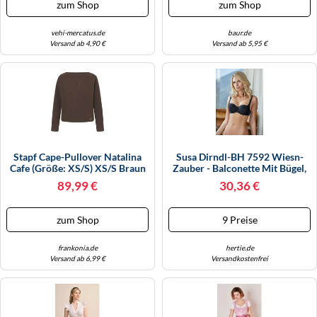
zum Shop
zum Shop
Rot
vehi-mercatus.de
baur.de
Versand ab 4,90 €
Versand ab 5,95 €
Stapf Cape-Pullover Natalina
Susa Dirndl-BH 7592 Wiesn-
Cafe (Größe: XS/S) XS/S Braun
Zauber - Balconette Mit Bügel,
Wattierte Soft-Cups, Schwarz
89,99 €
30,36 €
70E
zum Shop
9 Preise
frankonia.de
hertie.de
Versand ab 6,99 €
Versandkostenfrei