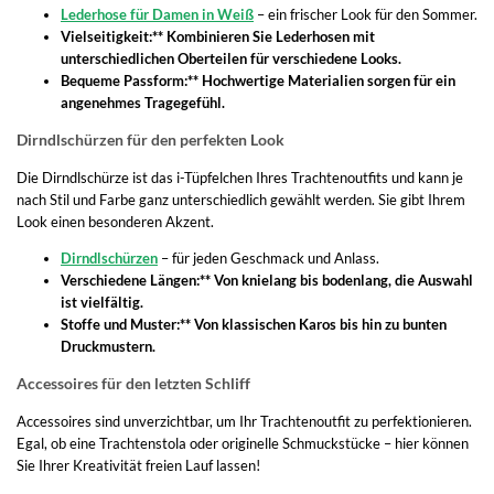
Lederhose für Damen in Weiß
– ein frischer Look für den Sommer.
Vielseitigkeit:** Kombinieren Sie Lederhosen mit
unterschiedlichen Oberteilen für verschiedene Looks.
Bequeme Passform:** Hochwertige Materialien sorgen für ein
angenehmes Tragegefühl.
Dirndlschürzen für den perfekten Look
Die Dirndlschürze ist das i-Tüpfelchen Ihres Trachtenoutfits und kann je
nach Stil und Farbe ganz unterschiedlich gewählt werden. Sie gibt Ihrem
Look einen besonderen Akzent.
Dirndlschürzen
– für jeden Geschmack und Anlass.
Verschiedene Längen:** Von knielang bis bodenlang, die Auswahl
ist vielfältig.
Stoffe und Muster:** Von klassischen Karos bis hin zu bunten
Druckmustern.
Accessoires für den letzten Schliff
Accessoires sind unverzichtbar, um Ihr Trachtenoutfit zu perfektionieren.
Egal, ob eine Trachtenstola oder originelle Schmuckstücke – hier können
Sie Ihrer Kreativität freien Lauf lassen!