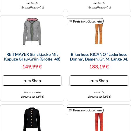
hertie.de
hertie.de
Versandkostenfrei
Versandkostenfrei
Preis inkl. Gutschein
REITMAYER Strickjacke Mit
Bikerhose RICANO "Lederhose
Kapuze Grau/Grün (Größe: 48)
Donna", Damen, Gr. M, Länge 34,
48 Grau
Cognac, Obermaterial: 100%
149,99 €
183,19 €
Ziegennappaleder GONA.,
Schmal, Hosen, Handgefertigt
Aus Echtem Leder (13921423-
zum Shop
zum Shop
M) Cognac
frankonia.de
baur.de
Versand ab 6,99 €
Versand ab 5,95 €
Preis inkl. Gutschein