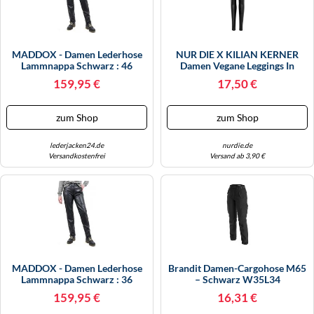
MADDOX - Damen Lederhose
NUR DIE X KILIAN KERNER
Lammnappa Schwarz : 46
Damen Vegane Leggings In
Leder-Optik Mit Croco-Muster -
159,95 €
17,50 €
Schwarz Croco - Größe 36-38
zum Shop
zum Shop
lederjacken24.de
nurdie.de
Versandkostenfrei
Versand ab 3,90 €
MADDOX - Damen Lederhose
Brandit Damen-Cargohose M65
Lammnappa Schwarz : 36
– Schwarz W35L34
159,95 €
16,31 €