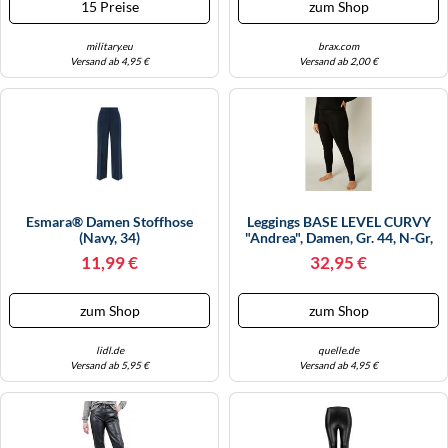
15 Preise
zum Shop
military.eu
brax.com
Versand ab 4,95 €
Versand ab 2,00 €
Esmara® Damen Stoffhose
Leggings BASE LEVEL CURVY
(Navy, 34)
"Andrea", Damen, Gr. 44, N-Gr,
Schwarz, Jersey, Obermaterial:
11,99 €
32,95 €
94% Viskose, 6% Elasthan,
Unifarben, Basic, Figurbetont
Knöchellang, Hosen Leggings,
zum Shop
zum Shop
Topseller (90004124-44)
lidl.de
quelle.de
Versand ab 5,95 €
Versand ab 4,95 €