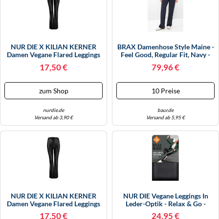
NUR DIE X KILIAN KERNER
BRAX Damenhose Style Maine -
Damen Vegane Flared Leggings
Feel Good, Regular Fit, Navy -
In Leder-Optik - Schwarz -
Größe 42L
17,50 €
79,96 €
Größe 44-46
zum Shop
10 Preise
nurdie.de
baur.de
Versand ab 3,90 €
Versand ab 5,95 €
NUR DIE X KILIAN KERNER
NUR DIE Vegane Leggings In
Damen Vegane Flared Leggings
Leder-Optik - Relax & Go -
In Leder-Optik - Schwarz -
Schwarz - Größe 44-46
17,50 €
24,95 €