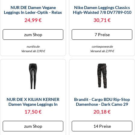
NUR DIE Damen Vegane
Nike Damen Leggings Classics
Leggings In Leder-Optik - Relax
High-Waisted 7/8 DV7789-010
& Go - Olive - Größe 40-42
S Black/Sail
24,99 €
30,71 €
zum Shop
7 Preise
nurdie.de
cortexpower.de
Versand ab 3,90 €
Versand ab 2,99 €
NUR DIE X KILIAN KERNER
Brandit - Cargo BDU Rip-Stop
Damen Vegane Leggings In
Damenhose - Dark Camo 29
Leder-Optik Mit Croco-Muster -
17,50 €
20,18 €
Schwarz Croco - Größe 40-42
zum Shop
14 Preise