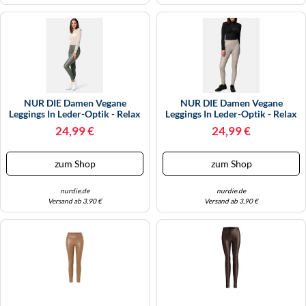
KINDERSCHUHE
STRANDTASCHEN
LAUFSCHUHE
TASCHEN-ZUBEHÖR
OUTDOOR-SCHUHE
PANTOLETTEN
NUR DIE Damen Vegane
NUR DIE Damen Vegane
Leggings In Leder-Optik - Relax
Leggings In Leder-Optik - Relax
PUMPS
& Go - Olive - Größe 32-34
& Go - Taupe - Größe 36-38
24,99 €
24,99 €
SANDALEN
zum Shop
zum Shop
SCHUHZUBEHÖR
nurdie.de
nurdie.de
Versand ab 3,90 €
Versand ab 3,90 €
SNEAKERS
STIEFEL
STIEFELETTEN
TREKKINGSANDALEN