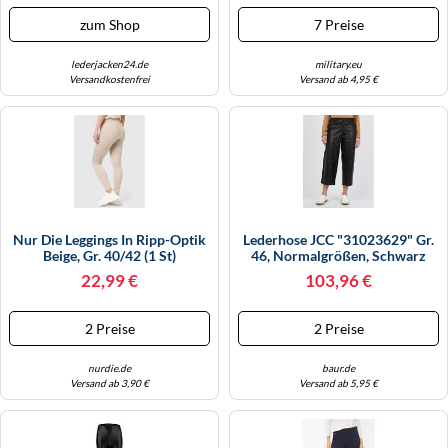
zum Shop
7 Preise
lederjacken24.de
military.eu
Versandkostenfrei
Versand ab 4,95 €
Nur Die Leggings In Ripp-Optik
Lederhose JCC "31023629" Gr.
Beige, Gr. 40/42 (1 St)
46, Normalgrößen, Schwarz
(black) Damen Hosen
22,99 €
103,96 €
(85827217-46) Black
2 Preise
2 Preise
nurdie.de
baur.de
Versand ab 3,90 €
Versand ab 5,95 €