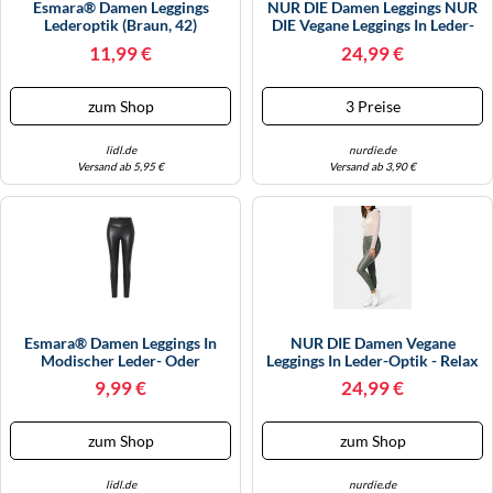
Esmara® Damen Leggings
NUR DIE Damen Leggings NUR
WINTERSCHUHE
Lederoptik (Braun, 42)
DIE Vegane Leggings In Leder-
Optik - Relax & Go - Braun -
11,99 €
24,99 €
Größe 32-34 Braun - Größe 32-
34
zum Shop
3 Preise
lidl.de
nurdie.de
Versand ab 5,95 €
Versand ab 3,90 €
Esmara® Damen Leggings In
NUR DIE Damen Vegane
Modischer Leder- Oder
Leggings In Leder-Optik - Relax
Schlangenlederoptik (glänzend,
& Go - Olive - Größe 44-46
9,99 €
24,99 €
34)
zum Shop
zum Shop
lidl.de
nurdie.de