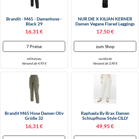
Brandit - M65 - Damenhose -
NUR DIE X KILIAN KERNER
Black 29
Damen Vegane Flared Leggings
In Leder-Optik - Schwarz -
16,31 €
17,50 €
Größe 32-34
7 Preise
zum Shop
military.eu
nurdie.de
Versand ab 4,95 €
Versand ab 3,90 €
Brandit M65 Hose Damen Oliv
Raphaela By Brax Damen
Größe 32
Schlupfhose Style CILLY
OFFWHITE, Cremeweiß, Gr.
16,31 €
49,95 €
52K