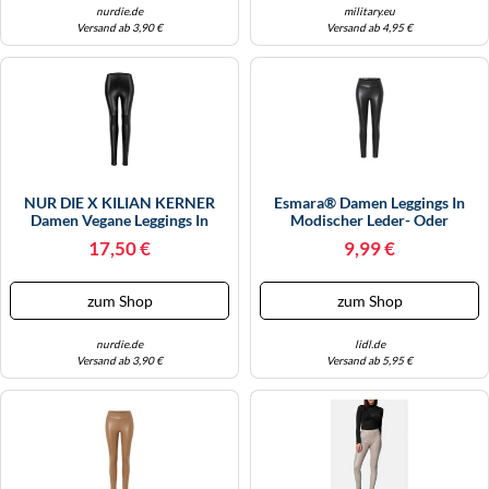
nurdie.de
military.eu
Versand ab 3,90 €
Versand ab 4,95 €
NUR DIE X KILIAN KERNER
Esmara® Damen Leggings In
Damen Vegane Leggings In
Modischer Leder- Oder
Leder-Optik Mit Croco-Muster -
Schlangenlederoptik (glänzend,
17,50 €
9,99 €
Schwarz Croco - Größe 44-46
42)
zum Shop
zum Shop
nurdie.de
lidl.de
Versand ab 3,90 €
Versand ab 5,95 €