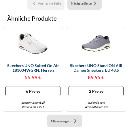
Vorherige Seite
Nächste Seite
Ähnliche Produkte
Skechers UNO Suited On Air
Skechers UNO Stand ON AIR
183004WGRN, Herren
Damen Sneakers, EU 48,5
Sneakers - 43 EU
55,99 €
89,95 €
6 Preise
2 Preise
dressinn.com (DE)
atalanda.com
Versand ab 5,99 €
Versandkostenfrei
Alle anzeigen