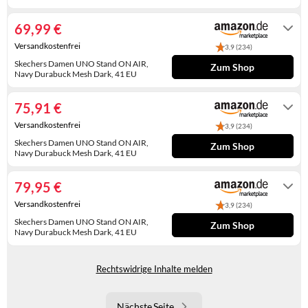
WINTERSCHUHE
Auf Lager
69,99 €
Versandkostenfrei
3,9 (234)
Skechers Damen UNO Stand ON AIR,
Zum Shop
Navy Durabuck Mesh Dark, 41 EU
Auf Lager. Express-Versand mit Amazon
Prime möglich.
75,91 €
Versandkostenfrei
3,9 (234)
Skechers Damen UNO Stand ON AIR,
Zum Shop
Navy Durabuck Mesh Dark, 41 EU
Auf Lager
79,95 €
Versandkostenfrei
3,9 (234)
Skechers Damen UNO Stand ON AIR,
Zum Shop
Navy Durabuck Mesh Dark, 41 EU
Auf Lager
Rechtswidrige Inhalte melden
Nächste Seite