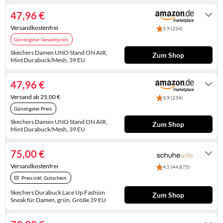
KINDERSCHUHE
STRANDTASCHEN
47,96 €
Versandkostenfrei
LAUFSCHUHE
TASCHEN-ZUBEHÖR
3,9 (234)
Günstigster Gesamtpreis
OUTDOOR-SCHUHE
Skechers Damen UNO Stand ON AIR,
Zum Shop
Mint Durabuck/Mesh, 39 EU
PANTOLETTEN
Auf Lager
47,96 €
PUMPS
Versand ab 25,00 €
3,9 (234)
SANDALEN
Günstigster Preis
Skechers Damen UNO Stand ON AIR,
Zum Shop
SCHUHZUBEHÖR
Mint Durabuck/Mesh, 39 EU
Gewöhnlich versandfertig in 4 bis 5
Tagen
SNEAKERS
75,00 €
Versandkostenfrei
STIEFEL
4,5 (44.875)
Preis inkl. Gutschein
STIEFELETTEN
Skechers Durabuck Lace Up Fashion
Zum Shop
Sneak für Damen, grün, Größe 39 EU
TREKKINGSANDALEN
2-4 Werktage