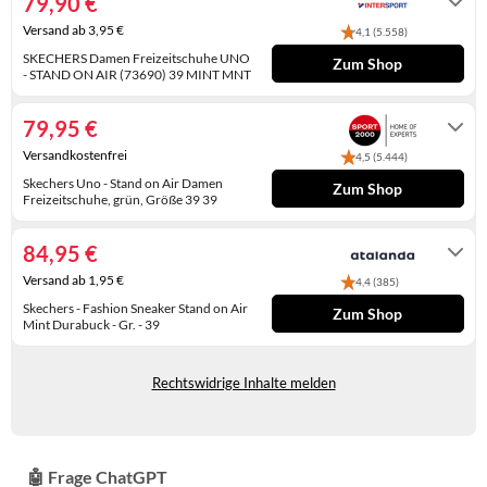
79,90 €
WINTERSCHUHE
Versand ab 3,95 €
4,1 (5.558)
SKECHERS Damen Freizeitschuhe UNO
Zum Shop
- STAND ON AIR (73690) 39 MINT MNT
Lieferzeit ca. 1-3 Werktage
79,95 €
Versandkostenfrei
4,5 (5.444)
Skechers Uno - Stand on Air Damen
Zum Shop
Freizeitschuhe, grün, Größe 39 39
2-4 Werktage
84,95 €
Versand ab 1,95 €
4,4 (385)
Skechers - Fashion Sneaker Stand on Air
Zum Shop
Mint Durabuck - Gr. - 39
Lieferung in 2 - 3 Werktagen
Rechtswidrige Inhalte melden
🤖 Frage ChatGPT