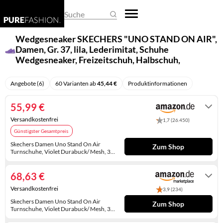
REGENSCHIRME
DAMEN-OVERALLS
HERREN-PULLOVER
EHERINGE
BASKETBALLSCHUHE
BUSINESS- & LAPTOPTASCHEN
ARMBANDUHREN
Suche
SCHALS & TÜCHER
DAMEN-PULLOVER
HERREN-SHIRTS
KETTEN
CLOGS
EINKAUFSTASCHEN
SMARTWATCHES
Wedgesneaker SKECHERS "UNO STAND ON AIR",
Damen, Gr. 37, lila, Lederimitat, Schuhe
SCHLAFMASKEN
DAMEN-SHIRTS
HERREN-TRACHTENMODE
KINDERSCHMUCK
DAMEN-HALBSCHUHE
FEDERMÄPPCHEN
TASCHENUHREN
Wedgesneaker, Freizeitschuh, Halbschuh,
Schnürschuh weich gepolsterte Innensohle
SCHLÜSSELANHÄNGER
DAMEN-TRACHTENMODE
HERREN-UNTERWÄSCHE
KRAWATTENNADELN
DAMENSCHUHE
GELDBÖRSEN
UHRENARMBÄNDER
(64997013-37)
Angebote (6)
60 Varianten ab
45,44 €
Produktinformationen
SONNENBRILLEN
DAMEN-UNTERWÄSCHE
HERRENANZÜGE
MANSCHETTENKNÖPFE
GUMMISTIEFEL
HANDTASCHEN
UHRENAUFBEWAHRUNG
55,99 €
DAMENHOSEN
HERRENHOSEN
OHRRINGE
HAUSSCHUHE
KOFFER
UHRENBEWEGER
Versandkostenfrei
1,7 (26.450)
Günstigster Gesamtpreis
DAMENJACKEN & DAMENMÄNTEL
HERRENJACKEN & HERRENMÄNTEL
PIERCINGS
HERREN-HALBSCHUHE
KULTURTASCHEN
Skechers Damen Uno Stand On Air
Zum Shop
Turnschuhe, Violet Durabuck/ Mesh, 37
KLEIDER
RINGE
HERREN-SANDALEN
PACKSÄCKE
EU
Auf Lager. Express-Versand mit Amazon
Prime möglich.
RÖCKE
SCHMUCKAUFBEWAHRUNG
HERREN-STIEFEL
RUCKSÄCKE
68,63 €
Versandkostenfrei
3,9 (234)
UMSTANDSMODE
SCHMUCKKÄSTCHEN
HERRENSCHUHE
SCHULTASCHEN
Skechers Damen Uno Stand On Air
Zum Shop
Turnschuhe, Violet Durabuck/ Mesh, 37
HOCHZEITSSCHUHE
SPORTTASCHEN
EU
Auf Lager. Versand durch Amazon.