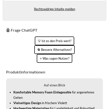
Gewöhnlich versandfertig in 4 bis 5
WINTERSCHUHE
Tagen
Rechtswidrige Inhalte melden
🤖 Frage ChatGPT
💡 Ist es den Preis wert?
🔁 Bessere Alternativen?
⭐ Was sagen Nutzer?
Produktinformationen
Auf einen Blick
Komfortable Memory Foam Einlegesohle
für angenehmes
Gehen
Vielseitiges Design
in frischem Violett
Hochwertige Materialien
für Langlebigkeit und Robustheit