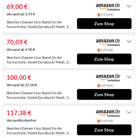
KINDERSCHUHE
STRANDTASCHEN
69,00 €
Versand ab 3,95 €
3,9 (234)
LAUFSCHUHE
TASCHEN-ZUBEHÖR
Skechers Damen Uno Stand On Air
Zum Shop
Turnschuhe, Violet Durabuck/ Mesh, 37
OUTDOOR-SCHUHE
EU
Auf Lager
70,09 €
PANTOLETTEN
Versand ab 4,90 €
3,9 (234)
PUMPS
Skechers Damen Uno Stand On Air
Zum Shop
Turnschuhe, Violet Durabuck/ Mesh, 37
EU
SANDALEN
Auf Lager
100,00 €
SCHUHZUBEHÖR
Versand ab 25,00 €
3,9 (234)
SNEAKERS
Skechers Damen Uno Stand On Air
Zum Shop
Turnschuhe, Violet Durabuck/ Mesh, 37
EU
Gewöhnlich versandfertig in 4 bis 5
STIEFEL
Tagen
117,38 €
STIEFELETTEN
Versandkostenfrei
3,9 (234)
Skechers Damen Uno Stand On Air
TREKKINGSANDALEN
Zum Shop
Turnschuhe, Violet Durabuck/ Mesh, 37
EU