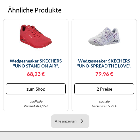
Ähnliche Produkte
Wedgesneaker SKECHERS
Wedgesneaker SKECHERS
"UNO STAND ON AIR",
"UNO-SPREAD THE LOVE",
Damen, Gr. 41, Rot,
Damen, Gr. 38, Lila (weiß,
68,23 €
79,96 €
Lederimitat, Schuhe
Lila), Lederimitat,
Wedgesneaker, Freizeitschuh,
Kontrastfarbene Details,
Halbschuh, Schnürschuh
Schuhe, Freizeitschuh,
zum Shop
2 Preise
Weich Gepolsterte Innensohle,
Halbschuh, Schnürschuh Mit
Topseller (16160147-41)
Coolem Graffiti-Print
(45381813-3
quelle.de
baur.de
Versand ab 4,95 €
Versand ab 5,95 €
Alle anzeigen