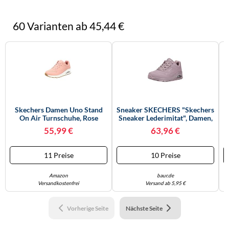
60 Varianten ab 45,44 €
Skechers Damen Uno Stand
Sneaker SKECHERS "Skechers
On Air Turnschuhe, Rose
Sneaker Lederimitat", Damen,
Durabuck/ Mesh, 40 EU
Gr. 37, Rosa (grau),
F
55,99 €
63,96 €
Lederimitat, Schuhe Sneaker
(19911228-37) Grau
11 Preise
10 Preise
Amazon
baur.de
Versandkostenfrei
Versand ab 5,95 €
Vorherige Seite
Nächste Seite