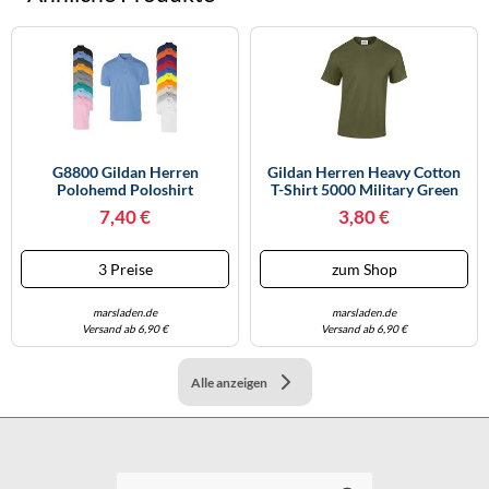
G8800 Gildan Herren
Gildan Herren Heavy Cotton
Polohemd Poloshirt
T-Shirt 5000 Military Green
DryBlend® Jersey Polo Sport
XL
7,40 €
3,80 €
Grey (Heather) M
3 Preise
zum Shop
marsladen.de
marsladen.de
Versand ab 6,90 €
Versand ab 6,90 €
Alle anzeigen