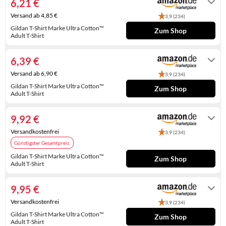
6,21 €
KINDERSCHUHE
STRANDTASCHEN
Versand ab 4,85 €
3,9 (234)
Gildan T-Shirt Marke Ultra Cotton™
LAUFSCHUHE
TASCHEN-ZUBEHÖR
Zum Shop
Adult T-Shirt
Gewöhnlich versandfertig in 4 bis 5
OUTDOOR-SCHUHE
Tagen
6,39 €
PANTOLETTEN
Versand ab 6,90 €
3,9 (234)
Gildan T-Shirt Marke Ultra Cotton™
Zum Shop
PUMPS
Adult T-Shirt
Gewöhnlich versandfertig in 4 bis 5
SANDALEN
Tagen
9,92 €
SCHUHZUBEHÖR
Versandkostenfrei
3,9 (234)
Günstigster Gesamtpreis
SNEAKERS
Gildan T-Shirt Marke Ultra Cotton™
Zum Shop
Adult T-Shirt
STIEFEL
Auf Lager
9,95 €
STIEFELETTEN
Versandkostenfrei
3,9 (234)
TREKKINGSANDALEN
Gildan T-Shirt Marke Ultra Cotton™
Zum Shop
Adult T-Shirt