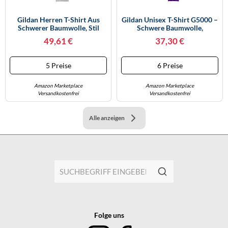
Gildan Herren T-Shirt Aus
Gildan Unisex T-Shirt G5000 –
Schwerer Baumwolle, Stil
Schwere Baumwolle,
G5000 10er Pack, Sport Grey,
Mehrfarbig – Lila XXL
49,61 €
37,30 €
3X-Large
5 Preise
6 Preise
Amazon Marketplace
Amazon Marketplace
Versandkostenfrei
Versandkostenfrei
Alle anzeigen
Folge uns