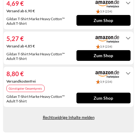
4,69 €
KINDERSCHUHE
STRANDTASCHEN
Versand ab 6,90 €
3,9 (234)
LAUFSCHUHE
TASCHEN-ZUBEHÖR
Gildan T-Shirt Marke Heavy Cotton™
Zum Shop
Adult T-Shirt
Gewöhnlich versandfertig in 4 bis 5
OUTDOOR-SCHUHE
Tagen
5,27 €
PANTOLETTEN
Versand ab 4,85 €
3,9 (234)
Gildan T-Shirt Marke Heavy Cotton™
PUMPS
Zum Shop
Adult T-Shirt
Gewöhnlich versandfertig in 4 bis 5
SANDALEN
Tagen
8,80 €
SCHUHZUBEHÖR
Versandkostenfrei
3,9 (234)
Günstigster Gesamtpreis
SNEAKERS
Gildan T-Shirt Marke Heavy Cotton™
Zum Shop
Adult T-Shirt
STIEFEL
Gewöhnlich versandfertig in 2 bis 3
Tagen
STIEFELETTEN
Rechtswidrige Inhalte melden
TREKKINGSANDALEN