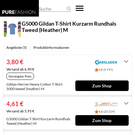
REGENSCHIRME
DAMEN-OVERALLS
HERREN-PULLOVER
EHERINGE
BASKETBALLSCHUHE
BUSINESS- & LAPTOPTASCHEN
ARMBANDUHREN
Suche
SCHALS & TÜCHER
DAMEN-PULLOVER
HERREN-SHIRTS
KETTEN
CLOGS
EINKAUFSTASCHEN
SMARTWATCHES
G5000 Gildan T-Shirt Kurzarm Rundhals
Tweed (Heather) M
SCHLAFMASKEN
DAMEN-SHIRTS
HERREN-TRACHTENMODE
KINDERSCHMUCK
DAMEN-HALBSCHUHE
FEDERMÄPPCHEN
TASCHENUHREN
SCHLÜSSELANHÄNGER
DAMEN-TRACHTENMODE
HERREN-UNTERWÄSCHE
KRAWATTENNADELN
DAMENSCHUHE
GELDBÖRSEN
UHRENARMBÄNDER
Angebote (5)
Produktinformationen
SONNENBRILLEN
DAMEN-UNTERWÄSCHE
HERRENANZÜGE
MANSCHETTENKNÖPFE
GUMMISTIEFEL
HANDTASCHEN
UHRENAUFBEWAHRUNG
3,80 €
DAMENHOSEN
HERRENHOSEN
OHRRINGE
HAUSSCHUHE
KOFFER
UHRENBEWEGER
Versand ab 6,90 €
4,8 (9.797)
Günstigster Preis
DAMENJACKEN & DAMENMÄNTEL
HERRENJACKEN & HERRENMÄNTEL
PIERCINGS
HERREN-HALBSCHUHE
KULTURTASCHEN
Gildan Herren Heavy Cotton T-Shirt
Zum Shop
5000 tweed (heather) M
KLEIDER
RINGE
HERREN-SANDALEN
PACKSÄCKE
3 - 5 Werktage
4,61 €
RÖCKE
SCHMUCKAUFBEWAHRUNG
HERREN-STIEFEL
RUCKSÄCKE
Versand ab 5,95 €
4,8 (20.529)
UMSTANDSMODE
SCHMUCKKÄSTCHEN
HERRENSCHUHE
SCHULTASCHEN
G5000 Gildan T-Shirt Kurzarm Rundhals
Zum Shop
Tweed (Heather) M
HOCHZEITSSCHUHE
SPORTTASCHEN
1-4 Werktage