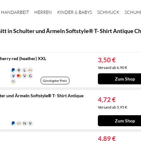
HANDARBEIT
HERREN
KINDER & BABYS
SCHMUCK
SCHUH
tt in Schulter und Ärmeln Softstyle® T- Shirt Antique C
cherry red (heather) XXL
3,50 €
Versand ab 6,90 €
Zum Shop
Günstigster Preis
ter und Ärmeln Softstyle® T- Shirt Antique
4,72 €
Versand ab 5,95 €
Zum Shop
4,89 €