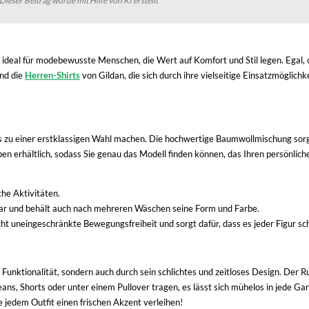
Dieser Beitrag wurde mit Hilfe von KI erstellt
 ideal für modebewusste Menschen, die Wert auf Komfort und Stil legen. Egal, ob
ind die
Herren-Shirts
von Gildan, die sich durch ihre vielseitige Einsatzmöglich
ie es zu einer erstklassigen Wahl machen. Die hochwertige Baumwollmischung so
n erhältlich, sodass Sie genau das Modell finden können, das Ihren persönlichen
che Aktivitäten.
ar und behält auch nach mehreren Wäschen seine Form und Farbe.
 uneingeschränkte Bewegungsfreiheit und sorgt dafür, dass es jeder Figur sc
 Funktionalität, sondern auch durch sein schlichtes und zeitloses Design. Der 
t Jeans, Shorts oder unter einem Pullover tragen, es lässt sich mühelos in jede 
 jedem Outfit einen frischen Akzent verleihen!