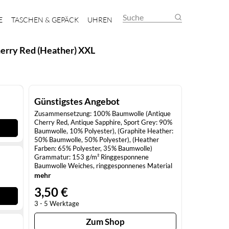
Suche
E
TASCHEN & GEPÄCK
UHREN
herry Red (Heather) XXL
Günstigstes Angebot
Zusammensetzung: 100% Baumwolle (Antique
Cherry Red, Antique Sapphire, Sport Grey: 90%
Baumwolle, 10% Polyester), (Graphite Heather:
50% Baumwolle, 50% Polyester), (Heather
Farben: 65% Polyester, 35% Baumwolle)
Grammatur: 153 g/m² Ringgesponnene
Baumwolle Weiches, ringgesponnenes Material
Hohe Nahtdichte für eine glattere
mehr
Druckoberfläche 1,6 cm Ripp-Kragen Nacken-
3,50 €
und Schulterband Doppelnaht an Ärmel und
Saum Eurofit, ohne Seitennähte
3 - 5 Werktage
Heraustrennbares Etikett
Zum Shop