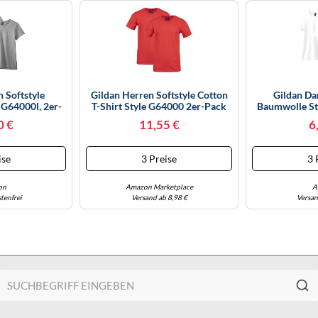
 Softstyle
Gildan Herren Softstyle Cotton
Gildan Da
G64000l, 2er-
T-Shirt Style G64000 2er-Pack
Baumwolle St
au-Sport Grey,
Hemd, Rot, XL
Pack T-Shir
0 €
11,55 €
6
ß
ise
3 Preise
3 
on
Amazon Marketplace
A
tenfrei
Versand ab 8,98 €
Versan