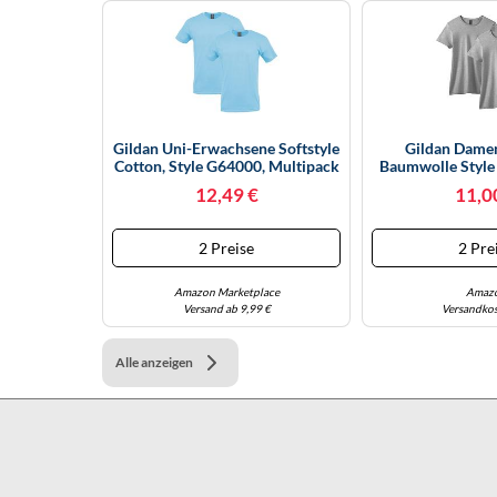
Gildan Uni-Erwachsene Softstyle
Gildan Damen
Cotton, Style G64000, Multipack
Baumwolle Style 
T-Shirt, Hellblau (2er-Pack),
Pack T-Shirt, Gr
12,49 €
11,0
Klein
Gro
2 Preise
2 Pre
Amazon Marketplace
Amaz
Versand ab 9,99 €
Versandkos
Alle anzeigen