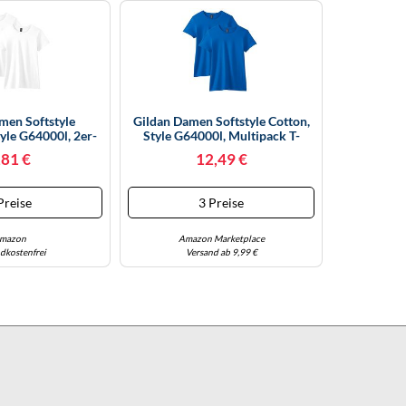
men Softstyle
Gildan Damen Softstyle Cotton,
yle G64000l, 2er-
Style G64000l, Multipack T-
t, Weiß, Mittel
Shirt, Royal (2 Stück), X-Groß
,81 €
12,49 €
(2er Pack)
Preise
3 Preise
mazon
Amazon Marketplace
dkostenfrei
Versand ab 9,99 €