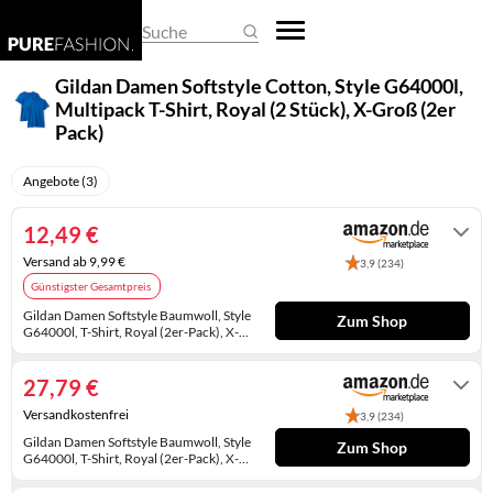
REGENSCHIRME
DAMEN-OVERALLS
HERREN-PULLOVER
EHERINGE
BASKETBALLSCHUHE
BUSINESS- & LAPTOPTASCHEN
ARMBANDUHREN
Suche
SCHALS & TÜCHER
DAMEN-PULLOVER
HERREN-SHIRTS
KETTEN
CLOGS
EINKAUFSTASCHEN
SMARTWATCHES
Gildan Damen Softstyle Cotton, Style G64000l,
Multipack T-Shirt, Royal (2 Stück), X-Groß (2er
SCHLAFMASKEN
DAMEN-SHIRTS
HERREN-TRACHTENMODE
KINDERSCHMUCK
DAMEN-HALBSCHUHE
FEDERMÄPPCHEN
TASCHENUHREN
Pack)
SCHLÜSSELANHÄNGER
DAMEN-TRACHTENMODE
HERREN-UNTERWÄSCHE
KRAWATTENNADELN
DAMENSCHUHE
GELDBÖRSEN
UHRENARMBÄNDER
Angebote (3)
SONNENBRILLEN
DAMEN-UNTERWÄSCHE
HERRENANZÜGE
MANSCHETTENKNÖPFE
GUMMISTIEFEL
HANDTASCHEN
UHRENAUFBEWAHRUNG
12,49 €
DAMENHOSEN
HERRENHOSEN
OHRRINGE
HAUSSCHUHE
KOFFER
UHRENBEWEGER
Versand ab 9,99 €
3,9 (234)
Günstigster Gesamtpreis
DAMENJACKEN & DAMENMÄNTEL
HERRENJACKEN & HERRENMÄNTEL
PIERCINGS
HERREN-HALBSCHUHE
KULTURTASCHEN
Gildan Damen Softstyle Baumwoll, Style
Zum Shop
G64000l, T-Shirt, Royal (2er-Pack), X-
KLEIDER
RINGE
HERREN-SANDALEN
PACKSÄCKE
Large
Auf Lager
RÖCKE
SCHMUCKAUFBEWAHRUNG
HERREN-STIEFEL
RUCKSÄCKE
27,79 €
Versandkostenfrei
3,9 (234)
UMSTANDSMODE
SCHMUCKKÄSTCHEN
HERRENSCHUHE
SCHULTASCHEN
Gildan Damen Softstyle Baumwoll, Style
Zum Shop
G64000l, T-Shirt, Royal (2er-Pack), X-
HOCHZEITSSCHUHE
SPORTTASCHEN
Large
Auf Lager