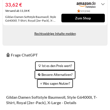
33,62 €
KINDERSCHUHE
STRANDTASCHEN
Versand ab 11,04 €
3,9 (234)
LAUFSCHUHE
TASCHEN-ZUBEHÖR
Gildan Damen Softstyle Baumwoll, Style
Zum Shop
G64000l, T-Shirt, Royal (2er-Pack), X-
OUTDOOR-SCHUHE
Large
Gewöhnlich versandfertig in 4 bis 5
Tagen
PANTOLETTEN
Rechtswidrige Inhalte melden
PUMPS
SANDALEN
🤖 Frage ChatGPT
SCHUHZUBEHÖR
💡 Ist es den Preis wert?
SNEAKERS
🔁 Bessere Alternativen?
STIEFEL
⭐ Was sagen Nutzer?
STIEFELETTEN
Gildan Damen Softstyle Baumwoll, Style G64000l, T-
Shirt, Royal (2er-Pack), X-Large - Details
TREKKINGSANDALEN