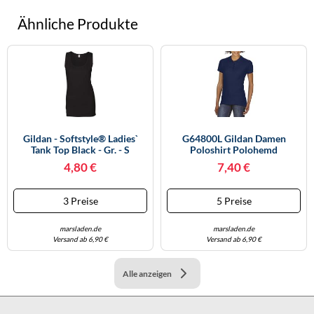
Ähnliche Produkte
Gildan - Softstyle® Ladies`
G64800L Gildan Damen
Tank Top Black - Gr. - S
Poloshirt Polohemd
Softstyle® Doppeltes Piqué
4,80 €
7,40 €
Polo Navy L
3 Preise
5 Preise
marsladen.de
marsladen.de
Versand ab 6,90 €
Versand ab 6,90 €
Alle anzeigen