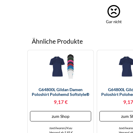
Gar nicht
Ähnliche Produkte
G64800L Gildan Damen
G64800L Gil
Poloshirt Polohemd Softstyle®
Poloshirt Poloh
Doppeltes Piqué Polo Navy XXL
Doppeltes Piqué
9,17 €
9,17
zum Shop
zum S
textilwaren24.eu
textilware
Versand ab 5,95 €
Versand ab