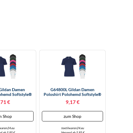
Gildan Damen
G64800L Gildan Damen
ohemd Softstyle®
Poloshirt Polohemd Softstyle®
qué Polo White S
Doppeltes Piqué Polo Navy M
,71 €
9,17 €
m Shop
zum Shop
lwaren24.eu
textilwaren24.eu
d ab 5,95 €
Versand ab 5,95 €