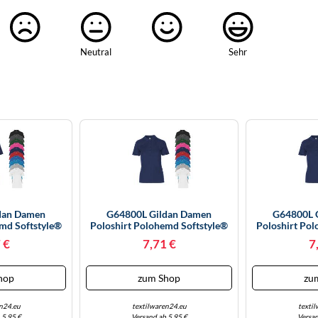
Neutral
Sehr
dan Damen
G64800L Gildan Damen
G64800L 
emd Softstyle®
Poloshirt Polohemd Softstyle®
Poloshirt Pol
 Polo Navy XL
Doppeltes Piqué Polo White M
Doppeltes Pi
 €
7,71 €
7
hop
zum Shop
zu
n24.eu
textilwaren24.eu
texti
 5,95 €
Versand ab 5,95 €
Versan