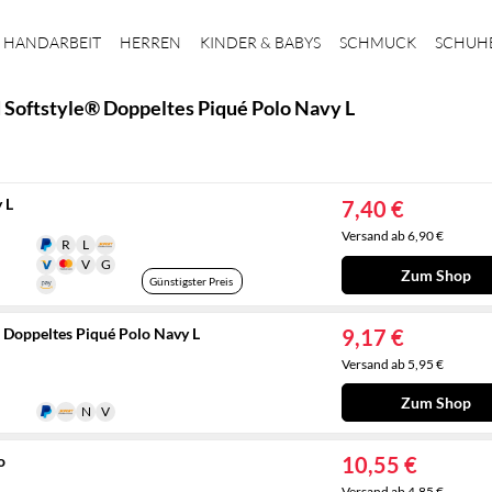
HANDARBEIT
HERREN
KINDER & BABYS
SCHMUCK
SCHUH
Softstyle® Doppeltes Piqué Polo Navy L
 L
7,40 €
Versand ab 6,90 €
Zum Shop
Günstigster Preis
Doppeltes Piqué Polo Navy L
9,17 €
Versand ab 5,95 €
Zum Shop
o
10,55 €
Versand ab 4,85 €