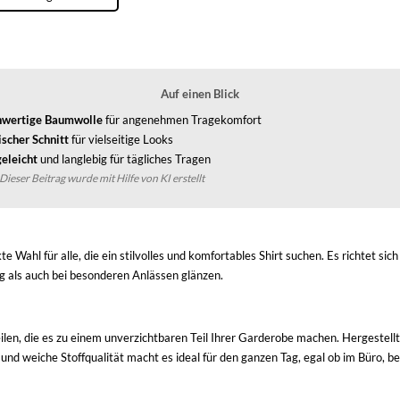
Auf einen Blick
wertige Baumwolle
für angenehmen Tragekomfort
scher Schnitt
für vielseitige Looks
geleicht
und langlebig für tägliches Tragen
Dieser Beitrag wurde mit Hilfe von KI erstellt
e Wahl für alle, die ein stilvolles und komfortables Shirt suchen. Es richtet s
g als auch bei besonderen Anlässen glänzen.
teilen, die es zu einem unverzichtbaren Teil Ihrer Garderobe machen. Hergestell
d weiche Stoffqualität macht es ideal für den ganzen Tag, egal ob im Büro, bei