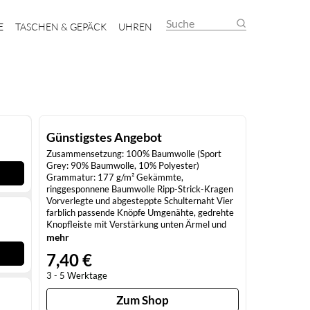
Suche
E
TASCHEN & GEPÄCK
UHREN
Günstigstes Angebot
Zusammensetzung: 100% Baumwolle (Sport
Grey: 90% Baumwolle, 10% Polyester)
Grammatur: 177 g/m² Gekämmte,
ringgesponnene Baumwolle Ripp-Strick-Kragen
Vorverlegte und abgesteppte Schulternaht Vier
farblich passende Knöpfe Umgenähte, gedrehte
Knopfleiste mit Verstärkung unten Ärmel und
unterer Saum mit Zwillingsnadel Leicht tailliert,
mehr
Seitennähte Gewebe mit hoher Maschendichte
7,40 €
Heraustrennbares Etikett
3 - 5 Werktage
Zum Shop