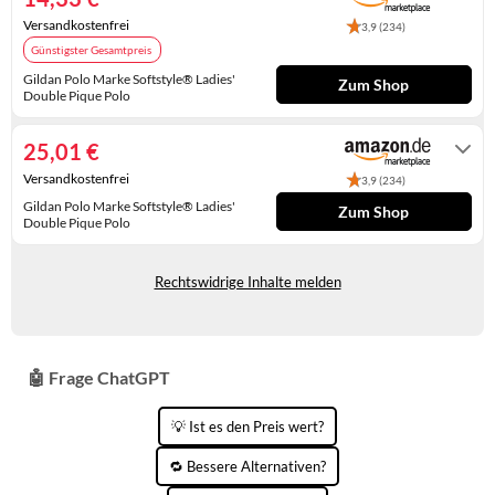
KINDERSCHUHE
STRANDTASCHEN
Versandkostenfrei
3,9 (234)
Günstigster Gesamtpreis
LAUFSCHUHE
TASCHEN-ZUBEHÖR
Gildan Polo Marke Softstyle® Ladies'
Zum Shop
Double Pique Polo
OUTDOOR-SCHUHE
Gewöhnlich versandfertig in 2 bis 3
Tagen
25,01 €
PANTOLETTEN
Versandkostenfrei
3,9 (234)
PUMPS
Gildan Polo Marke Softstyle® Ladies'
Zum Shop
Double Pique Polo
SANDALEN
Gewöhnlich versandfertig in 6 bis 7
Tagen
Rechtswidrige Inhalte melden
SCHUHZUBEHÖR
SNEAKERS
STIEFEL
🤖 Frage ChatGPT
STIEFELETTEN
💡 Ist es den Preis wert?
TREKKINGSANDALEN
🔁 Bessere Alternativen?