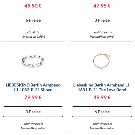
Verstellbar Bis 21 Cm,
Exclusive
WINTERSCHUHE
49,90 €
47,95 €
Karabiner Für Damen
6 Preise
3 Preise
christ.de
cool-time.com
Versand ab 3,99 €
Versandkostenfrei
LIEBESKIND Berlin Armband
Liebeskind Berlin Armband LJ-
LJ-1082-B-21 Silber
1631-B-21 The Love Bond
Edelstahl IP Roségold Damen
79,99 €
49,99 €
ONE SIZE
3 Preise
6 Preise
cool-time.com
cool-time.com
Versandkostenfrei
Versandkostenfrei