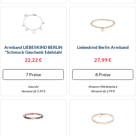
Armband LIEBESKIND BERLIN
Liebeskind Berlin Armband
"Schmuck Geschenk Edelstahl
Armkette The Organic
22,22 €
27,99 €
Treasure", Silber (silberfarben),
Armbänder, Damen, 21cm,
Edelstahl, Armband (13522603-
7 Preise
8 Preise
0) Silberfarben
baur.de
Amazon Marketplace
Versand ab 5,95 €
Versand ab 2,99 €