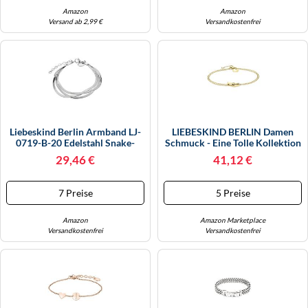
Amazon
Amazon
Versand ab 2,99 €
Versandkostenfrei
Liebeskind Berlin Armband LJ-
LIEBESKIND BERLIN Damen
0719-B-20 Edelstahl Snake-
Schmuck - Eine Tolle Kollektion
Chain Silber Damen
Aus Ohrringen, Ketten Und
29,46 €
41,12 €
Armbändern Mit Coolen Link-
Chain Details Aus Edelstahl -
Moderne, Alltagstaugliche
7 Preise
5 Preise
Styles
Amazon
Amazon Marketplace
Versandkostenfrei
Versandkostenfrei