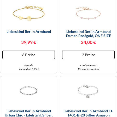
KINDERSCHUHE
STRANDTASCHEN
LAUFSCHUHE
TASCHEN-ZUBEHÖR
OUTDOOR-SCHUHE
Liebeskind Berlin Armband
Liebeskind Berlin Armband
Damen Roségold, ONE SIZE
PANTOLETTEN
39,99 €
24,00 €
PUMPS
6 Preise
2 Preise
SANDALEN
baur.de
cool-time.com
SCHUHZUBEHÖR
Versand ab 5,95 €
Versandkostenfrei
SNEAKERS
STIEFEL
STIEFELETTEN
TREKKINGSANDALEN
Liebeskind Berlin Armband
Liebeskind Berlin Armband LJ-
Urban Chic - Edelstahl, Silber,
1401-B-20 Silber Amazon