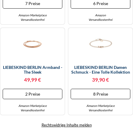
7 Preise
6 Preise
Amazon Marketplace
Amazon
Versandkostenfrei
Versandkostenfrei
LIEBESKIND BERLIN Armband -
LIEBESKIND BERLIN Damen
The Sleek
Schmuck - Eine Tolle Kollektion
Aus Ohrringen, Ketten Und
49,99 €
39,90 €
Armbändern Mit Coolen Link-
Chain Details Aus Edelstahl -
Moderne, Alltagstaugliche
2 Preise
8 Preise
Styles
Amazon Marketplace
Amazon Marketplace
Versandkostenfrei
Versandkostenfrei
Rechtswidrige Inhalte melden