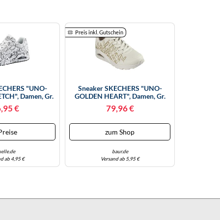
Preis inkl. Gutschein
KECHERS "UNO-
Sneaker SKECHERS "UNO-
CH", Damen, Gr.
GOLDEN HEART", Damen, Gr.
z-Weiß (weiß,
35, Beige (natur, Goldfarben),
,95 €
79,96 €
rimitat, Sportlich,
Lederimitat, Kontrastfarbene
oolem Sketchprint,
Details, Schuhe Sneaker,
huh, Halbschuh,
Freizeitschuh, Schnürschuh Mit
Preise
zum Shop
 (44864557-35)
Goldfarbenen Mylar-Stickereien
iß, Sc
(6659
elle.de
baur.de
d ab 4,95 €
Versand ab 5,95 €