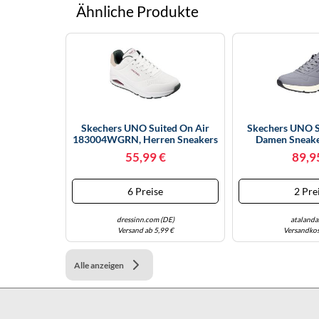
Ähnliche Produkte
Skechers UNO Suited On Air
Skechers UNO 
183004WGRN, Herren Sneakers
Damen Sneake
- 43 EU
55,99 €
89,9
6 Preise
2 Pre
dressinn.com (DE)
atalanda
Versand ab 5,99 €
Versandkos
Alle anzeigen