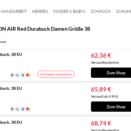
HANDARBEIT
HERREN
KINDER & BABYS
SCHMUCK
SCHUH
N AIR Red Durabuck Damen Größe 38
onen
buck, 38 EU
62,36 €
Versandkostenfrei
Zum Shop
Günstigster Gesamtpreis
buck, 38 EU
65,89 €
Versand ab 4,90 €
Zum Shop
buck, 38 EU
68,74 €
Versandkostenfrei