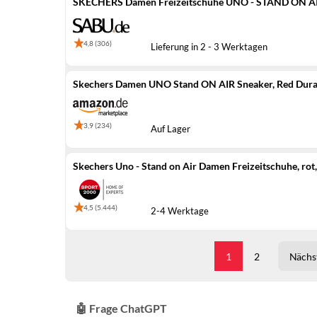
SKECHERS Damen Freizeitschuhe UNO - STAND ON AIR 
4,8 (306)
Lieferung in 2 - 3 Werktagen
Skechers Damen UNO Stand ON AIR Sneaker, Red Dura
3,9 (234)
Auf Lager
Skechers Uno - Stand on Air Damen Freizeitschuhe, rot
4,5 (5.444)
2-4 Werktage
1
2
Nächst
🤖 Frage ChatGPT