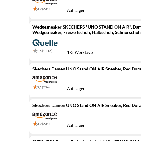
3,9 (234)
Auf Lager
Wedgesneaker SKECHERS "UNO STAND ON AIR", Damen, 
Wedgesneaker, Freizeitschuh, Halbschuh, Schnürschuh w
(16160147-38)
1,6 (1.116)
1-3 Werktage
Skechers Damen UNO Stand ON AIR Sneaker, Red Dura
3,9 (234)
Auf Lager
Skechers Damen UNO Stand ON AIR Sneaker, Red Dura
3,9 (234)
Auf Lager