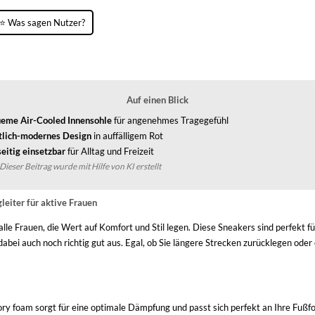
⭐ Was sagen Nutzer?
Auf einen Blick
eme Air-Cooled Innensohle
für angenehmes Tragegefühl
tlich-modernes Design
in auffälligem Rot
seitig einsetzbar
für Alltag und Freizeit
Dieser Beitrag wurde mit Hilfe von KI erstellt
eiter für aktive Frauen
 alle Frauen, die Wert auf Komfort und Stil legen. Diese Sneakers sind perfekt f
dabei auch noch richtig gut aus. Egal, ob Sie längere Strecken zurücklegen oder
y foam sorgt für eine optimale Dämpfung und passt sich perfekt an Ihre Fußfo