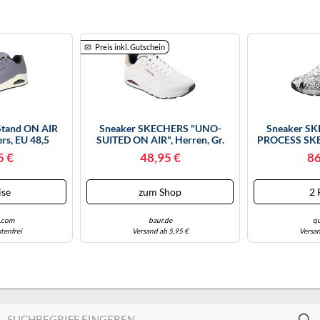
Preis inkl. Gutschein
Stand ON AIR
Sneaker SKECHERS "UNO-
Sneaker S
rs, EU 48,5
SUITED ON AIR", Herren, Gr.
PROCESS SKET
48,5, Weiß (weiß, Grün),
35, Schwar
5 €
48,95 €
86
Lederimitat, Veloursleder,
Schwarz), Lede
Kontrastfarbene Details, Schuhe
Schuhe, Mit C
Sneaker, Freizeitschuh,
Freizeitsc
ise
zum Shop
2 
Halbschuh, Schnürschuh Mit
Schnürschuh
Modischer Keils
We
.com
baur.de
qu
tenfrei
Versand ab 5,95 €
Versan