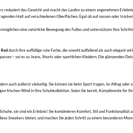
s reduziert das Gewicht und macht das Laufen zu einem angenehmen Erlebnis. Sie
agenden Halt auf verschiedenen Oberflächen. Egal ob auf nassen oder trockenen
ermöglichen eine natürliche Bewegung des Fußes und unterstützen Ihre Schritte
n Red
durch ihre auffällige rote Farbe, die sowohl auffallend als auch elegant 
passen – sei es zu Jeans, Shorts oder sportlichen Kleidern. Die glänzenden Det
ern auch äußerst vielseitig. Sie können sie beim Sport tragen, im Alltag oder 
en frischen Wind in Ihre Schuhkollektion. Seien Sie bereit, Komplimente für Ih
chuhe, sie sind ein Erlebnis! Sie kombinieren Komfort, Stil und Funktionalität
diese Sneakers bieten, und machen Sie jeden Schritt zu einem besonderen Mom