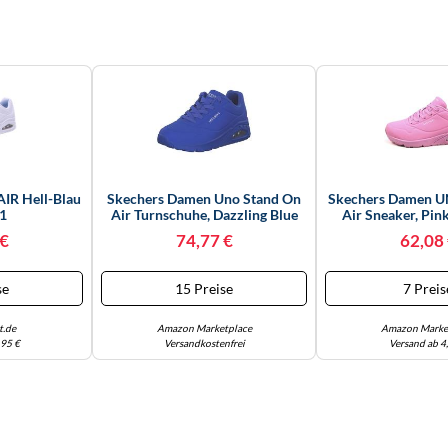
IR Hell-Blau
Skechers Damen Uno Stand On
Skechers Damen U
41
Air Turnschuhe, Dazzling Blue
Air Sneaker, Pin
Durabuck/ Mesh, 38 EU
Mesh, 37
 €
74,77 €
62,08
se
15 Preise
7 Preis
t.de
Amazon Marketplace
Amazon Marke
,95 €
Versandkostenfrei
Versand ab 4