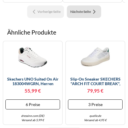
Vorherige Seite
Nächste Seite
Ähnliche Produkte
Skechers UNO Suited On Air
Slip-On Sneaker SKECHERS
183004WGRN, Herren
"ARCH FIT COURT BREAK",
Sneakers - 43 EU
Herren, Gr. 41, Weiß, Grün,
55,99 €
79,95 €
Lederimitat, Kontrastfarbene
Details, Schuhe Slip-On
Sneaker, Schnürschuh,
6 Preise
3 Preise
Freizeitschuh Mit Handsfree
Slip-Ins Technologie
dressinn.com (DE)
quelle.de
Versand ab 5,99 €
Versand ab 4,95 €