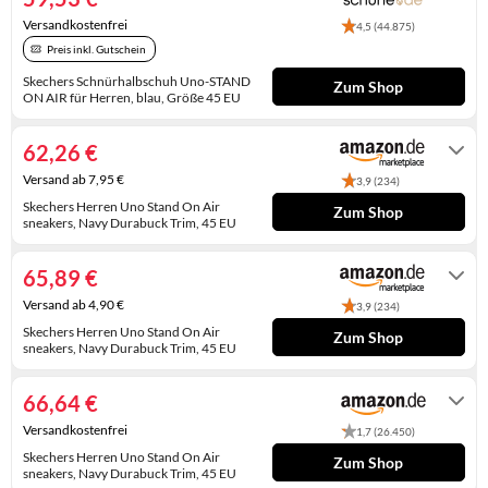
KINDERSCHUHE
STRANDTASCHEN
Versandkostenfrei
4,5 (44.875)
Preis inkl. Gutschein
LAUFSCHUHE
TASCHEN-ZUBEHÖR
Skechers Schnürhalbschuh Uno-STAND
Zum Shop
ON AIR für Herren, blau, Größe 45 EU
OUTDOOR-SCHUHE
2-4 Werktage
62,26 €
PANTOLETTEN
Versand ab 7,95 €
3,9 (234)
PUMPS
Skechers Herren Uno Stand On Air
Zum Shop
sneakers, Navy Durabuck Trim, 45 EU
SANDALEN
Auf Lager
65,89 €
SCHUHZUBEHÖR
Versand ab 4,90 €
3,9 (234)
SNEAKERS
Skechers Herren Uno Stand On Air
Zum Shop
sneakers, Navy Durabuck Trim, 45 EU
Auf Lager
STIEFEL
66,64 €
STIEFELETTEN
Versandkostenfrei
1,7 (26.450)
TREKKINGSANDALEN
Skechers Herren Uno Stand On Air
Zum Shop
sneakers, Navy Durabuck Trim, 45 EU