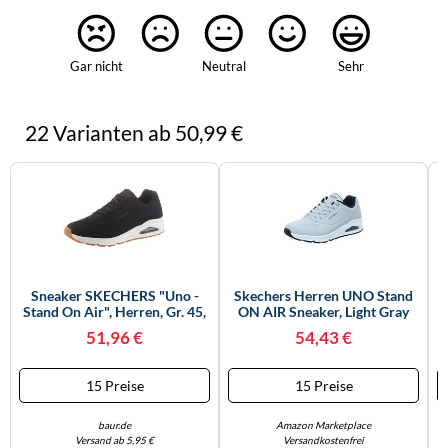
Gar nicht
Neutral
Sehr
22 Varianten ab 50,99 €
Sneaker SKECHERS "Uno -
Skechers Herren UNO Stand
Stand On Air", Herren, Gr. 45,
ON AIR Sneaker, Light Gray
Schwarz-Weiß (schwarz,
Durabuck/Black Trim, 45 EU
51,96 €
54,43 €
Weiß), Synthetik, Schuhe
Sneaker, Freizeitschuh,
Halbschuh, Schnürschuh Mit
15 Preise
15 Preise
Extra Dämpfung (47464111-
45) Schwarz, Weiß
baur.de
Amazon Marketplace
Versand ab 5,95 €
Versandkostenfrei