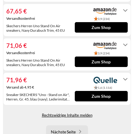
Unknown
WINTERSCHUHE
67,65 €
Versandkostenfrei
3,9 (234)
Skechers Herren Uno Stand On Air
Zum Shop
sneakers, Navy Durabuck Trim, 45 EU
Auf Lager
71,06 €
Versandkostenfrei
3,9 (234)
Skechers Herren Uno Stand On Air
Zum Shop
sneakers, Navy Durabuck Trim, 45 EU
Auf Lager
71,96 €
Versand ab 4,95 €
1,6 (1.116)
Sneaker SKECHERS "Uno - Stand on Air",
Zum Shop
Herren, Gr. 45, blau (navy), Lederimitat,
Schuhe Sneaker, Freizeitschuh,
1-3 Werktage
Halbschuh, Schnürschuh mit Air-Cooled
Memory Foam, Topseller (96395155-
Rechtswidrige Inhalte melden
45)
Nächste Seite