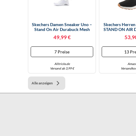
Skechers Damen Sneaker Uno –
Skechers Herre
Stand On Air Durabuck Mesh
STAND ON AIR D
Weiß Größe 37,5
Schwarz G
49,99 €
53,9
7 Preise
13 Pre
Alltricks.de
Amaz
Versand ab 3,99 €
Versandkos
Alle anzeigen