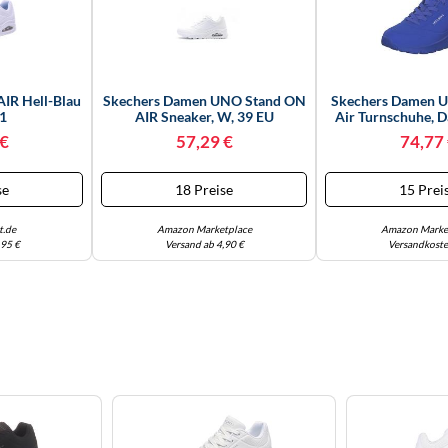
IR Hell-Blau
Skechers Damen UNO Stand ON
Skechers Damen U
41
AIR Sneaker, W, 39 EU
Air Turnschuhe, D
Durabuck/ Mes
 €
57,29 €
74,77
se
18 Preise
15 Prei
t.de
Amazon Marketplace
Amazon Marke
,95 €
Versand ab 4,90 €
Versandkoste