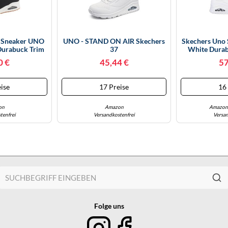
n Sneaker UNO
UNO - STAND ON AIR Skechers
Skechers Uno 
urabuck Trim
37
White Durab
röße 48
Gr
0 €
45,44 €
57
ise
17 Preise
16
on
Amazon
Amazon 
tenfrei
Versandkostenfrei
Versan
Folge uns