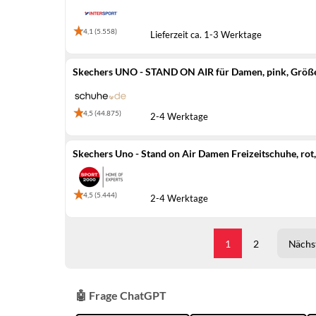
4,1 (5.558)
Lieferzeit ca. 1-3 Werktage
Skechers UNO - STAND ON AIR für Damen, pink, Größ
4,5 (44.875)
2-4 Werktage
Skechers Uno - Stand on Air Damen Freizeitschuhe, rot
4,5 (5.444)
2-4 Werktage
1
2
Nächst
🤖 Frage ChatGPT