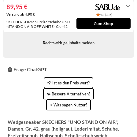
KINDERSCHUHE
STRANDTASCHEN
89,95 €
Versand ab 4,90 €
4,8 (306)
LAUFSCHUHE
TASCHEN-ZUBEHÖR
SKECHERS Damen Freizeitschuhe UNO
Zum Shop
- STAND ON AIR OFF WHITE - Gr. - 42
OUTDOOR-SCHUHE
Lieferung in 2 - 3 Werktagen
PANTOLETTEN
Rechtswidrige Inhalte melden
PUMPS
SANDALEN
🤖 Frage ChatGPT
SCHUHZUBEHÖR
💡 Ist es den Preis wert?
SNEAKERS
🔁 Bessere Alternativen?
STIEFEL
⭐ Was sagen Nutzer?
STIEFELETTEN
Wedgesneaker SKECHERS "UNO STAND ON AIR",
TREKKINGSANDALEN
Damen, Gr. 42, grau (hellgrau), Lederimitat, Schuhe,
Freizeitschuh, Halbschuh, Schnürschuh weich