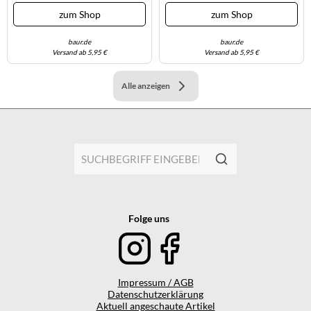
Halbschuh, Schnürschuh Mit
Halbschuh, Schnürschuh
zum Shop
zum Shop
Feiner Perforation, Topseller
Weich Gepolsterte Innensohle,
(49840433-42)
Topseller (63697569-42)
Hellgrau
baur.de
baur.de
Versand ab 5,95 €
Versand ab 5,95 €
Alle anzeigen
Folge uns
Impressum / AGB
Datenschutzerklärung
Aktuell angeschaute Artikel