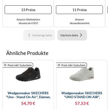
13 Preise
11 Preise
Amazon Marketplace
Amazon
Versand ab 4,90 €
Versandkostenfrei
Vorherige Seite
Nächste Seite
Ähnliche Produkte
Preis inkl. Gutschein
Preis inkl. Gutschein
Wedgesneaker SKECHERS
Wedgesneaker SKECHERS
"Uno - Stand On Air", Damen,
"UNO STAND ON AIR",
Gr. 42, Schwarz, Lederimitat,
Damen, Gr. 42, Grau
54,70 €
57,53 €
Schuhe Modernsneaker
(hellgrau), Lederimitat,
Sneaker Low, Freizeitschuh,
Schuhe, Freizeitschuh,