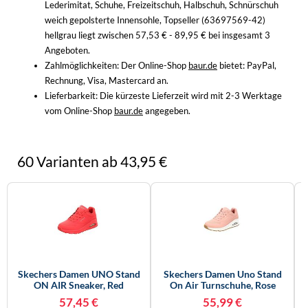
Lederimitat, Schuhe, Freizeitschuh, Halbschuh, Schnürschuh
weich gepolsterte Innensohle, Topseller (63697569-42)
hellgrau liegt zwischen 57,53 € - 89,95 € bei insgesamt 3
Angeboten.
Zahlmöglichkeiten:
Der Online-Shop
baur.de
bietet: PayPal,
Rechnung, Visa, Mastercard an.
Lieferbarkeit:
Die kürzeste Lieferzeit wird mit 2-3 Werktage
vom Online-Shop
baur.de
angegeben.
60 Varianten ab 43,95 €
Skechers Damen UNO Stand
Skechers Damen Uno Stand
ON AIR Sneaker, Red
On Air Turnschuhe, Rose
Durabuck, 41 EU
Durabuck/ Mesh, 40 EU
57,45 €
55,99 €