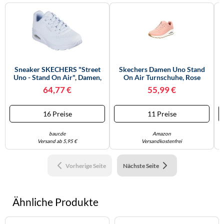
Sneaker SKECHERS "Street
Skechers Damen Uno Stand
Uno - Stand On Air", Damen,
On Air Turnschuhe, Rose
Gr. 40, Blau (hellblau),
Durabuck/ Mesh, 40 EU
64,77 €
55,99 €
Lederimitat, Schuhe Sneaker,
Freizeitschuh, Halbschuh,
Schnürschuh Mit Memory
16 Preise
11 Preise
Foam, Topseller (18236818-
40) Hellblau
baur.de
Amazon
Versand ab 5,95 €
Versandkostenfrei
Vorherige Seite
Nächste Seite
Ähnliche Produkte