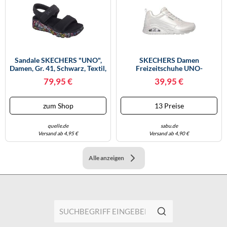
Sandale SKECHERS "UNO",
SKECHERS Damen
Damen, Gr. 41, Schwarz, Textil,
Freizeitschuhe UNO-
Kontrastfarbene Details,
GALACTIC GAL OFF WHITE -
79,95 €
39,95 €
Schuhe Sandale,
Gr. - 42
Sommerschuh, Strandschuh
Mit Skech-Air Luftkissensohle,
zum Shop
13 Preise
Topseller (55903459-41)
quelle.de
sabu.de
Versand ab 4,95 €
Versand ab 4,90 €
Alle anzeigen