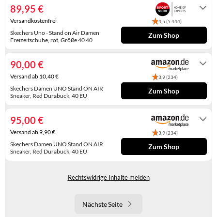
WINTERSCHUHE
89,95 €
Versandkostenfrei
4,5 (5.444)
Skechers Uno - Stand on Air Damen
Zum Shop
Freizeitschuhe, rot, Größe 40 40
2-4 Werktage
90,00 €
Versand ab 10,40 €
3,9 (234)
Skechers Damen UNO Stand ON AIR
Zum Shop
Sneaker, Red Durabuck, 40 EU
Gewöhnlich versandfertig in 4 bis 5
Tagen
95,00 €
Versand ab 9,90 €
3,9 (234)
Skechers Damen UNO Stand ON AIR
Zum Shop
Sneaker, Red Durabuck, 40 EU
Auf Lager
Rechtswidrige Inhalte melden
Nächste Seite