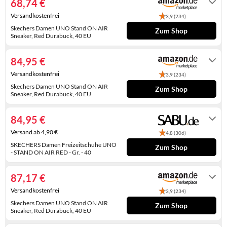
weich gepolsterte Innensohle, Topseller
68,74 €
(16160147-40)
KINDERSCHUHE
STRANDTASCHEN
Versandkostenfrei
3,9 (234)
Skechers Damen UNO Stand ON AIR
LAUFSCHUHE
TASCHEN-ZUBEHÖR
Zum Shop
Sneaker, Red Durabuck, 40 EU
Auf Lager
OUTDOOR-SCHUHE
84,95 €
PANTOLETTEN
Versandkostenfrei
3,9 (234)
Skechers Damen UNO Stand ON AIR
Zum Shop
PUMPS
Sneaker, Red Durabuck, 40 EU
Auf Lager
SANDALEN
84,95 €
SCHUHZUBEHÖR
Versand ab 4,90 €
4,8 (306)
SKECHERS Damen Freizeitschuhe UNO
Zum Shop
SNEAKERS
- STAND ON AIR RED - Gr. - 40
Lieferung in 2 - 3 Werktagen
STIEFEL
87,17 €
Versandkostenfrei
STIEFELETTEN
3,9 (234)
Skechers Damen UNO Stand ON AIR
Zum Shop
Sneaker, Red Durabuck, 40 EU
TREKKINGSANDALEN
Auf Lager