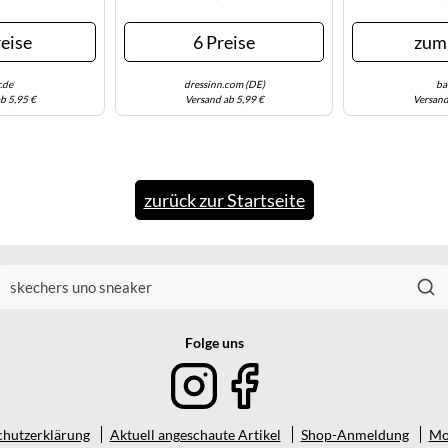
Details, Sc
Freizeitschuh,
eise
6 Preise
zum
Goldfarb
Sticker
.de
dressinn.com (DE)
ba
b 5,95 €
Versand ab 5,99 €
Versand
zurück zur Startseite
Folge uns
hutzerklärung
Aktuell angeschaute Artikel
Shop-Anmeldung
Mo