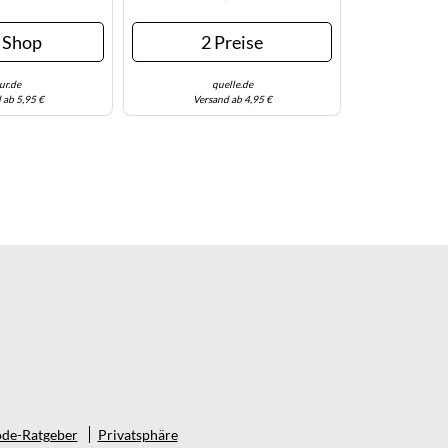
huhe Sneaker,
Sportlich, Schuhe, Mit Coolem
 Schnürschuh Mit
Sketchprint, Freizeitschuh,
 Shop
2 Preise
enen Mylar-
Halbschuh, Schnürschuh
eien (6659
(44864557-35) Weiß, Sc
ur.de
quelle.de
 ab 5,95 €
Versand ab 4,95 €
de-Ratgeber
Privatsphäre