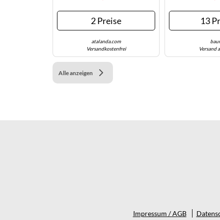
2 Preise
13 Pr
atalanda.com
baur
Versandkostenfrei
Versand a
Alle anzeigen
Impressum / AGB
Datensc