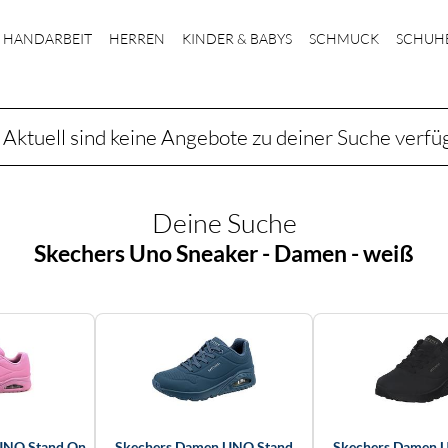
HANDARBEIT
HERREN
KINDER & BABYS
SCHMUCK
SCHUH
Aktuell sind keine Angebote zu deiner Suche verfü
Deine Suche
Skechers Uno Sneaker - Damen - weiß
UNO Stand On
Skechers Damen UNO Stand
Skechers Damen 