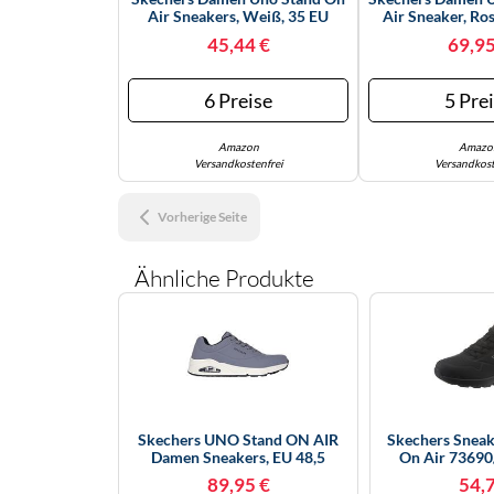
Air Sneakers, Weiß, 35 EU
Air Sneaker, Ro
Mesh, 3
45,44 €
69,95
6 Preise
5 Pre
Amazon
Amazo
Versandkostenfrei
Versandkost
Vorherige Seite
Ähnliche Produkte
Skechers UNO Stand ON AIR
Skechers Sneak
Damen Sneakers, EU 48,5
On Air 7369
Schwarz 
89,95 €
54,