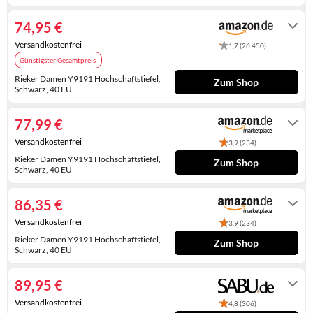
2-4 Werktage
KINDERSCHUHE
STRANDTASCHEN
74,95 €
LAUFSCHUHE
TASCHEN-ZUBEHÖR
Versandkostenfrei
1,7 (26.450)
Günstigster Gesamtpreis
OUTDOOR-SCHUHE
Rieker Damen Y9191 Hochschaftstiefel,
Zum Shop
Schwarz, 40 EU
PANTOLETTEN
Auf Lager. Express-Versand mit Amazon
Prime möglich.
77,99 €
PUMPS
Versandkostenfrei
3,9 (234)
SANDALEN
Rieker Damen Y9191 Hochschaftstiefel,
Zum Shop
Schwarz, 40 EU
SCHUHZUBEHÖR
Auf Lager
86,35 €
SNEAKERS
Versandkostenfrei
3,9 (234)
STIEFEL
Rieker Damen Y9191 Hochschaftstiefel,
Zum Shop
Schwarz, 40 EU
Auf Lager
STIEFELETTEN
89,95 €
TREKKINGSANDALEN
Versandkostenfrei
4,8 (306)