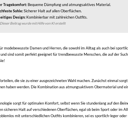
r Tragekomfort:
Bequeme Dämpfung und atmungsaktives Material.
chfeste Sohle:
Sicherer Halt auf allen Oberflächen.
seitiges Design:
Kombinierbar mit zahlreichen Outfits.
Dieser Beitrag wurde mit Hilfe von KI erstellt
 für modebewusste Damen und Herren, die sowohl im Alltag als auch bei sportli
nd sind somit perfekt geeignet für trendbewusste Menschen, die auf der Suche
Sie!
orteilen, die sie zu einer ausgezeichneten Wahl machen. Zunächst einmal sorgt
chuhen haben werden. Die Kombination aus atmungsaktivem Obermaterial und ei
ologie sorgt für optimalen Komfort, selbst wenn Sie stundenlang auf den Beine
n sicheren Halt auf verschiedenen Oberflächen, egal ob beim Sport oder im All
blemlos mit unterschiedlichen Outfits kombinieren, sei es sportlich-leger oder 