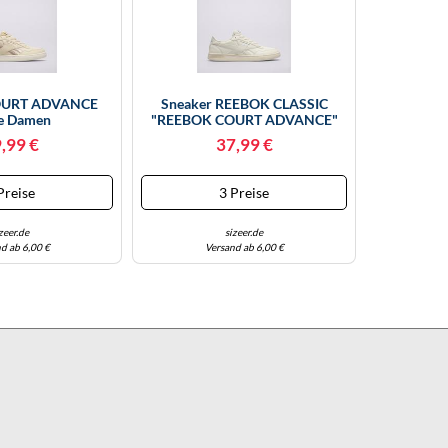
OURT ADVANCE
Sneaker REEBOK CLASSIC
e Damen
"REEBOK COURT ADVANCE"
Gr. 38, Weiß (offwhite) Schuhe
,99 €
37,99 €
(86798344-38) Offwhite
Preise
3 Preise
zeer.de
sizeer.de
d ab 6,00 €
Versand ab 6,00 €