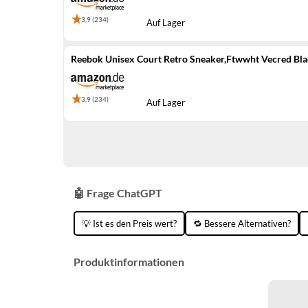
3,9 (234)
Auf Lager
Reebok Unisex Court Retro Sneaker,Ftwwht Vecred Bla
3,9 (234)
Auf Lager
🤖 Frage ChatGPT
💡 Ist es den Preis wert?
🔁 Bessere Alternativen?
Produktinformationen