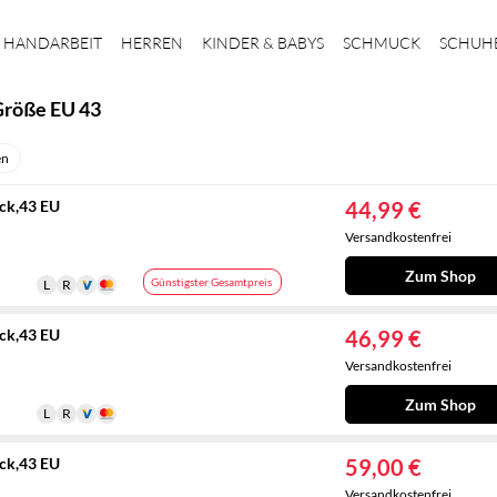
HANDARBEIT
HERREN
KINDER & BABYS
SCHMUCK
SCHUH
Größe EU 43
en
ck,43 EU
44,99 €
Versandkostenfrei
Zum Shop
Günstigster Gesamtpreis
ck,43 EU
46,99 €
Versandkostenfrei
Zum Shop
ck,43 EU
59,00 €
Versandkostenfrei