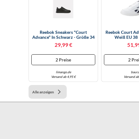
Reebok Sneakers "Court
Reebok Court Ad
Advance" In Schwarz - Größe 34
Weiß EU 38
| Kindersneakers
(Herstellerart
29,99 €
51,9
10003398
2 Preise
2 Pre
limango.de
baur.
Versand ab 4,95 €
Versand ab
Alle anzeigen