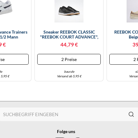
vance Trainers
Sneaker REEBOK CLASSIC
REEBOK C
 1/2 Mann
"REEBOK COURT ADVANCE",
Beig
ikelnummer:
Damen, Gr. 38,5, Schwarz,
9 €
44,79 €
39
4/38.5)
Synthetik, Schuhe Sneaker
(82009635-38,5) Schwarz
ise
2 Preise
2 
de
baur.de
si
 5,95 €
Versand ab 5,95 €
Versan
Folge uns