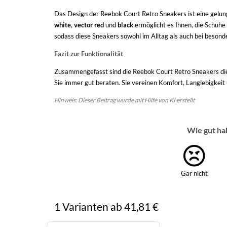
Das Design der Reebok Court Retro Sneakers ist eine gelu
white
,
vector red
und
black
ermöglicht es Ihnen, die Schuhe
sodass diese Sneakers sowohl im Alltag als auch bei beso
Fazit zur Funktionalität
Zusammengefasst sind die Reebok Court Retro Sneakers die p
Sie immer gut beraten. Sie vereinen Komfort, Langlebigkei
Hinweis: Dieser Beitrag wurde mit Hilfe von KI erstellt
Wie gut ha
Gar nicht
1 Varianten ab 41,81 €