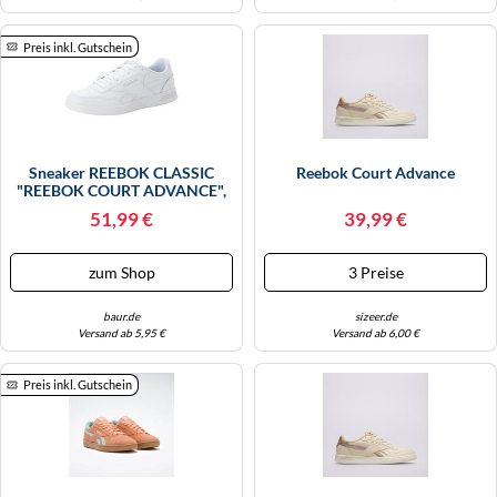
Preis inkl. Gutschein
Sneaker REEBOK CLASSIC
Reebok Court Advance
"REEBOK COURT ADVANCE",
Damen, Gr. 41, Weiß, Leder,
51,99 €
39,99 €
Synthetik, Schuhe Sneaker
(90980115-41) Weiß
zum Shop
3 Preise
baur.de
sizeer.de
Versand ab 5,95 €
Versand ab 6,00 €
Preis inkl. Gutschein