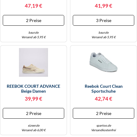
(Herstellerartikelnummer:
Black,37.5 EU
WINTERSCHUHE
47,19 €
41,99 €
100033984/38.5)
2 Preise
3 Preise
baur.de
baur.de
Versand ab 5,95 €
Versand ab 5,95 €
REEBOK COURT ADVANCE
Reebok Court Clean
Beige Damen
Sportschuhe
39,99 €
42,74 €
2 Preise
2 Preise
sizeer.de
spartoo.de
Versand ab 6,00 €
Versandkostenfrei