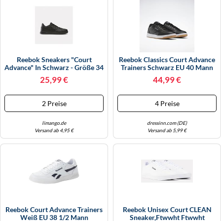
KINDERSCHUHE
STRANDTASCHEN
LAUFSCHUHE
TASCHEN-ZUBEHÖR
OUTDOOR-SCHUHE
Reebok Sneakers "Court
Reebok Classics Court Advance
Advance" In Schwarz - Größe 34
Trainers Schwarz EU 40 Mann
PANTOLETTEN
| Kindersneakers
(Herstellerartikelnummer:
25,99 €
44,99 €
GZ9619/7.5)
PUMPS
2 Preise
4 Preise
SANDALEN
limango.de
dressinn.com (DE)
SCHUHZUBEHÖR
Versand ab 4,95 €
Versand ab 5,99 €
SNEAKERS
STIEFEL
STIEFELETTEN
TREKKINGSANDALEN
Reebok Court Advance Trainers
Reebok Unisex Court CLEAN
Weiß EU 38 1/2 Mann
Sneaker,Ftwwht Ftwwht