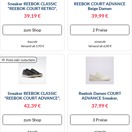
Sneaker REEBOK CLASSIC
REEBOK COURT ADVANCE
"REEBOK COURT RETRO",
Beige Damen
Damen, Gr. 38,5, Orange
39,19 €
39,99 €
(sunkissedorange, Glitchaqua,
Gum), Synthetik, Textil, Schuhe
Sneaker (84438507-38,5)
zum Shop
2 Preise
Sunkissedorange, Glitchaqua,
Gum
baur.de
sizeer.de
Versand ab 5,95 €
Versand ab 6,00 €
Preis inkl. Gutschein
Sneaker REEBOK CLASSIC
Reebok Damen COURT
"REEBOK COURT ADVANCE",
ADVANCE Sneaker,
Damen, Gr. 46, Schwarz,
CHALK/BLUPEA/VECRED, 39
42,39 €
37,99 €
Synthetik, Schuhe Sneaker
EU
(82009635-46) Schwarz
zum Shop
3 Preise
baur.de
sizeer.de