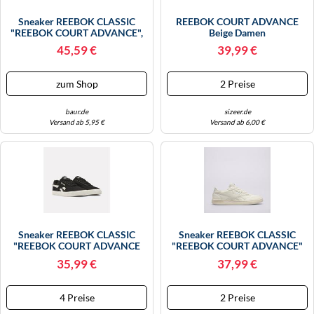
Sneaker REEBOK CLASSIC
REEBOK COURT ADVANCE
"REEBOK COURT ADVANCE",
Beige Damen
Damen, Gr. 38,5, Schwarz,
45,59 €
39,99 €
Synthetik, Schuhe Sneaker
(82009635-38,5) Schwarz
zum Shop
2 Preise
baur.de
sizeer.de
Versand ab 5,95 €
Versand ab 6,00 €
Sneaker REEBOK CLASSIC
Sneaker REEBOK CLASSIC
"REEBOK COURT ADVANCE
"REEBOK COURT ADVANCE"
VULC", Herren, Gr. 41, Schwarz-
Gr. 37, Weiß (offwhite) Schuhe
35,99 €
37,99 €
Weiß (schwarz, Whisper Weiß),
Sneaker (86798344-37)
Synthetik, Textil, Schuhe
Sneaker (94372615-41)
4 Preise
2 Preise
Schwarz, Whisper Weiß