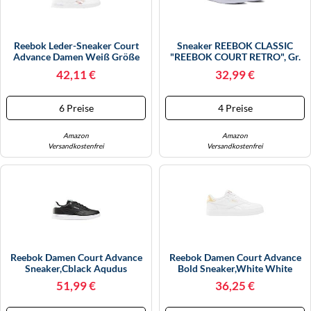
Reebok Leder-Sneaker Court
Sneaker REEBOK CLASSIC
Advance Damen Weiß Größe
"REEBOK COURT RETRO", Gr.
EU 37
37,5, Dustyrose, Verryberry,
42,11 €
32,99 €
Weiß, Synthetik, Textil,
Sportlich, Schuhe (69510532-
37,5) Dustyrose, Verryberry,
6 Preise
4 Preise
Weiß
Amazon
Amazon
Versandkostenfrei
Versandkostenfrei
Reebok Damen Court Advance
Reebok Damen Court Advance
Sneaker,Cblack Aqudus
Bold Sneaker,White White
Spogre,38 EU
Gold,36 EU
51,99 €
36,25 €