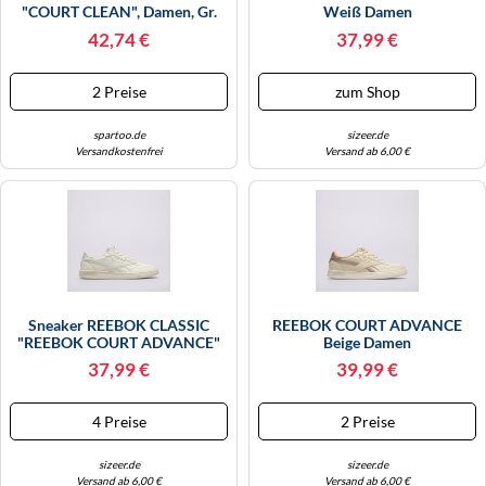
"COURT CLEAN", Damen, Gr.
Weiß Damen
39, Weiß, Synthetik, Schuhe
42,74 €
37,99 €
Sneaker (20512516-39) Weiß
2 Preise
zum Shop
spartoo.de
sizeer.de
Versandkostenfrei
Versand ab 6,00 €
Sneaker REEBOK CLASSIC
REEBOK COURT ADVANCE
"REEBOK COURT ADVANCE"
Beige Damen
Gr. 38, Weiß (offwhite) Schuhe
37,99 €
39,99 €
(86798344-38) Offwhite
4 Preise
2 Preise
sizeer.de
sizeer.de
Versand ab 6,00 €
Versand ab 6,00 €