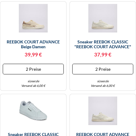
REEBOK COURT ADVANCE
Sneaker REEBOK CLASSIC
Beige Damen
"REEBOK COURT ADVANCE"
Gr. 37,5, Weiß (offwhite)
39,99 €
37,99 €
Schuhe Sneaker (86798344-
37,5)
2 Preise
2 Preise
sizeer.de
sizeer.de
Versand ab 6,00 €
Versand ab 6,00 €
Sneaker REEBOK CLASSIC
REEBOK COURT ADVANCE