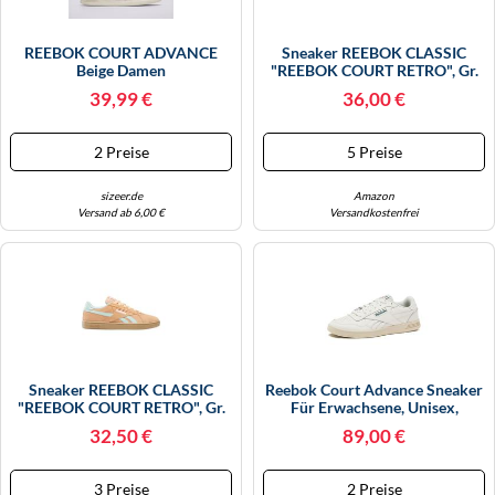
REEBOK COURT ADVANCE
Sneaker REEBOK CLASSIC
Beige Damen
"REEBOK COURT RETRO", Gr.
38, Sunkissedorange,
39,99 €
36,00 €
Glitchaqua, Gum, Synthetik,
Textil, Sportlich, Schuhe
(84438507-38)
2 Preise
5 Preise
Sunkissedorange, Glitchaqua,
Gum
sizeer.de
Amazon
Versand ab 6,00 €
Versandkostenfrei
Sneaker REEBOK CLASSIC
Reebok Court Advance Sneaker
"REEBOK COURT RETRO", Gr.
Für Erwachsene, Unisex,
37,5, Sunkissedorange,
Kreide/Dunkelgrün/Flash-Rot,
32,50 €
89,00 €
Glitchaqua, Gum, Synthetik,
11.5 Women/10 Men
Textil, Sportlich, Schuhe
(84438507-37,5)
3 Preise
2 Preise