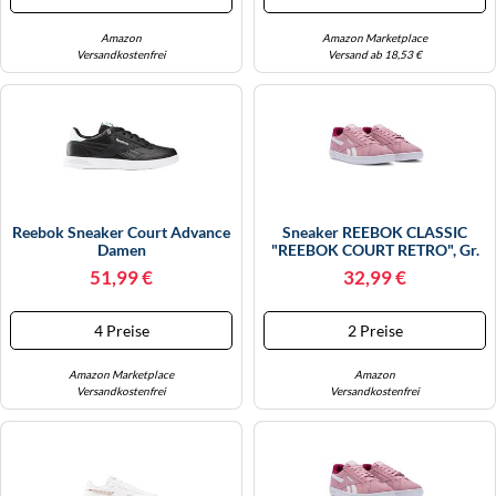
Sunkissedorange, Glitchaqua,
Gum
Amazon
Amazon Marketplace
Versandkostenfrei
Versand ab 18,53 €
Reebok Sneaker Court Advance
Sneaker REEBOK CLASSIC
Damen
"REEBOK COURT RETRO", Gr.
CBLACK/AQUDUS/SPOGRE
40,5, Dustyrose, Verryberry,
51,99 €
32,99 €
Größe 41 EU
Weiß, Synthetik, Textil,
Sportlich, Schuhe (69510532-
40,5) Dustyrose, Verryberry,
4 Preise
2 Preise
Weiß
Amazon Marketplace
Amazon
Versandkostenfrei
Versandkostenfrei