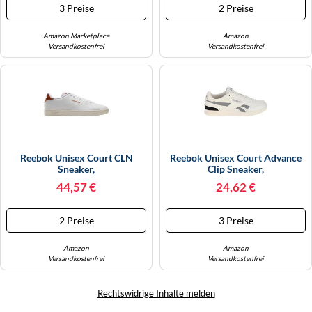
3 Preise
2 Preise
Amazon Marketplace
Amazon
Versandkostenfrei
Versandkostenfrei
Reebok Unisex Court CLN
Reebok Unisex Court Advance
Sneaker,
Clip Sneaker,
White/White/DARKGINGER, 44
CHALK/PUGRY4/CBLACK, 39
44,57 €
24,62 €
EU
EU
2 Preise
3 Preise
Amazon
Amazon
Versandkostenfrei
Versandkostenfrei
Rechtswidrige Inhalte melden