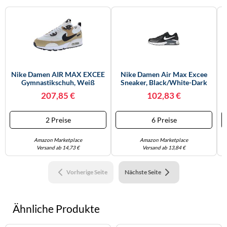
Nike Damen AIR MAX EXCEE
Nike Damen Air Max Excee
Gymnastikschuh, Weiß
Sneaker, Black/White-Dark
Schwarz, 4.5 UK, 6
Grey, 36 EU
207,85 €
102,83 €
2 Preise
6 Preise
Amazon Marketplace
Amazon Marketplace
Versand ab 14,73 €
Versand ab 13,84 €
Vorherige Seite
Nächste Seite
Ähnliche Produkte