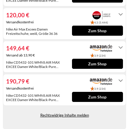
EXCEE Damen White/Black-Pure
Platinum EU 36
KINDERSCHUHE
STRANDTASCHEN
Unknown
120,00 €
LAUFSCHUHE
TASCHEN-ZUBEHÖR
Versandkostenfrei
4,5 (5.444)
OUTDOOR-SCHUHE
Nike Air Max Excees Damen
Zum Shop
Freizeitschuhe, weiß, Größe 36 36
2-4 Werktage
PANTOLETTEN
149,64 €
PUMPS
Versand ab 13,90 €
3,9 (234)
Nike CD5432-101 WMNS AIR MAX
SANDALEN
Zum Shop
EXCEE Damen White/Black-Pure
Platinum EU 36
Gewöhnlich versandfertig in 4 bis 5
SCHUHZUBEHÖR
Tagen
190,79 €
SNEAKERS
Versandkostenfrei
3,9 (234)
Nike CD5432-101 WMNS AIR MAX
Zum Shop
STIEFEL
EXCEE Damen White/Black-Pure
Platinum EU 36
Auf Lager
STIEFELETTEN
Rechtswidrige Inhalte melden
TREKKINGSANDALEN