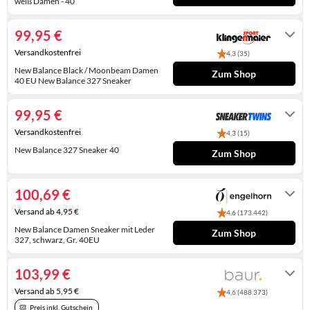
weiß Damen - 40
KINDERSCHUHE
STRANDTASCHEN
1-3 Werktage
99,95 €
LAUFSCHUHE
TASCHEN-ZUBEHÖR
Versandkostenfrei
4,3 (35)
OUTDOOR-SCHUHE
New Balance Black / Moonbeam Damen
Zum Shop
40 EU New Balance 327 Sneaker
1-3 Tage
PANTOLETTEN
99,95 €
PUMPS
Versandkostenfrei
4,3 (15)
New Balance 327 Sneaker 40
SANDALEN
Zum Shop
1-3 Tage
SCHUHZUBEHÖR
100,69 €
SNEAKERS
Versand ab 4,95 €
4,6 (173.442)
New Balance Damen Sneaker mit Leder
Zum Shop
STIEFEL
327, schwarz, Gr. 40EU
Lieferung in 2-3 Werktagen
STIEFELETTEN
103,99 €
TREKKINGSANDALEN
Versand ab 5,95 €
4,6 (488.373)
Preis inkl. Gutschein