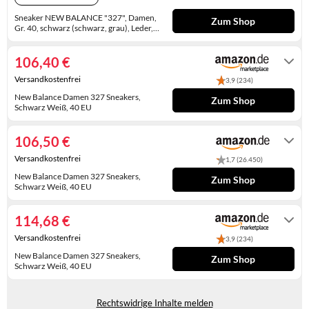
WINTERSCHUHE
Sneaker NEW BALANCE "327", Damen,
Zum Shop
Gr. 40, schwarz (schwarz, grau), Leder,
Synthetik, Schuhe Sneaker, mit
2-3 Werktage
Gummilaufsohle, für Erwachsene,
Topseller (85492645-40) schwarz, grau
106,40 €
Versandkostenfrei
3,9 (234)
New Balance Damen 327 Sneakers,
Zum Shop
Schwarz Weiß, 40 EU
Auf Lager
106,50 €
Versandkostenfrei
1,7 (26.450)
New Balance Damen 327 Sneakers,
Zum Shop
Schwarz Weiß, 40 EU
Auf Lager. Express-Versand mit Amazon
Prime möglich.
114,68 €
Versandkostenfrei
3,9 (234)
New Balance Damen 327 Sneakers,
Zum Shop
Schwarz Weiß, 40 EU
Auf Lager
Rechtswidrige Inhalte melden