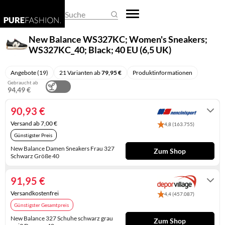
REGENSCHIRME
DAMEN-OVERALLS
HERREN-PULLOVER
EHERINGE
BASKETBALLSCHUHE
BUSINESS- & LAPTOPTASCHEN
ARMBANDUHREN
Suche
SCHALS & TÜCHER
DAMEN-PULLOVER
HERREN-SHIRTS
KETTEN
CLOGS
EINKAUFSTASCHEN
SMARTWATCHES
New Balance WS327KC; Women's Sneakers;
WS327KC_40; Black; 40 EU (6,5 UK)
SCHLAFMASKEN
DAMEN-SHIRTS
HERREN-TRACHTENMODE
KINDERSCHMUCK
DAMEN-HALBSCHUHE
FEDERMÄPPCHEN
TASCHENUHREN
Angebote (19)
21 Varianten ab
79,95 €
Produktinformationen
SCHLÜSSELANHÄNGER
DAMEN-TRACHTENMODE
HERREN-UNTERWÄSCHE
KRAWATTENNADELN
DAMENSCHUHE
GELDBÖRSEN
UHRENARMBÄNDER
Gebraucht ab
94,49 €
SONNENBRILLEN
DAMEN-UNTERWÄSCHE
HERRENANZÜGE
MANSCHETTENKNÖPFE
GUMMISTIEFEL
HANDTASCHEN
UHRENAUFBEWAHRUNG
90,93 €
DAMENHOSEN
HERRENHOSEN
OHRRINGE
HAUSSCHUHE
KOFFER
UHRENBEWEGER
Versand ab 7,00 €
4,8 (163.755)
DAMENJACKEN & DAMENMÄNTEL
HERRENJACKEN & HERRENMÄNTEL
PIERCINGS
HERREN-HALBSCHUHE
KULTURTASCHEN
Günstigster Preis
New Balance Damen Sneakers Frau 327
Zum Shop
KLEIDER
RINGE
HERREN-SANDALEN
PACKSÄCKE
Schwarz Größe 40
1-3 Tage
RÖCKE
SCHMUCKAUFBEWAHRUNG
HERREN-STIEFEL
RUCKSÄCKE
91,95 €
UMSTANDSMODE
SCHMUCKKÄSTCHEN
HERRENSCHUHE
SCHULTASCHEN
Versandkostenfrei
4,4 (457.087)
Günstigster Gesamtpreis
HOCHZEITSSCHUHE
SPORTTASCHEN
New Balance 327 Schuhe schwarz grau
Zum Shop