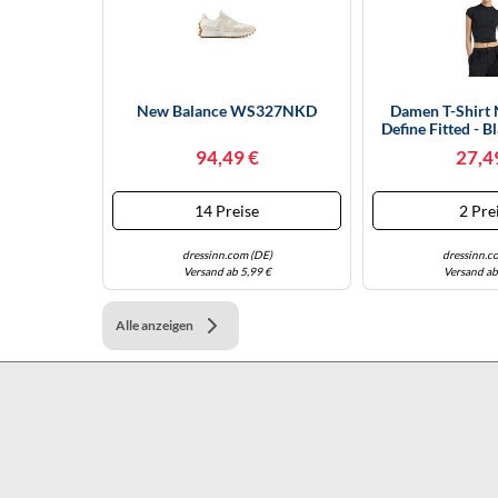
New Balance WS327NKD
Damen T-Shirt
Define Fitted - B
(S)
94,49 €
27,4
14 Preise
2 Pre
dressinn.com (DE)
dressinn.c
Versand ab 5,99 €
Versand ab
Alle anzeigen