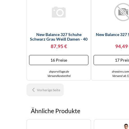
New Balance 327 Schuhe
New Balance 327 
Schwarz Grau Weiß Damen - 40
87,95 €
94,49
16 Preise
17 Prei
deporvillage.de
dressinn.com
Versandkostenfrei
Versand ab 5
Vorherige Seite
Ähnliche Produkte