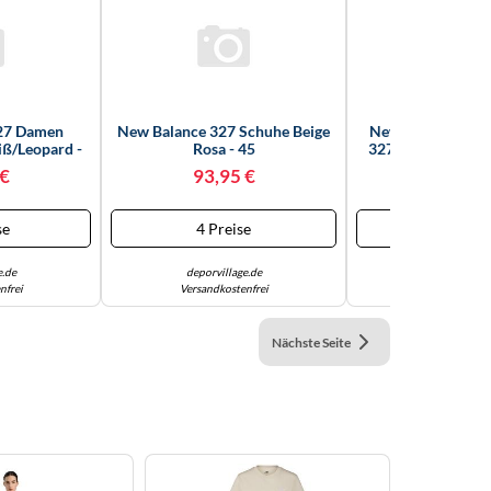
27 Damen
New Balance 327 Schuhe Beige
New Balance Dam
ß/Leopard -
Rosa - 45
327, Weiß/flieder
 €
93,95 €
84,55
se
4 Preise
8 Preis
e.de
deporvillage.de
engelhorn.
nfrei
Versandkostenfrei
Versand ab 4
Nächste Seite