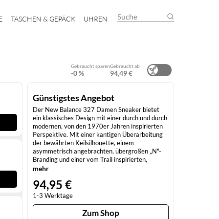
Suche
E
TASCHEN & GEPÄCK
UHREN
Gebraucht sparen
Gebraucht ab
-0 %
94,49 €
Günstigstes Angebot
Der New Balance 327 Damen Sneaker bietet
ein klassisches Design mit einer durch und durch
modernen, von den 1970er Jahren inspirierten
Perspektive. Mit einer kantigen Überarbeitung
der bewährten Keilsilhouette, einem
asymmetrisch angebrachten, übergroßen „N"-
Branding und einer vom Trail inspirierten,
umlaufenden Außensohle.
mehr
Eigenschaften:Ausgestellte
94,95 €
ZwischensohleObermaterial aus Wildleder und
Mesh mit übertriebenem Reißzahndesign,
1-3 Werktage
inspiriert von 320, 355 und SupercompGroßes
N-ZeichenLineal medial Textzeichen „New
Zum Shop
Balance"Stollenförmige Laufsohle, inspiriert vom