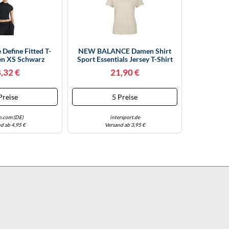
Define Fitted T-
NEW BALANCE Damen Shirt
en XS Schwarz
Sport Essentials Jersey T-Shirt
(WT41509) XL LINEN
,32 €
21,90 €
(WT41509LIN)
Preise
5 Preise
.com (DE)
intersport.de
d ab 4,95 €
Versand ab 3,95 €