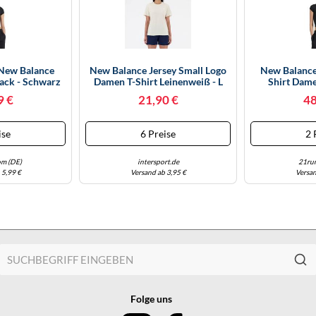
 New Balance
New Balance Jersey Small Logo
New Balance 
lack - Schwarz
Damen T-Shirt Leinenweiß - L
Shirt Dam
9 €
21,90 €
48
ise
6 Preise
2 
om (DE)
intersport.de
21run
 5,99 €
Versand ab 3,95 €
Versan
Folge uns