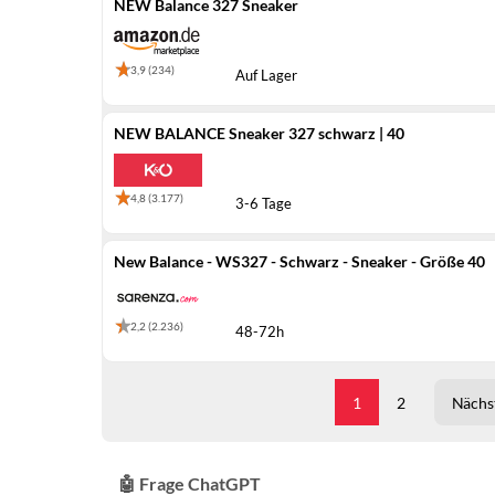
NEW Balance 327 Sneaker
3,9 (234)
Auf Lager
NEW BALANCE Sneaker 327 schwarz | 40
4,8 (3.177)
3-6 Tage
New Balance - WS327 - Schwarz - Sneaker - Größe 40
2,2 (2.236)
48-72h
1
2
Nächst
🤖 Frage ChatGPT