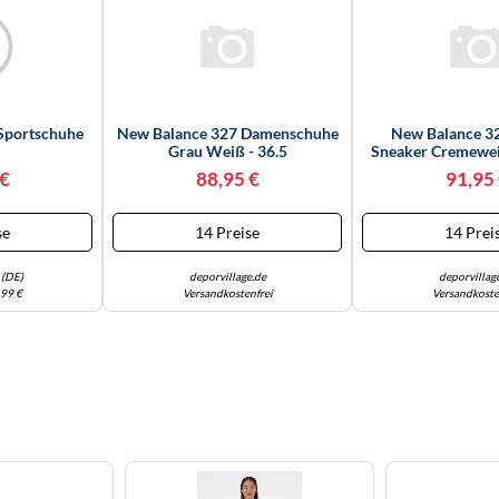
Sportschuhe
New Balance 327 Damenschuhe
New Balance 3
Grau Weiß - 36.5
Sneaker Cremewei
37.5
 €
88,95 €
91,95
se
14 Preise
14 Prei
 (DE)
deporvillage.de
deporvillag
,99 €
Versandkostenfrei
Versandkoste