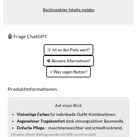
KINDERSCHUHE
STRANDTASCHEN
Rechtswidrige Inhalte melden
LAUFSCHUHE
TASCHEN-ZUBEHÖR
OUTDOOR-SCHUHE
🤖 Frage ChatGPT
PANTOLETTEN
💡 Ist es den Preis wert?
PUMPS
🔁 Bessere Alternativen?
SANDALEN
⭐ Was sagen Nutzer?
SCHUHZUBEHÖR
Produktinformationen
SNEAKERS
STIEFEL
Auf einen Blick
Vielseitige Farben
für individuelle Outfit-Kombinationen.
STIEFELETTEN
Angenehmer Tragekomfort
dank atmungsaktiver Baumwolle.
TREKKINGSANDALEN
Einfache Pflege
– maschinenwaschbar und schnelltrocknend.
Hinweis: Dieser Beitrag wurde mit Hilfe von KI erstellt