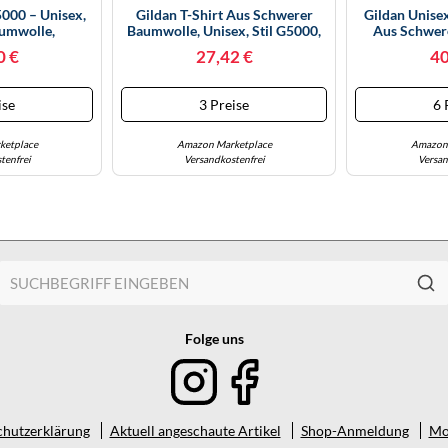
5000 – Unisex,
Gildan T-Shirt Aus Schwerer
Gildan Unise
umwolle,
Baumwolle, Unisex, Stil G5000,
Aus Schwer
arcoal, XXL
Multipack, Dunkelgrau (3er-
Mehrfarbig 
0 €
27,42 €
40
Pack), XX-Large
ise
3 Preise
6 
ketplace
Amazon Marketplace
Amazon 
tenfrei
Versandkostenfrei
Versan
Folge uns
hutzerklärung
Aktuell angeschaute Artikel
Shop-Anmeldung
Mo