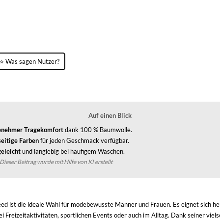
⭐ Was sagen Nutzer?
Auf einen Blick
nehmer Tragekomfort
dank 100 % Baumwolle.
seitige Farben
für jeden Geschmack verfügbar.
geleicht
und langlebig bei häufigem Waschen.
Dieser Beitrag wurde mit Hilfe von KI erstellt
weed ist die ideale Wahl für modebewusste Männer und Frauen. Es eignet sich he
i Freizeitaktivitäten, sportlichen Events oder auch im Alltag. Dank seiner viel