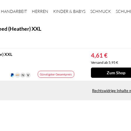
HANDARBEIT
HERREN
KINDER & BABYS
SCHMUCK
SCHUH
eed (Heather) XXL
er) XXL
4,61 €
Versand ab 5,95 €
Zum Shop
Günstigster Gesamtpreis
Rechtswidrige Inhalte 