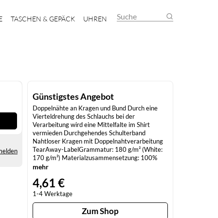
Suche
E
TASCHEN & GEPÄCK
UHREN
Günstigstes Angebot
Doppelnähte an Kragen und Bund Durch eine
Vierteldrehung des Schlauchs bei der
Verarbeitung wird eine Mittelfalte im Shirt
vermieden Durchgehendes Schulterband
Nahtloser Kragen mit Doppelnahtverarbeitung
TearAway-LabelGrammatur: 180 g/m² (White:
melden
170 g/m²) Materialzusammensetzung: 100%
Baumwolle (Ash Grey: 99% Baumwolle / 1%
mehr
Polyester), (Antique Cherry Red, Antique Irish
4,61 €
Green, Antique Jade Dome, Antique Orange,
Antique Sapphire, Sport Grey: 90% Baumwolle /
1-4 Werktage
10% Polyester), (Blackberry, Dark Heather,
Lilac, Midnight, Russet, Sunset, Tweed, Heather
Zum Shop
Sapphire, Safety Pink, Graphite Heather: 50%