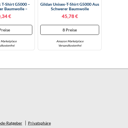
x T-Shirt G5000 –
Gildan Unisex-T-Shirt G5000 Aus
er Baumwolle –
Schwerer Baumwolle
– Schwarz – XXL
Mehrfarbig Charcoal S
,34 €
45,78 €
Preise
8 Preise
Marketplace
Amazon Marketplace
dkostenfrei
Versandkostenfrei
de-Ratgeber
Privatsphäre