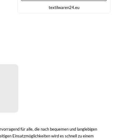
Baumwolle / 50% Polyester)Angaben zur
textilwaren24.eu
Produktsicherheit:Herst.-Nr.: 5000Hersteller:
Gildan Activewear EU Avenue Louise 65 Box 11
Office 220 1050 Brüssel Belgien E-Mail:
Customerservice@gildanonline.com
rvorragend für alle, die nach bequemen und langlebigen
seitigen Einsatzmöglichkeiten wird es schnell zu einem