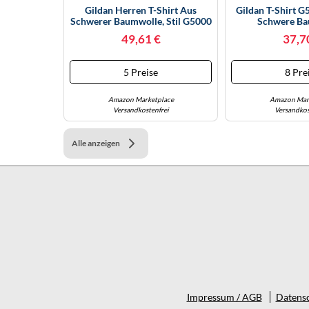
Gildan Herren T-Shirt Aus
Gildan T-Shirt G
Schwerer Baumwolle, Stil G5000
Schwere Ba
10er Pack, Sport Grey, 3X-Large
Mehrfarbig, Ch
49,61 €
37,7
5 Preise
8 Pre
Amazon Marketplace
Amazon Mar
Versandkostenfrei
Versandkos
Alle anzeigen
Impressum / AGB
Datensc