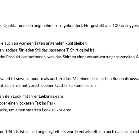
he Qualität und den angenehmen Tragekomfort. Hergestellt aus 100 % ringgesp
Sie auch an warmen Tagen angenehm kühl bleiben.
n, sodass für jeden Stil das passende T-Shirt dabei ist.
iche Produktionsmethoden, was das Shirt zu einer verantwortungsbewussten W
weed ist sowohl modern als auch zeitlos. Mit einem klassischen Rundhalsaussch
cht, das Shirt mit verschiedenen Outfits zu kombinieren:
annten Look mit Ihrer Lieblingsjeans.
 oder einen lockeren Tag im Park.
acke, um einen smarten Look zu kreieren.
n T-Shirts ist seine Langlebigkeit. Es wurde entwickelt, um auch nach zahlrei