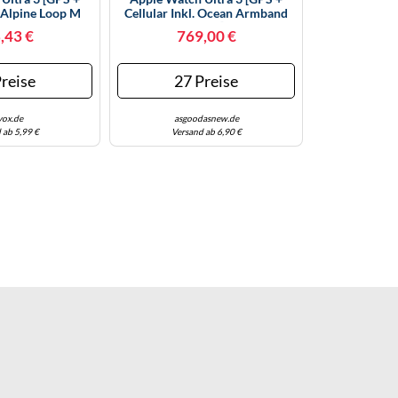
. Alpine Loop M
Cellular Inkl. Ocean Armband
mm Titangehäuse
Maritimblau] 49mm
,43 €
769,00 €
stand: Neu |
Titangehäuse Natur | Zustand:
zbesteuert
Neu | Differenzbesteuert
reise
27 Preise
yox.de
asgoodasnew.de
 ab 5,99 €
Versand ab 6,90 €