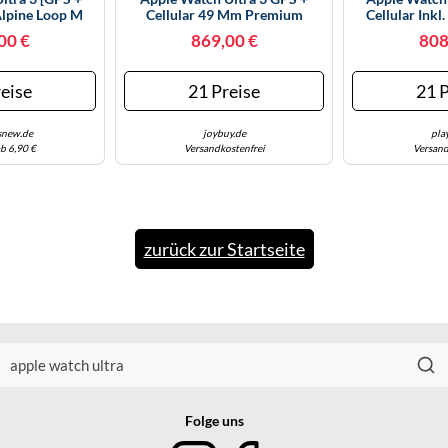
 Alpine Loop M
Cellular 49 Mm Premium
Cellular Inkl
 Titangehäuse
Smartwatch Für Lauftraining
Hellblau] 49
00 €
869,00 €
808
stand: Neu |
Und Kombinationssport Mit
Natur | Zu
besteuert
Robustem Titangehäuse In
Differen
Schwarz Und Milanaise
eise
21 Preise
21 P
Armband In Schwarz (Medium)
snew.de
joybuy.de
pla
b 6,90 €
Versandkostenfrei
Versand
zurück zur Startseite
Folge uns