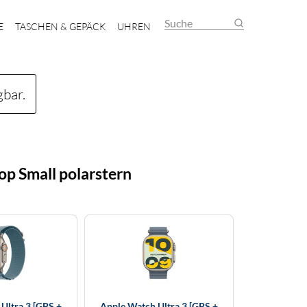
Suche
E
TASCHEN & GEPÄCK
UHREN
gbar.
op Small polarstern
Ultra 3 [GPS +
Apple Watch Ultra 3 [GPS +