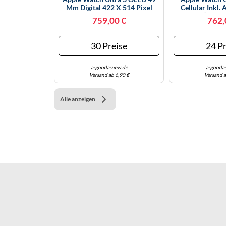
Mm Digital 422 X 514 Pixel
Cellular Inkl.
Touchscreen 5G Schwarz
Schwarz] 49mm
759,00 €
762,
WLAN GPS
Schwarz | Zu
Differenz
30 Preise
24 Pr
asgoodasnew.de
asgooda
Versand ab 6,90 €
Versand a
Alle anzeigen