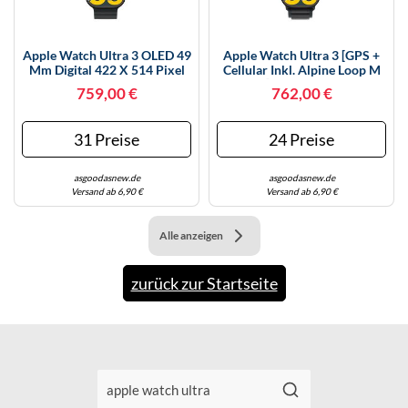
KINDERSCHUHE
STRANDTASCHEN
LAUFSCHUHE
TASCHEN-ZUBEHÖR
Apple Watch Ultra 3 OLED 49
Apple Watch Ultra 3 [GPS +
Mm Digital 422 X 514 Pixel
Cellular Inkl. Alpine Loop M
Touchscreen 5G Schwarz
Schwarz] 49mm Titangehäuse
OUTDOOR-SCHUHE
759,00 €
762,00 €
WLAN GPS
Schwarz | Zustand: Neu |
Differenzbesteuert
PANTOLETTEN
31 Preise
24 Preise
PUMPS
asgoodasnew.de
asgoodasnew.de
Versand ab 6,90 €
Versand ab 6,90 €
SANDALEN
SCHUHZUBEHÖR
Alle anzeigen
SNEAKERS
zurück zur Startseite
STIEFEL
STIEFELETTEN
TREKKINGSANDALEN