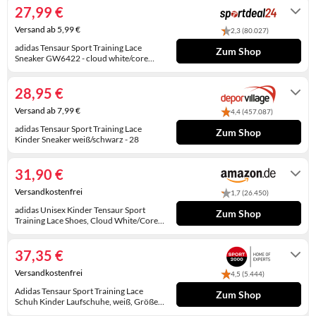
27,99 €
KINDERSCHUHE
STRANDTASCHEN
Versand ab 5,99 €
2,3 (80.027)
LAUFSCHUHE
TASCHEN-ZUBEHÖR
adidas Tensaur Sport Training Lace
Zum Shop
Sneaker GW6422 - cloud white/core
OUTDOOR-SCHUHE
black/core black 28
1 - 3 Werktage
28,95 €
PANTOLETTEN
Versand ab 7,99 €
4,4 (457.087)
PUMPS
adidas Tensaur Sport Training Lace
Zum Shop
Kinder Sneaker weiß/schwarz - 28
1-3 Werktage
SANDALEN
31,90 €
SCHUHZUBEHÖR
Versandkostenfrei
1,7 (26.450)
SNEAKERS
adidas Unisex Kinder Tensaur Sport
Zum Shop
Training Lace Shoes, Cloud White/Core
Black/Core Black, 28 EU
Auf Lager. Express-Versand mit Amazon
STIEFEL
Prime möglich.
37,35 €
STIEFELETTEN
Versandkostenfrei
4,5 (5.444)
Adidas Tensaur Sport Training Lace
Zum Shop
TREKKINGSANDALEN
Schuh Kinder Laufschuhe, weiß, Größe
28 28
2-4 Werktage