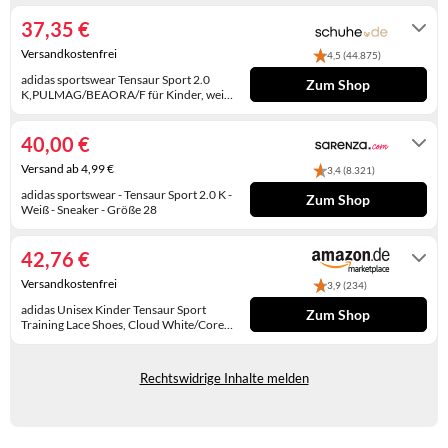
WINTERSCHUHE
37,35 €
Versandkostenfrei
4,5 (44.875)
adidas sportswear Tensaur Sport 2.0
Zum Shop
K,PULMAG/BEAORA/F für Kinder, weiß,
Größe 28 EU / 10 Kids UK
2-4 Werktage
40,00 €
Versand ab 4,99 €
3,4 (8.321)
adidas sportswear - Tensaur Sport 2.0 K -
Zum Shop
Weiß - Sneaker - Größe 28
48-72h
42,76 €
Versandkostenfrei
3,9 (234)
adidas Unisex Kinder Tensaur Sport
Zum Shop
Training Lace Shoes, Cloud White/Core
Black/Core Black, 28 EU
Auf Lager
Rechtswidrige Inhalte melden