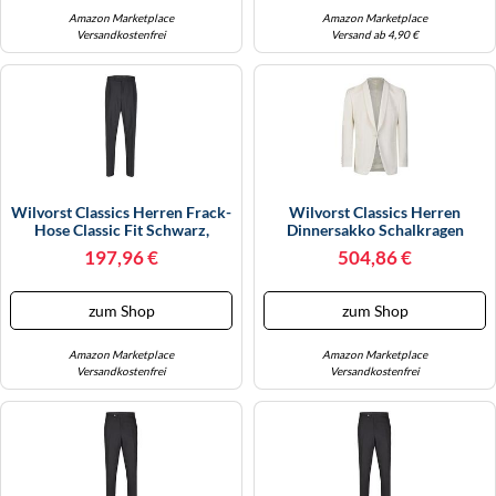
Amazon Marketplace
Amazon Marketplace
Versandkostenfrei
Versand ab 4,90 €
Wilvorst Classics Herren Frack-
Wilvorst Classics Herren
Hose Classic Fit Schwarz,
Dinnersakko Schalkragen
Bekleidungsgröße: 26
Cremeweiß, Bekleidungsgröße:
197,96 €
504,86 €
30
zum Shop
zum Shop
Amazon Marketplace
Amazon Marketplace
Versandkostenfrei
Versandkostenfrei