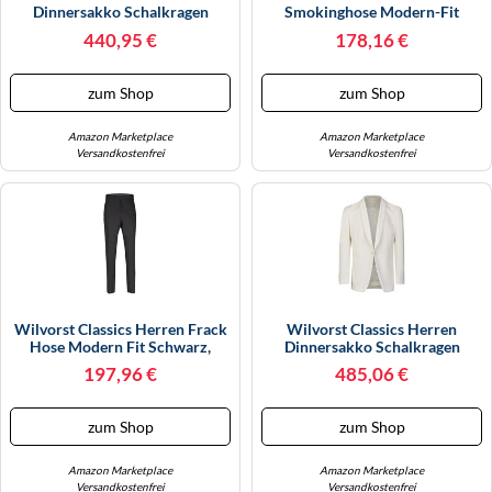
Dinnersakko Schalkragen
Smokinghose Modern-Fit
Cremeweiß, Bekleidungsgröße:
Schwarz 56
440,95 €
178,16 €
56
zum Shop
zum Shop
Amazon Marketplace
Amazon Marketplace
Versandkostenfrei
Versandkostenfrei
Wilvorst Classics Herren Frack
Wilvorst Classics Herren
Hose Modern Fit Schwarz,
Dinnersakko Schalkragen
Bekleidungsgröße: 46
Cremeweiß, Bekleidungsgröße:
197,96 €
485,06 €
28
zum Shop
zum Shop
Amazon Marketplace
Amazon Marketplace
Versandkostenfrei
Versandkostenfrei