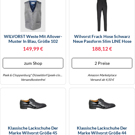
KINDERSCHUHE
STRANDTASCHEN
LAUFSCHUHE
TASCHEN-ZUBEHÖR
OUTDOOR-SCHUHE
WILVORST Weste Mit Allover-
Wilvorst Frack Hose Schwarz
Muster In Blau, Größe 102
Neue Passform Slim LINE Hose
PANTOLETTEN
Mit Seidengalon Ohne
149,99 €
188,12 €
Bundfalte Größe 52
PUMPS
zum Shop
2 Preise
SANDALEN
Peek & Cloppenburg* Düsseldorf (peek-cloppenburg.de)
Amazon Marketplace
SCHUHZUBEHÖR
Versandkostenfrei
Versand ab 4,50 €
SNEAKERS
STIEFEL
STIEFELETTEN
TREKKINGSANDALEN
Klassische Lackschuhe Der
Klassische Lackschuhe Der
Marke Wilvorst Größe 45
Marke Wilvorst Größe 44