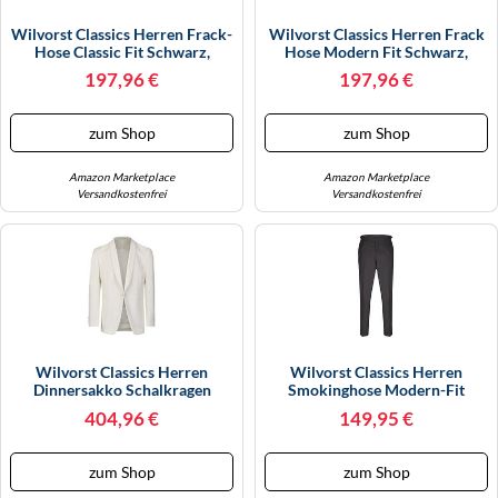
Wilvorst Classics Herren Frack-
Wilvorst Classics Herren Frack
Hose Classic Fit Schwarz,
Hose Modern Fit Schwarz,
Bekleidungsgröße: 25
Bekleidungsgröße: 48
197,96 €
197,96 €
zum Shop
zum Shop
Amazon Marketplace
Amazon Marketplace
Versandkostenfrei
Versandkostenfrei
Wilvorst Classics Herren
Wilvorst Classics Herren
Dinnersakko Schalkragen
Smokinghose Modern-Fit
Cremeweiß, Bekleidungsgröße:
Schwarz 27
404,96 €
149,95 €
27
zum Shop
zum Shop