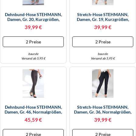
Dehnbund-Hose STEHMANN,
Stretch-Hose STEHMANN,
Damen, Gr. 20, Kurzgrößen,
Damen, Gr. 19, Kurzgrößen,
Grau (taupe), 72% Viskose, 25%
Grau, 72% Viskose, 25%
39,99 €
39,99 €
Polyamid, 3% Elasthan,
Polyamid, 3% Elasthan,
Unifarben, Lang, Hosen
Unifarben, Lang, Hosen,
(358249-20) Taupe
Topseller (471202-19) Grau
2 Preise
2 Preise
baur.de
baur.de
Versand ab 5,95 €
Versand ab 5,95 €
Dehnbund-Hose STEHMANN,
Stretch-Hose STEHMANN,
Damen, Gr. 46, Normalgrößen,
Damen, Gr. 36, Normalgrößen,
Grau (grafit), 72% Viskose, 25%
Schwarz, 72% Viskose, 25%
45,59 €
39,99 €
Polyamid, 3% Elasthan,
Polyamid, 3% Elasthan,
Unifarben, Lang, Hosen,
Unifarben, Lang, Hosen,
Topseller (606222-46) Grafit
Topseller (339168-36) Schwarz
2 Preise
2 Preise