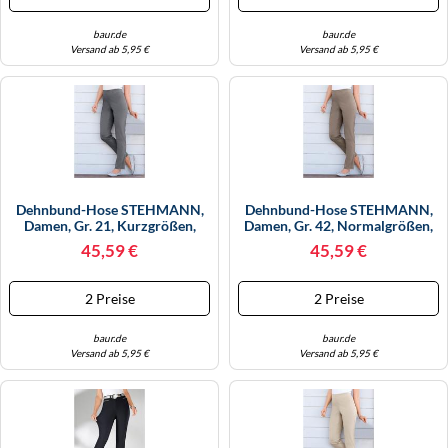
baur.de
baur.de
Versand ab 5,95 €
Versand ab 5,95 €
Dehnbund-Hose STEHMANN,
Dehnbund-Hose STEHMANN,
Damen, Gr. 21, Kurzgrößen,
Damen, Gr. 42, Normalgrößen,
Grau (grafit), 72% Viskose, 25%
Grau (taupe), 72% Viskose, 25%
45,59 €
45,59 €
Polyamid, 3% Elasthan,
Polyamid, 3% Elasthan,
Unifarben, Lang, Hosen,
Unifarben, Lang, Hosen,
Topseller (593895-21) Grafit
Topseller (724933-42) Taupe
2 Preise
2 Preise
baur.de
baur.de
Versand ab 5,95 €
Versand ab 5,95 €