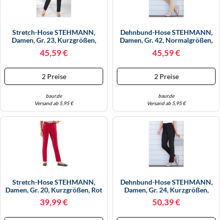
Stretch-Hose STEHMANN,
Dehnbund-Hose STEHMANN,
Damen, Gr. 23, Kurzgrößen,
Damen, Gr. 42, Normalgrößen,
Schwarz, 72% Viskose, 25%
Beige (sand), 72% Viskose, 25%
45,59 €
45,59 €
Polyamid, 3% Elasthan,
Polyamid, 3% Elasthan,
Unifarben, Lang, Hosen,
Unifarben, Lang, Hosen,
Topseller (245251-23) Schwarz
Topseller (327501-42) Sand
2 Preise
2 Preise
baur.de
baur.de
Versand ab 5,95 €
Versand ab 5,95 €
Stretch-Hose STEHMANN,
Dehnbund-Hose STEHMANN,
Damen, Gr. 20, Kurzgrößen, Rot
Damen, Gr. 24, Kurzgrößen,
(kirschrot), 72% Viskose, 25%
Schwarz, 72% Viskose, 25%
39,99 €
50,39 €
Polyamid, 3% Elasthan,
Polyamid, 3% Elasthan,
Unifarben, Lang, Hosen,
Unifarben, Lang, Hosen,