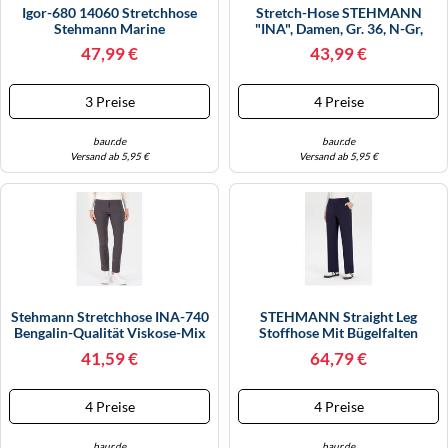
Igor-680 14060 Stretchhose
Stretch-Hose STEHMANN
Stehmann Marine
"INA", Damen, Gr. 36, N-Gr,
4Y539/70X48
Vetiver, Web, Obermaterial:
47,99 €
43,99 €
72% Viskose, 25% Polyamid, 3%
Elasthan, Figurbetont
Knöchellang, Hosen, Mit Stretch
3 Preise
4 Preise
(91342420-36) Vetiver
baur.de
baur.de
Versand ab 5,95 €
Versand ab 5,95 €
Stehmann Stretchhose INA-740
STEHMANN Straight Leg
Bengalin-Qualität Viskose-Mix
Stoffhose Mit Bügelfalten
Knöchellang Gr. 44 Grau
Modell 'Fenja' In Marine, Größe
41,59 €
64,79 €
36
4 Preise
4 Preise
baur.de
baur.de