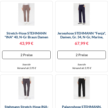
Stretch-Hose STEHMANN
Jerseyhose STEHMANN "Fenja",
"INA" 40, N-Gr Braun Damen
Damen, Gr. 34, N-Gr, Marine,
Hosen In Femininer Silhouette
Jersey, Obermaterial: 68%
43,99 €
67,99 €
40, N-Gr Lehm
Viskose, 27% Polyamid, 5%
Elasthan, Unifarben, Straight Fit
Normal, Hosen Jerseyhose, Im
2 Preise
2 Preise
Straight Fit, Mit Bügelfalt
baur.de
baur.de
Versand ab 5,95 €
Versand ab 5,95 €
Stehmann Stretch-Hose INA-
Palazzohose STEHMANN,