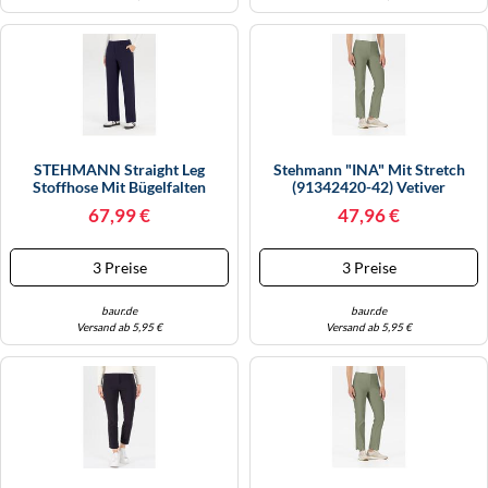
STEHMANN Straight Leg
Stehmann "INA" Mit Stretch
Stoffhose Mit Bügelfalten
(91342420-42) Vetiver
Modell 'Fenja' In Marine, Größe
67,99 €
47,96 €
44
3 Preise
3 Preise
baur.de
baur.de
Versand ab 5,95 €
Versand ab 5,95 €