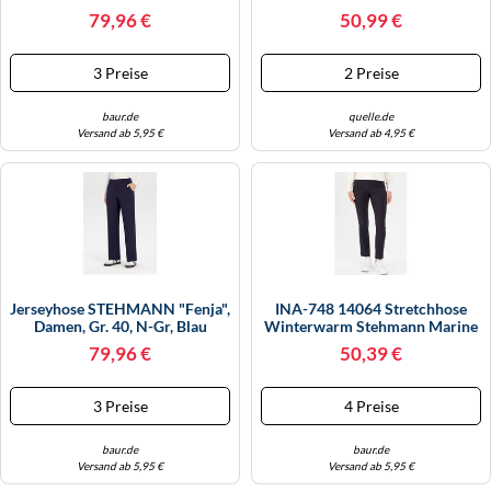
(marine), Jersey, Obermaterial:
(schwarz, 900), Obermaterial:
WINTERSCHUHE
79,96 €
50,99 €
68% Viskose, 27% Polyamid, 5%
95% Polyester, 5% Elasthan,
Elasthan, Unifarben, Casual,
Unifarben, Casual, Regular Fit
Straight Fit Normal, Hosen, Im
Knöchellang, Hosen, Mit
3 Preise
2 Preise
Straight Fit, Mit Bügel
Taschen (42996734-36)
Schwarz, 900
baur.de
quelle.de
Versand ab 5,95 €
Versand ab 4,95 €
Jerseyhose STEHMANN "Fenja",
INA-748 14064 Stretchhose
Damen, Gr. 40, N-Gr, Blau
Winterwarm Stehmann Marine
(marine), Jersey, Obermaterial:
4X800/90X42
79,96 €
50,39 €
68% Viskose, 27% Polyamid, 5%
Elasthan, Unifarben, Casual,
Straight Fit Normal, Hosen, Im
3 Preise
4 Preise
Straight Fit, Mit Bügel
baur.de
baur.de
Versand ab 5,95 €
Versand ab 5,95 €