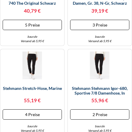
740 The Original Schwarz
Damen, Gr. 38, N-Gr, Schwarz
(schwarz, 900), Obermaterial:
40,79 €
39,19 €
95% Polyester, 5% Elasthan,
Unifarben, Regular Fit
Knöchellang, Hosen, Mit
5 Preise
3 Preise
Taschen (42996734-38)
Schwarz, 900
baur.de
baur.de
Versand ab 5,95 €
Versand ab 5,95 €
Stehmann Stretch-Hose, Marine
Stehmann Stehmann Igor-680,
Sportive 7/8 Damenhose, In
Vielen Weitere... 48 Schwarz
55,19 €
55,96 €
4 Preise
2 Preise
baur.de
baur.de
Versand ab 5,95 €
Versand ab 5,95 €