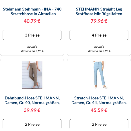
Stehmann Stehmann - INA - 740
STEHMANN Straight Leg
- Stretchhose In Aktuellen
Stoffhose Mit Bügelfalten
Farben 42 Grau
Modell 'Fenja' In Marine, Größe
40,79 €
79,96 €
38
3 Preise
4 Preise
baur.de
baur.de
Versand ab 5,95 €
Versand ab 5,95 €
Dehnbund-Hose STEHMANN,
Stretch-Hose STEHMANN,
Damen, Gr. 40, Normalgrößen,
Damen, Gr. 44, Normalgrößen,
Grau (taupe), 72% Viskose, 25%
Blau (bleu), 72% Viskose, 25%
39,99 €
45,59 €
Polyamid, 3% Elasthan,
Polyamid, 3% Elasthan,
Unifarben, Lang, Hosen,
Unifarben, Lang, Hosen
Topseller (724933-40) Taupe
(54490941-44) Bleu
2 Preise
2 Preise