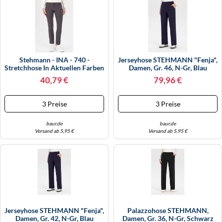
KINDERSCHUHE
STRANDTASCHEN
LAUFSCHUHE
TASCHEN-ZUBEHÖR
OUTDOOR-SCHUHE
Stehmann - INA - 740 -
Jerseyhose STEHMANN "Fenja",
Stretchhose In Aktuellen Farben
Damen, Gr. 46, N-Gr, Blau
PANTOLETTEN
(46, Graphit)
(marine), Jersey, Obermaterial:
40,79 €
79,96 €
68% Viskose, 27% Polyamid, 5%
PUMPS
Elasthan, Unifarben, Casual,
Straight Fit Normal, Hosen, Im
3 Preise
3 Preise
Straight Fit, Mit Bügel
SANDALEN
baur.de
baur.de
SCHUHZUBEHÖR
Versand ab 5,95 €
Versand ab 5,95 €
SNEAKERS
STIEFEL
STIEFELETTEN
TREKKINGSANDALEN
Jerseyhose STEHMANN "Fenja",
Palazzohose STEHMANN,
Damen, Gr. 42, N-Gr, Blau
Damen, Gr. 36, N-Gr, Schwarz