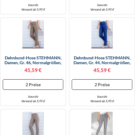
baur.de
baur.de
Versand ab 5,95 €
Versand ab 5,95 €
Dehnbund-Hose STEHMANN,
Dehnbund-Hose STEHMANN,
Damen, Gr. 46, Normalgrößen,
Damen, Gr. 44, Normalgrößen,
Grau (taupe), 72% Viskose, 25%
Blau (royalblau), 72% Viskose,
45,59 €
45,59 €
Polyamid, 3% Elasthan,
25% Polyamid, 3% Elasthan,
Unifarben, Lang, Hosen,
Unifarben, Lang, Hosen,
Topseller (724933-46) Taupe
Topseller (818389-44)
2 Preise
2 Preise
Royalblau
baur.de
baur.de
Versand ab 5,95 €
Versand ab 5,95 €