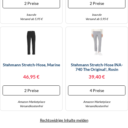
Topseller (656530-20) Kirschrot
Topseller (807100-24) Schwarz
2 Preise
2 Preise
baur.de
baur.de
Versand ab 5,95 €
Versand ab 5,95 €
Stehmann Stretch-Hose, Marine
Stehmann Stretch-Hose INA-
740 The Original!, Rosin
46,95 €
39,40 €
2 Preise
4 Preise
Amazon Marketplace
Amazon Marketplace
Versandkostenfrei
Versandkostenfrei
Rechtswidrige Inhalte melden