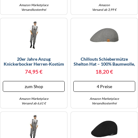
Amazon Marketplace
Amazon
Versandkostenfrei
Versand ab 3,99 €
20er Jahre Anzug
Chillouts Schiebermütze
Knickerbocker Herren-Kostüm
Shelton Hat – 100% Baumwolle,
Schwarz-Weiß Weste
Herren, Gr. S-M, Grau
74,95 €
18,20 €
Schiebermütze The Roaring
Twenties 20's, Größe:54
zum Shop
4 Preise
Amazon Marketplace
Amazon Marketplace
Versand ab 6,61 €
Versandkostenfrei