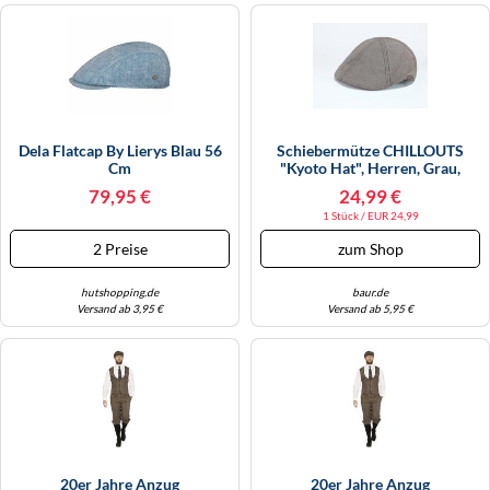
Dela Flatcap By Lierys Blau 56
Schiebermütze CHILLOUTS
Cm
"Kyoto Hat", Herren, Grau,
Materialmix, Meliert, Mützen,
79,95 €
24,99 €
Mit Modernem Karomuster &
1 Stück / EUR 24,99
Gummizug (93353716-0) Grau
2 Preise
zum Shop
hutshopping.de
baur.de
Versand ab 3,95 €
Versand ab 5,95 €
20er Jahre Anzug
20er Jahre Anzug