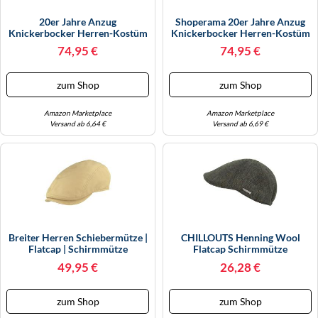
20er Jahre Anzug
Shoperama 20er Jahre Anzug
Knickerbocker Herren-Kostüm
Knickerbocker Herren-Kostüm
Braun-Beige Weste
Schwarz-Weiß Weste
74,95 €
74,95 €
Schiebermütze The Roaring
Schiebermütze The Roaring
Twenties 20's, Größe:56
Twenties 20's, Größe:64
zum Shop
zum Shop
Amazon Marketplace
Amazon Marketplace
Versand ab 6,64 €
Versand ab 6,69 €
Breiter Herren Schiebermütze |
CHILLOUTS Henning Wool
Flatcap | Schirmmütze
Flatcap Schirmmütze
Schiebermütze Herren - Mit
49,95 €
26,28 €
Schirm, Futter Herbst-Winter
Herbst Winter - L/XL (58-61
Cm) Grau
zum Shop
zum Shop