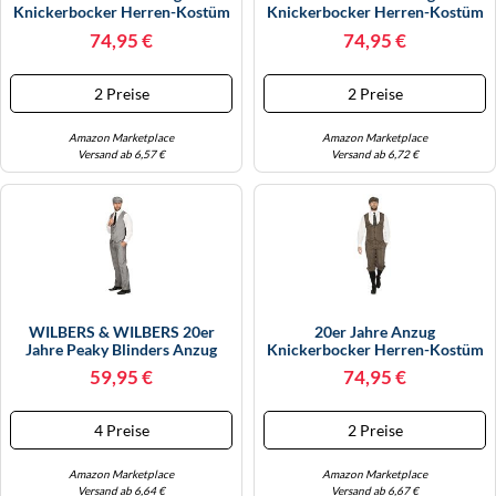
Knickerbocker Herren-Kostüm
Knickerbocker Herren-Kostüm
Braun-Beige Weste
Braun-Beige Weste
74,95 €
74,95 €
Schiebermütze The Roaring
Schiebermütze The Roaring
Twenties 20's, Größe:50
Twenties 20's, Größe:64
2 Preise
2 Preise
Amazon Marketplace
Amazon Marketplace
Versand ab 6,57 €
Versand ab 6,72 €
WILBERS & WILBERS 20er
20er Jahre Anzug
Jahre Peaky Blinders Anzug
Knickerbocker Herren-Kostüm
Schwarz-Weiß Lange Hose
Braun-Beige Weste
59,95 €
74,95 €
Weste Mütze Schiebermütze
Schiebermütze The Roaring
The Roaring Twenties 20's,
Twenties 20's, Größe:60
Größe:48
4 Preise
2 Preise
Amazon Marketplace
Amazon Marketplace
Versand ab 6,64 €
Versand ab 6,67 €