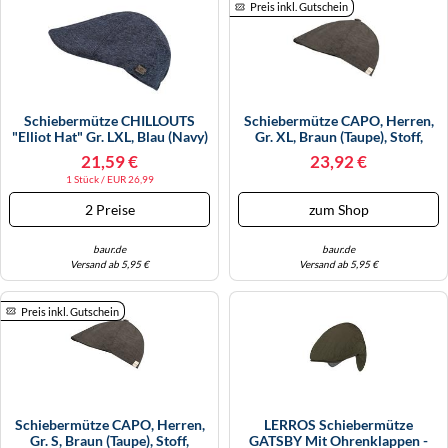
Preis inkl. Gutschein
KINDERSCHUHE
STRANDTASCHEN
LAUFSCHUHE
TASCHEN-ZUBEHÖR
OUTDOOR-SCHUHE
Schiebermütze CHILLOUTS
Schiebermütze CAPO, Herren,
"Elliot Hat" Gr. LXL, Blau (navy)
Gr. XL, Braun (taupe), Stoff,
PANTOLETTEN
Damen Mützen (56469333-LXL)
Leinen, Unifarben, Mützen, Aus
21,59 €
23,92 €
Navy
Naturfaser, Baumwollfutter,
PUMPS
1 Stück / EUR 26,99
Dezentes Markenemblem
(33996754-XL) Taupe
2 Preise
zum Shop
SANDALEN
baur.de
baur.de
SCHUHZUBEHÖR
Versand ab 5,95 €
Versand ab 5,95 €
SNEAKERS
Preis inkl. Gutschein
STIEFEL
STIEFELETTEN
TREKKINGSANDALEN
Schiebermütze CAPO, Herren,
LERROS Schiebermütze
Gr. S, Braun (taupe), Stoff,
GATSBY Mit Ohrenklappen -