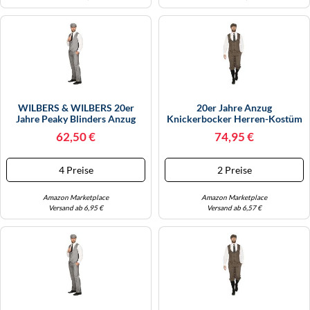
WILBERS & WILBERS 20er
20er Jahre Anzug
Jahre Peaky Blinders Anzug
Knickerbocker Herren-Kostüm
Schwarz-Weiß Lange Hose
Braun-Beige Weste
62,50 €
74,95 €
Weste Mütze Schiebermütze
Schiebermütze The Roaring
The Roaring Twenties 20's,
Twenties 20's, Größe:52
Größe:50
4 Preise
2 Preise
Amazon Marketplace
Amazon Marketplace
Versand ab 6,95 €
Versand ab 6,57 €