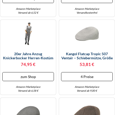
Amazon Marketplace
Amazon Marketplace
Versand ab 6,52 €
Versandkostenfrei
20er Jahre Anzug
Kangol Flatcap Tropic 507
Knickerbocker Herren-Kostüm
Ventair – Schiebermütze, Größe
Schwarz-Weiß Weste
S (54–55 Cm), Grau
74,95 €
53,81 €
Schiebermütze The Roaring
Twenties 20's, Größe:50
zum Shop
4 Preise
Amazon Marketplace
Amazon Marketplace
Versand ab 6,58 €
Versand ab 9,00 €