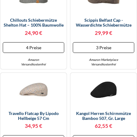
Chillouts Schiebermütze
Scippis Belfast Cap -
Shelton Hat – 100% Baumwolle
Wasserdichte Schiebermütze
Herren – L/XL, Grau
Für Damen & Herren | Leichte &
24,90 €
29,99 €
Elastische Flatcap Mit Hohem
Eleganter Look Für Alltag &
Freizeit
4 Preise
3 Preise
Amazon
Amazon Marketplace
Versandkostenfrei
Versandkostenfrei
Travello Flatcap By Lipodo
Kangol Herren Schirmmütze
Hellbeige 57 Cm
Bamboo 507, Gr. Large
(Herstellergröße: Large),
34,95 €
62,55 €
Schwarz