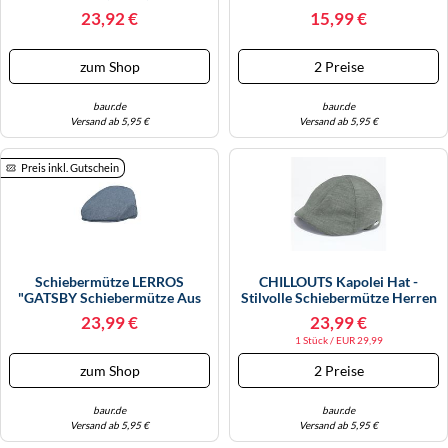
Leinen, Unifarben, Mützen, Aus
Chilled Olive S/M
WINTERSCHUHE
23,92 €
15,99 €
Naturfaser, Baumwollfutter,
Dezentes Markenemblem
(33996754-S) Taupe
zum Shop
2 Preise
baur.de
baur.de
Versand ab 5,95 €
Versand ab 5,95 €
Preis inkl. Gutschein
Schiebermütze LERROS
CHILLOUTS Kapolei Hat -
"GATSBY Schiebermütze Aus
Stilvolle Schiebermütze Herren
Baumwollmix", Herren, Gr. L/X,
Sommer, Leichte Flatcap,
23,99 €
23,99 €
Classic Navy, 80% Baumwolle,
Hochwertige Schiebermütze
1 Stück / EUR 29,99
20% Leinen, Mützen (35161308-
Herren, Perfekte Passform,
XL) Classic Navy
Grau, S-M
zum Shop
2 Preise
baur.de
baur.de
Versand ab 5,95 €
Versand ab 5,95 €