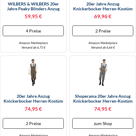
WILBERS & WILBERS 20er
20er Jahre Anzug
Jahre Peaky Blinders Anzug
Knickerbocker Herren-Kostüm
Schwarz-Weiß Lange Hose
Braun-Beige Weste
59,95 €
69,96 €
Weste Mütze Schiebermütze
Schiebermütze The Roaring
The Roaring Twenties 20's,
Twenties 20's, Größe:58
Größe:54
4 Preise
2 Preise
Amazon Marketplace
Amazon Marketplace
Versand ab 6,71 €
Versand ab 6,66 €
20er Jahre Anzug
Shoperama 20er Jahre Anzug
Knickerbocker Herren-Kostüm
Knickerbocker Herren-Kostüm
Braun-Beige Weste
Schwarz-Weiß Weste
74,95 €
74,95 €
Schiebermütze The Roaring
Schiebermütze The Roaring
Twenties 20's, Größe:54
Twenties 20's, Größe:46
2 Preise
zum Shop
Amazon Marketplace
Amazon Marketplace