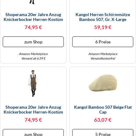
Shoperama 20er Jahre Anzug
Kangol Herren Schirmmütze
Knickerbocker Herren-Kostüm
Bamboo 507, Gr. X-Large
Schwarz-Weiß Weste
(Herstellergröße: X-Large),
74,95 €
59,19 €
Schiebermütze The Roaring
Schwarz
Twenties 20's, Größe:52
zum Shop
6 Preise
Amazon Marketplace
Amazon Marketplace
Versand ab 6,59 €
Versandkostenfrei
Shoperama 20er Jahre Anzug
Kangol Bamboo 507 Beige Flat
Knickerbocker Herren-Kostüm
Cap
Braun-Beige Weste
74,95 €
63,07 €
Schiebermütze The Roaring
Twenties 20's, Größe:46
zum Shop
5 Preise