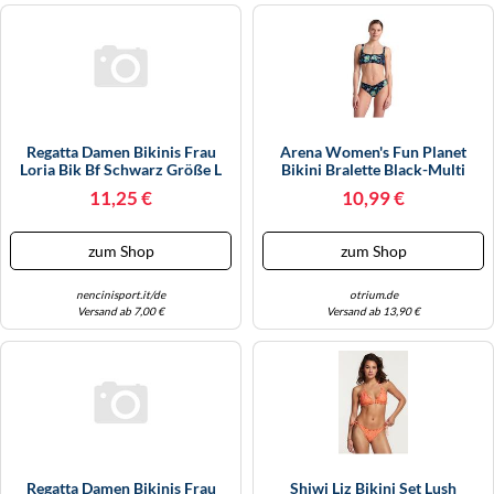
Regatta Damen Bikinis Frau
Arena Women's Fun Planet
Loria Bik Bf Schwarz Größe L
Bikini Bralette Black-Multi
Größe: XS | Bikinis Outlet |
11,25 €
10,99 €
Damen | Schwarz
zum Shop
zum Shop
nencinisport.it/de
otrium.de
Versand ab 7,00 €
Versand ab 13,90 €
Regatta Damen Bikinis Frau
Shiwi Liz Bikini Set Lush