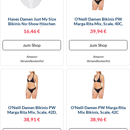
Hanes Damen Just My Size
O'Neill Damen Bikinis PW
Bikinis No-Show Höschen
Marga Rita Mix, Scale, 40C,
Baumwolle Stretch Übergröße
0A8302
16,46 €
39,94 €
5er-Pack Unterwäsche Im
Bikini-Stil,
Weiß/Grau/Blau/Rosa/Schwarz,
zum Shop
zum Shop
9
Amazon
Amazon
Versandkostenfrei
Versandkostenfrei
O'Neill Damen Bikinis PW
O'Neill Damen PW Marga Rita
Marga Rita Mix, Scale, 42D,
Mix Bikinis, Scale, 42C
0A8302
38,91 €
38,96 €