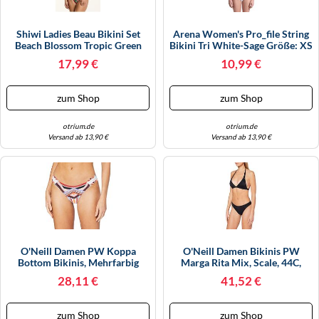
Shiwi Ladies Beau Bikini Set
Arena Women's Pro_file String
Beach Blossom Tropic Green
Bikini Tri White-Sage Größe: XS
Blossom Größe: 36 | Bikinis
| Bikinis Outlet | Damen | Weiß
17,99 €
10,99 €
Outlet | Damen | Grün
zum Shop
zum Shop
otrium.de
otrium.de
Versand ab 13,90 €
Versand ab 13,90 €
O'Neill Damen PW Koppa
O'Neill Damen Bikinis PW
Bottom Bikinis, Mehrfarbig
Marga Rita Mix, Scale, 44C,
(White Aop W/ Red), 44
0A8302
28,11 €
41,52 €
zum Shop
zum Shop