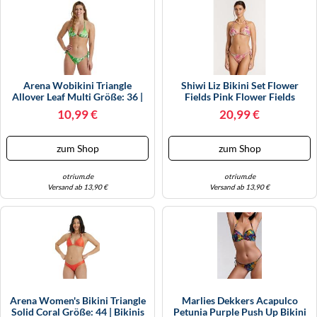
KINDERSCHUHE
STRANDTASCHEN
LAUFSCHUHE
TASCHEN-ZUBEHÖR
OUTDOOR-SCHUHE
Arena Wobikini Triangle
Shiwi Liz Bikini Set Flower
Allover Leaf Multi Größe: 36 |
Fields Pink Flower Fields
PANTOLETTEN
Bikinis Outlet | Damen
Größe: 44 | Bikinis Outlet |
10,99 €
20,99 €
Damen | Rosa
PUMPS
zum Shop
zum Shop
SANDALEN
otrium.de
otrium.de
SCHUHZUBEHÖR
Versand ab 13,90 €
Versand ab 13,90 €
SNEAKERS
STIEFEL
STIEFELETTEN
TREKKINGSANDALEN
Arena Women's Bikini Triangle
Marlies Dekkers Acapulco
Solid Coral Größe: 44 | Bikinis
Petunia Purple Push Up Bikini