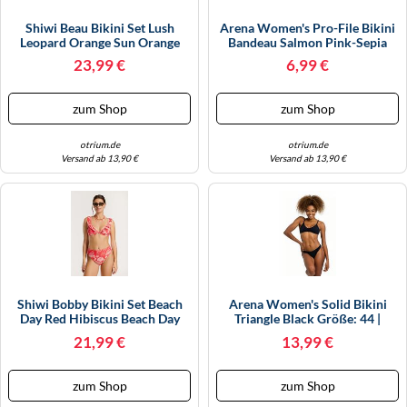
Shiwi Beau Bikini Set Lush
Arena Women's Pro-File Bikini
Leopard Orange Sun Orange
Bandeau Salmon Pink-Sepia
Sun Größe: 42 | Bikinis Outlet |
Größe: S | Bikinis Outlet |
23,99 €
6,99 €
Damen | Orange
Damen | Rot
zum Shop
zum Shop
otrium.de
otrium.de
Versand ab 13,90 €
Versand ab 13,90 €
Shiwi Bobby Bikini Set Beach
Arena Women's Solid Bikini
Day Red Hibiscus Beach Day
Triangle Black Größe: 44 |
Größe: 40 | Bikinis Outlet |
Bikinis Outlet | Damen |
21,99 €
13,99 €
Damen | Rot
Schwarz
zum Shop
zum Shop