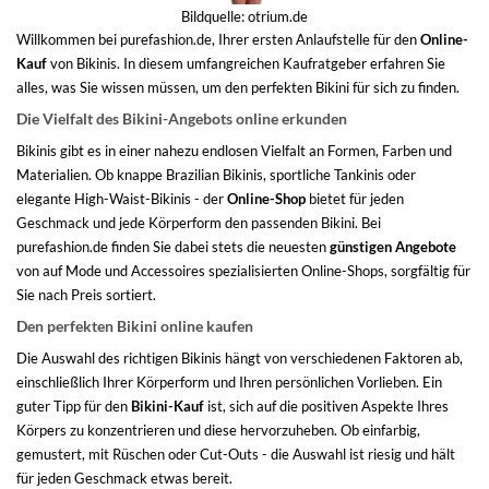
Bildquelle:
otrium.de
Willkommen bei purefashion.de, Ihrer ersten Anlaufstelle für den
Online-
Kauf
von Bikinis. In diesem umfangreichen Kaufratgeber erfahren Sie
alles, was Sie wissen müssen, um den perfekten Bikini für sich zu finden.
Die Vielfalt des Bikini-Angebots online erkunden
Bikinis gibt es in einer nahezu endlosen Vielfalt an Formen, Farben und
Materialien. Ob knappe Brazilian Bikinis, sportliche Tankinis oder
elegante High-Waist-Bikinis - der
Online-Shop
bietet für jeden
Geschmack und jede Körperform den passenden Bikini. Bei
purefashion.de finden Sie dabei stets die neuesten
günstigen Angebote
von auf Mode und Accessoires spezialisierten Online-Shops, sorgfältig für
Sie nach Preis sortiert.
Den perfekten Bikini online kaufen
Die Auswahl des richtigen Bikinis hängt von verschiedenen Faktoren ab,
einschließlich Ihrer Körperform und Ihren persönlichen Vorlieben. Ein
guter Tipp für den
Bikini-Kauf
ist, sich auf die positiven Aspekte Ihres
Körpers zu konzentrieren und diese hervorzuheben. Ob einfarbig,
gemustert, mit Rüschen oder Cut-Outs - die Auswahl ist riesig und hält
für jeden Geschmack etwas bereit.