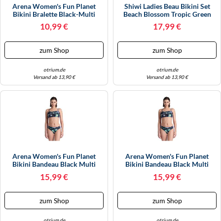
Arena Women's Fun Planet
Shiwi Ladies Beau Bikini Set
Bikini Bralette Black-Multi
Beach Blossom Tropic Green
Größe: S | Bikinis Outlet |
Blossom Größe: 34 | Bikinis
10,99 €
17,99 €
Damen | Schwarz
Outlet | Damen | Grün
zum Shop
zum Shop
otrium.de
otrium.de
Versand ab 13,90 €
Versand ab 13,90 €
Arena Women's Fun Planet
Arena Women's Fun Planet
Bikini Bandeau Black Multi
Bikini Bandeau Black Multi
Größe: XS | Bikinis Outlet |
Größe: S | Bikinis Outlet |
15,99 €
15,99 €
Damen | Schwarz
Damen | Schwarz
zum Shop
zum Shop
otrium.de
otrium.de