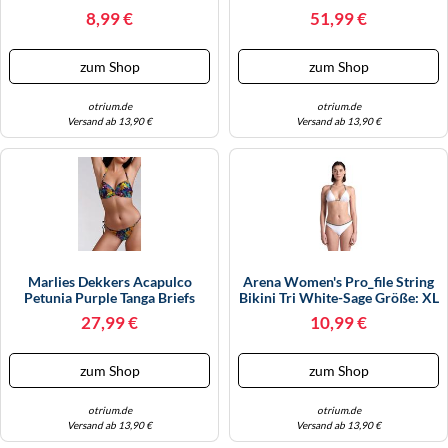
Outlet | Damen | Orange
Top Größe: 80D | Bikinis Outlet
WINTERSCHUHE
8,99 €
51,99 €
| Damen | Violett
zum Shop
zum Shop
otrium.de
otrium.de
Versand ab 13,90 €
Versand ab 13,90 €
Marlies Dekkers Acapulco
Arena Women's Pro_file String
Petunia Purple Tanga Briefs
Bikini Tri White-Sage Größe: XL
Größe: M | Bikinis Outlet |
| Bikinis Outlet | Damen | Weiß
27,99 €
10,99 €
Damen | Violett
zum Shop
zum Shop
otrium.de
otrium.de
Versand ab 13,90 €
Versand ab 13,90 €