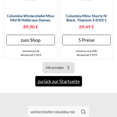
KINDERSCHUHE
STRANDTASCHEN
LAUFSCHUHE
TASCHEN-ZUBEHÖR
Columbia Winterstiefel Minx
Columbia Minx Shorty IV
Mid III Hellbraun Damen,
Black, Titanium Ii (010) 5
Größe Euro (US) 39,5 (8,5)
OUTDOOR-SCHUHE
89,90 €
69,49 €
PANTOLETTEN
zum Shop
5 Preise
PUMPS
tennistown.de
snowinn.com (DE)
Versand ab 5,50 €
Versand ab 5,99 €
SANDALEN
SCHUHZUBEHÖR
Alle anzeigen
SNEAKERS
zurück zur Startseite
STIEFEL
STIEFELETTEN
TREKKINGSANDALEN