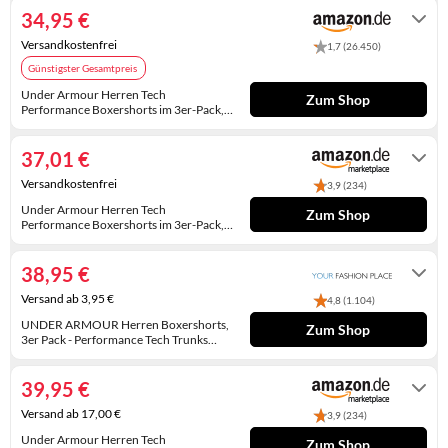
34,95 €
KINDERSCHUHE
STRANDTASCHEN
Versandkostenfrei
1,7 (26.450)
LAUFSCHUHE
TASCHEN-ZUBEHÖR
Günstigster Gesamtpreis
Under Armour Herren Tech
OUTDOOR-SCHUHE
Zum Shop
Performance Boxershorts im 3er-Pack, 8
cm Beinlänge - atmungsaktiv,
Auf Lager. Express-Versand mit Amazon
PANTOLETTEN
feuchtigkeitsableitend, weiches
Prime möglich.
Tragegefühl, ganztägiger Komfort,
37,01 €
Schwarz, XL
PUMPS
Versandkostenfrei
3,9 (234)
Under Armour Herren Tech
Zum Shop
SANDALEN
Performance Boxershorts im 3er-Pack, 8
cm Beinlänge - atmungsaktiv,
Auf Lager
feuchtigkeitsableitend, weiches
SCHUHZUBEHÖR
Tragegefühl, ganztägiger Komfort,
38,95 €
Schwarz, XL
SNEAKERS
Versand ab 3,95 €
4,8 (1.104)
UNDER ARMOUR Herren Boxershorts,
Zum Shop
STIEFEL
3er Pack - Performance Tech Trunks
Solid 3 in, Stretch, einfarbig XL Schwarz
1-3 Werktage
STIEFELETTEN
39,95 €
Versand ab 17,00 €
TREKKINGSANDALEN
3,9 (234)
Under Armour Herren Tech
Zum Shop