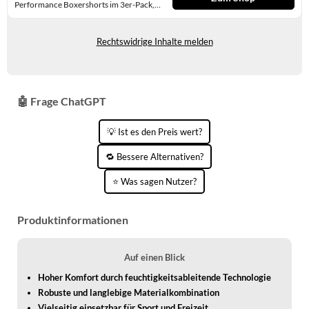
Performance Boxershorts im 3er-Pack, 8
WINTERSCHUHE
cm Beinlänge - atmungsaktiv,
Auf Lager
feuchtigkeitsableitend, weiches
Tragegefühl, ganztägiger Komfort,
Rechtswidrige Inhalte melden
Schwarz, XL
🤖 Frage ChatGPT
💡 Ist es den Preis wert?
🔁 Bessere Alternativen?
⭐ Was sagen Nutzer?
Produktinformationen
Auf einen Blick
Hoher Komfort durch feuchtigkeitsableitende Technologie
Robuste und langlebige Materialkombination
Vielseitig einsetzbar für Sport und Freizeit