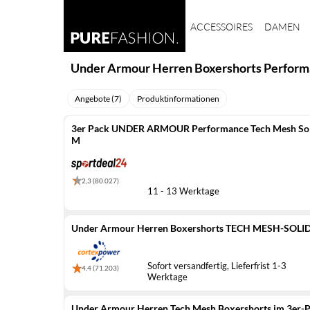
ACCESSOIRES
DAMEN
Under Armour Herren Boxershorts Perform
Angebote (7)
Produktinformationen
3er Pack UNDER ARMOUR Performance Tech Mesh Solid
M
2,3 (80.027)
11 - 13 Werktage
Under Armour Herren Boxershorts TECH MESH-SOLID
Sofort versandfertig, Lieferfrist 1-3
4,4 (71.203)
Werktage
Under Armour Herren Tech Mesh Boxershorts im 3er-Pa