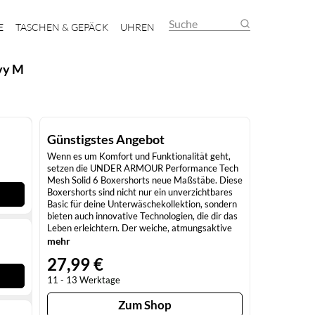
Suche
E
TASCHEN & GEPÄCK
UHREN
vy M
Günstigstes Angebot
Wenn es um Komfort und Funktionalität geht,
setzen die UNDER ARMOUR Performance Tech
Mesh Solid 6 Boxershorts neue Maßstäbe. Diese
Boxershorts sind nicht nur ein unverzichtbares
Basic für deine Unterwäschekollektion, sondern
bieten auch innovative Technologien, die dir das
Leben erleichtern. Der weiche, atmungsaktive
Stoff und der durchdachte Schnitt sorgen dafür,
mehr
dass du dich den ganzen Tag über wohlfühlst -
27,99 €
egal, ob beim Sport oder in der Freizeit.
Atmungsaktives Mesh-Material Die
11 - 13 Werktage
Boxershorts bestehen aus einem unglaublich
weichen, atmungsaktiven Mesh-Material, das
Zum Shop
für hervorragende Belüftung sorgt. So bleibst du