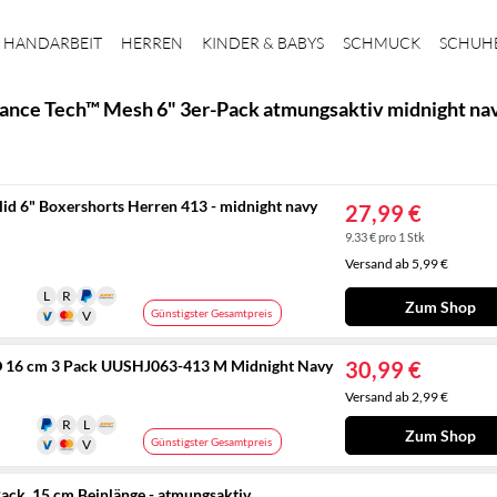
HANDARBEIT
HERREN
KINDER & BABYS
SCHMUCK
SCHUH
ance Tech™ Mesh 6" 3er-Pack atmungsaktiv midnight na
 6" Boxershorts Herren 413 - midnight navy
27,99 €
9.33 € pro 1 Stk
Versand ab 5,99 €
Zum Shop
Günstigster Gesamtpreis
 16 cm 3 Pack UUSHJ063-413 M Midnight Navy
30,99 €
Versand ab 2,99 €
Zum Shop
Günstigster Gesamtpreis
ck, 15 cm Beinlänge - atmungsaktiv,