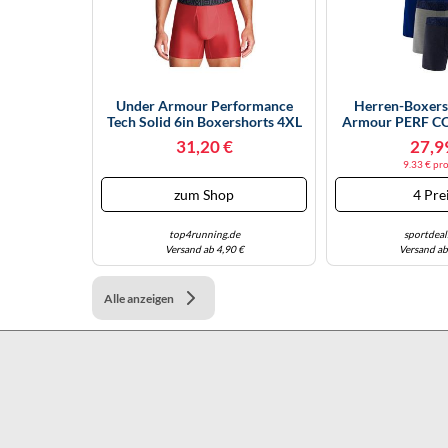
Under Armour Performance
Herren-Boxers
Tech Solid 6in Boxershorts 4XL
Armour PERF CO
Rot
PACK) Blau 138
31,20 €
27,9
9.33 € pro
zum Shop
4 Pre
top4running.de
sportdeal
Versand ab 4,90 €
Versand ab
Alle anzeigen