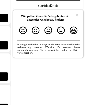
auch bei intensiven Aktivitäten angenehm kühl
sportdeal24.de
und trocken. 4-Wege-Stretch für maximale
Bewegungsfreiheit Dank des 4-Wege-
Stretchstoffes profitierst du von
Wie gut hat ihnen die Seite geholfen ein
uneingeschränkter Bewegungsfreiheit in alle
passendes Angebot zu finden?
Richtungen. Ob beim Workout oder im Alltag,
diese Boxershorts passen sich perfekt deinem
Körper an und unterstützen jede deiner
Bewegungen. Erstklassiger Komfort ohne
Ablenkung D
Ihre Angaben bleiben anonym und dienen ausschließlich der
Verbesserung unserer Website. Es werden keine
personenbezogenen Daten gespeichert oder an Dritte
weitergegeben.