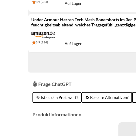
3,9 (234)
Auf Lager
Under Armour Herren Tech Mesh Boxershorts im 3er-Pa
feuchtigkeitsableitend, weiches Tragegefühl, ganztägig
3,9 (234)
Auf Lager
🤖 Frage ChatGPT
💡 Ist es den Preis wert?
🔁 Bessere Alternativen?
Produktinformationen