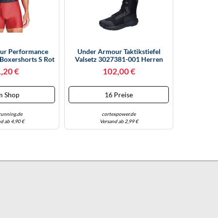
ur Performance
Under Armour Taktikstiefel
 Boxershorts S Rot
Valsetz 3027381-001 Herren
Strapazierfähig Schwarz/Jet
,20 €
102,00 €
Gray Größe 45
m Shop
16 Preise
unning.de
cortexpower.de
d ab 4,90 €
Versand ab 2,99 €