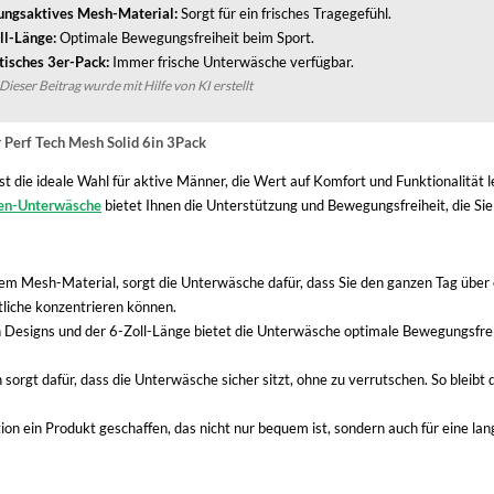
ngsaktives Mesh-Material:
Sorgt für ein frisches Tragegefühl.
ll-Länge:
Optimale Bewegungsfreiheit beim Sport.
tisches 3er-Pack:
Immer frische Unterwäsche verfügbar.
Dieser Beitrag wurde mit Hilfe von KI erstellt
 Perf Tech Mesh Solid 6in 3Pack
 die ideale Wahl für aktive Männer, die Wert auf Komfort und Funktionalität le
en-Unterwäsche
bietet Ihnen die Unterstützung und Bewegungsfreiheit, die Sie
m Mesh-Material, sorgt die Unterwäsche dafür, dass Sie den ganzen Tag über ei
tliche konzentrieren können.
 Designs und der 6-Zoll-Länge bietet die Unterwäsche optimale Bewegungsfreihe
 sorgt dafür, dass die Unterwäsche sicher sitzt, ohne zu verrutschen. So blei
on ein Produkt geschaffen, das nicht nur bequem ist, sondern auch für eine lan