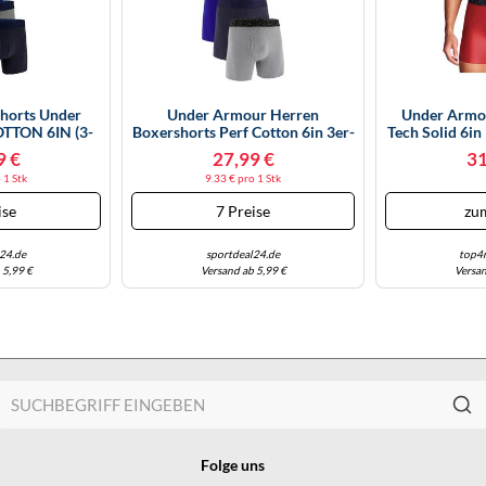
horts Under
Under Armour Herren
Under Armo
TTON 6IN (3-
Boxershorts Perf Cotton 6in 3er-
Tech Solid 6in
3889-410 - XS
Pack Navy XL
9 €
27,99 €
31
 1 Stk
9.33 € pro 1 Stk
ise
7 Preise
zu
24.de
sportdeal24.de
top4r
 5,99 €
Versand ab 5,99 €
Versan
Folge uns