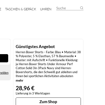
Suche
E
TASCHEN & GEPÄCK
UHREN
Günstigstes Angebot
Herren Boxer Shorts - Farbe: Blau • Material: 38
% Polyester, 5 % Elasthan, 57 % Baumwolle •
Muster: mit Aufschrift • Funktionelle Kleidung:
ja Herren Boxer Shorts Under Armour Perf
Cotton Solid 3in 3Pack Navy sind Herren-
Boxershorts, die den Schweiß gut ableiten und
melden
Ihnen bei sportlichen Aktivitäten absoluten
Komfort bieten. Material: 38 % Polyester, 5 %
mehr
Elasthan, 57 % Baumwolle Shortsfarbe: Blau
28,96 €
Lieferung in 3 Werktagen
Zum Shop