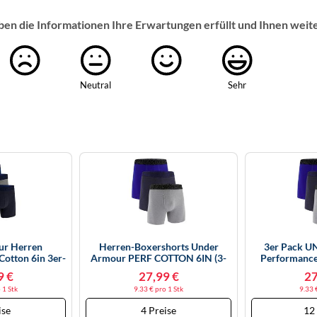
ben die Informationen Ihre Erwartungen erfüllt und Ihnen weit
Neutral
Sehr
ur Herren
Herren-Boxershorts Under
3er Pack 
Cotton 6in 3er-
Armour PERF COTTON 6IN (3-
Performance 
vy XL
PACK) Blau 1383889-410 - XS
Boxershort
9 €
27,99 €
27
Midnig
 1 Stk
9.33 € pro 1 Stk
9.33 
ise
4 Preise
12