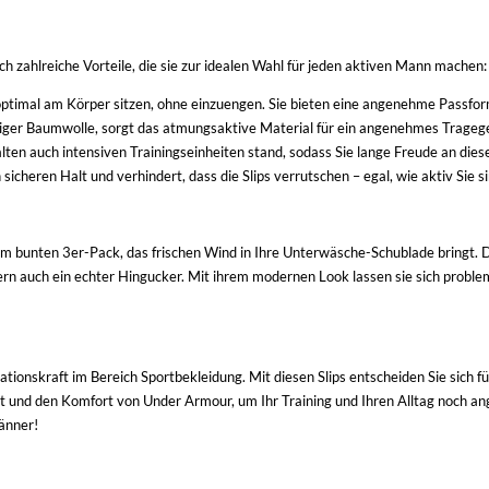
 zahlreiche Vorteile, die sie zur idealen Wahl für jeden aktiven Mann machen:
e optimal am Körper sitzen, ohne einzuengen. Sie bieten eine angenehme Passfo
ger Baumwolle, sorgt das atmungsaktive Material für ein angenehmes Tragegefüh
halten auch intensiven Trainingseinheiten stand, sodass Sie lange Freude an di
sicheren Halt und verhindert, dass die Slips verrutschen – egal, wie aktiv Sie si
 bunten 3er-Pack, das frischen Wind in Ihre Unterwäsche-Schublade bringt. D
ndern auch ein echter Hingucker. Mit ihrem modernen Look lassen sie sich probl
tionskraft im Bereich Sportbekleidung. Mit diesen Slips entscheiden Sie sich fü
t und den Komfort von Under Armour, um Ihr Training und Ihren Alltag noch ang
änner!