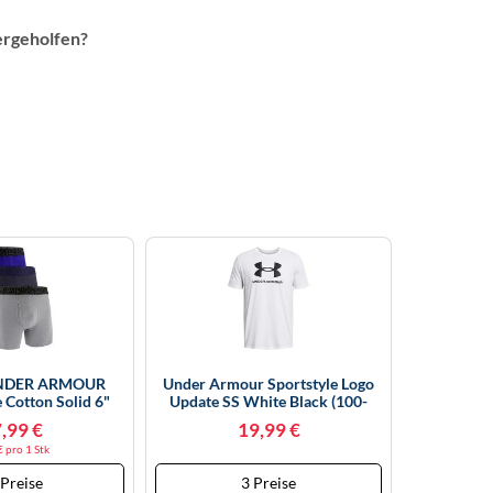
ergeholfen?
UNDER ARMOUR
Under Armour Sportstyle Logo
Cotton Solid 6"
Update SS White Black (100-
s Herren 413 -
001) M
,99 €
19,99 €
ht Navy L
€ pro 1 Stk
 Preise
3 Preise