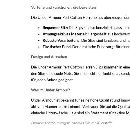
Vorteile und Funktionen, die begeistern
Die Under Armour Perf Cotton Herren Slips überzeugen durch
Bequemer Sitz:
Die Slips sind so konzipiert, dass si
Atmungsaktives Material:
Hergestellt aus hochwerti
Robuste Verarbeitung:
Die Slips sind langlebig und 
Elastischer Bund:
Der elastische Bund sorgt für einen 
Design und Aussehen
Die Under Armour Perf Cotton Herren Slips kommen in einem
den Slips eine coole Note. Sie sind nicht nur funktional, so
für jeden Anlass geeignet.
Warum Under Armour?
Under Armour ist bekannt für seine hohe Qualität und Innova
aktiven Männern ernst nimmt. Vertrauen Sie auf die Qualitä
einfache Unterwäsche – sie sind ein Statement für aktive M
Hinweis: Dieser Beitrag wurde mit Hilfe von KI erstellt