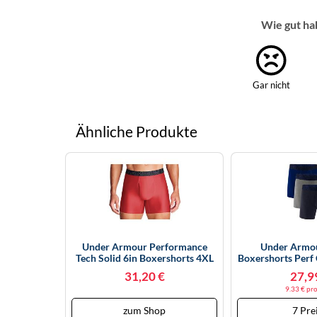
Wie gut ha
Gar nicht
Ähnliche Produkte
Under Armour Performance
Under Armo
Tech Solid 6in Boxershorts 4XL
Boxershorts Perf 
Rot
Pack Na
31,20 €
27,9
9.33 € pro
zum Shop
7 Pre