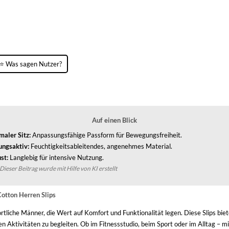
⭐ Was sagen Nutzer?
Auf einen Blick
maler Sitz:
Anpassungsfähige Passform für Bewegungsfreiheit.
ngsaktiv:
Feuchtigkeitsableitendes, angenehmes Material.
st:
Langlebig für intensive Nutzung.
Dieser Beitrag wurde mit Hilfe von KI erstellt
otton Herren Slips
rtliche Männer, die Wert auf Komfort und Funktionalität legen. Diese Slips bie
 Aktivitäten zu begleiten. Ob im Fitnessstudio, beim Sport oder im Alltag – mi