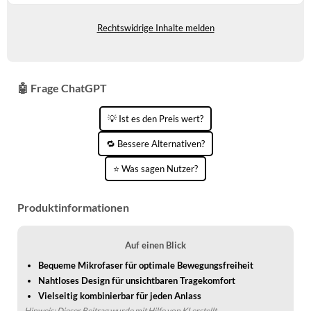
Unterwäsche, Schwarz, L
Auf Lager
KINDERSCHUHE
STRANDTASCHEN
Rechtswidrige Inhalte melden
LAUFSCHUHE
TASCHEN-ZUBEHÖR
OUTDOOR-SCHUHE
🤖 Frage ChatGPT
PANTOLETTEN
💡 Ist es den Preis wert?
PUMPS
🔁 Bessere Alternativen?
SANDALEN
⭐ Was sagen Nutzer?
SCHUHZUBEHÖR
Produktinformationen
SNEAKERS
STIEFEL
Auf einen Blick
STIEFELETTEN
Bequeme Mikrofaser für optimale Bewegungsfreiheit
Nahtloses Design für unsichtbaren Tragekomfort
TREKKINGSANDALEN
Vielseitig kombinierbar für jeden Anlass
Hinweis: Dieser Beitrag wurde mit Hilfe von KI erstellt