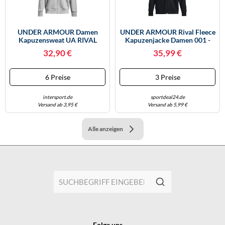
UNDER ARMOUR Damen
UNDER ARMOUR Rival Fleece
Kapuzensweat UA RIVAL
Kapuzenjacke Damen 001 -
FLEECE FZ HOODIE
Black/white 40
32,90 €
35,99 €
(1379497) S MOD GRAY
LIGHT HEATHER
6 Preise
3 Preise
intersport.de
sportdeal24.de
Versand ab 3,95 €
Versand ab 5,99 €
Alle anzeigen
Folge uns