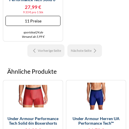
Boxershorts Herren 001 -
27,99 €
Black M
9.33 € pro 1 Stk
11 Preise
sportdeal24.de
Versand ab 5,99 €
Vorherige Seite
Nächste Seite
Ähnliche Produkte
Under Armour Performance
Under Armour Herren UA
Tech Solid 6in Boxershorts
Performance Tech™
4XL Rot
Boxerjock® Unterwäsche,