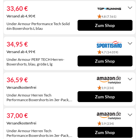
KINDERSCHUHE
STRANDTASCHEN
33,60 €
Versand ab 4,90 €
4,8 (7.561)
LAUFSCHUHE
TASCHEN-ZUBEHÖR
Under Armour Performance Tech Solid
Zum Shop
6in Boxershorts L blau
OUTDOOR-SCHUHE
7 days
PANTOLETTEN
34,95 €
Versand ab 4,99 €
4,7 (14.059)
PUMPS
Under Armour PERF TECH Herren-
Zum Shop
Boxershorts, blau, größe L lg
SANDALEN
4-6 Werktage
36,59 €
SCHUHZUBEHÖR
Versandkostenfrei
3,9 (234)
SNEAKERS
Under Armour Herren Tech
Zum Shop
Performance Boxershorts im 3er-Pack,
STIEFEL
15 cm Beinlänge - atmungsaktiv,
Auf Lager
feuchtigkeitsableitend, weiches
Tragegefühl, ganztägiger Komfort,
37,00 €
STIEFELETTEN
Schwarz/Blau/Grau, L
Versandkostenfrei
3,9 (234)
TREKKINGSANDALEN
Under Armour Herren Tech
Zum Shop
Performance Boxershorts im 3er-Pack,