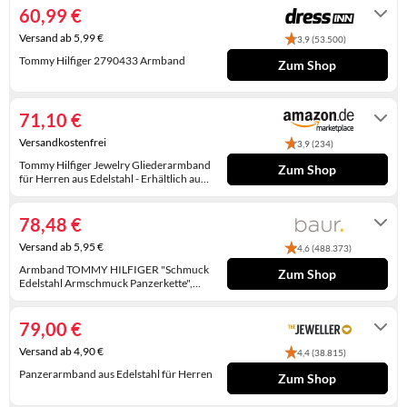
60,99 €
KINDERSCHUHE
STRANDTASCHEN
Versand ab 5,99 €
3,9 (53.500)
LAUFSCHUHE
TASCHEN-ZUBEHÖR
Tommy Hilfiger 2790433 Armband
Zum Shop
OUTDOOR-SCHUHE
9-11 Werktage
71,10 €
PANTOLETTEN
Versandkostenfrei
3,9 (234)
PUMPS
Tommy Hilfiger Jewelry Gliederarmband
Zum Shop
für Herren aus Edelstahl - Erhältlich aus
Gold oder Silber
Auf Lager
SANDALEN
78,48 €
SCHUHZUBEHÖR
Versand ab 5,95 €
4,6 (488.373)
SNEAKERS
Armband TOMMY HILFIGER "Schmuck
Zum Shop
Edelstahl Armschmuck Panzerkette",
weiß (edelstahlfarben, blau, rot, weiß),
2-3 Werktage
STIEFEL
Armbänder, Herren, 19cm, Edelstahl,
Armband (53083954-0)
79,00 €
edelstahlfarben, blau, rot, weiß
STIEFELETTEN
Versand ab 4,90 €
4,4 (38.815)
Panzerarmband aus Edelstahl für Herren
Zum Shop
TREKKINGSANDALEN
1-3 Werktage(sofort versandfertig)