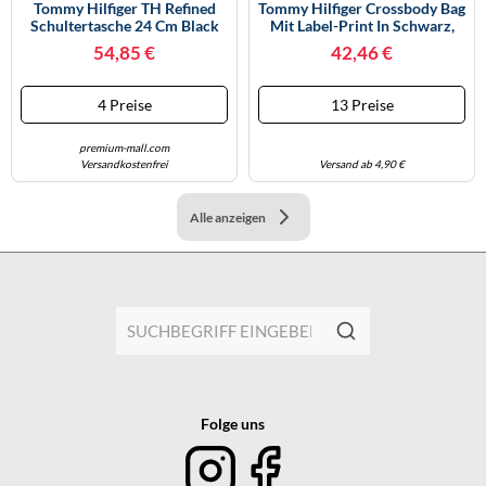
Tommy Hilfiger TH Refined
Tommy Hilfiger Crossbody Bag
Schultertasche 24 Cm Black
Mit Label-Print In Schwarz,
(TAS008883) Schwarz
Größe 1, Artikelnr. 14806231
54,85 €
42,46 €
100% Polyurethan One Size
4 Preise
13 Preise
premium-mall.com
Versandkostenfrei
Versand ab 4,90 €
Alle anzeigen
Folge uns