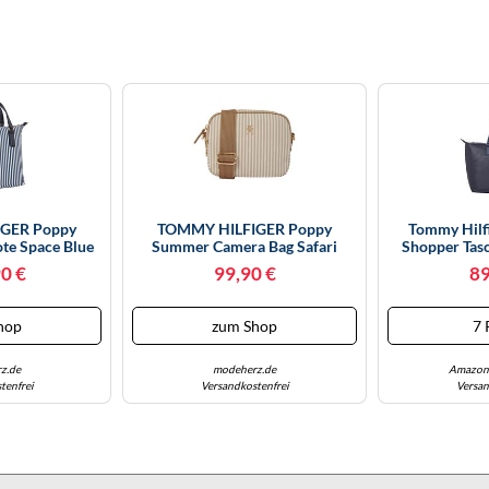
GER Poppy
TOMMY HILFIGER Poppy
Tommy Hilfi
te Space Blue
Summer Camera Bag Safari
Shopper Tas
pe
Canvas Stripe
0 €
99,90 €
89
hop
zum Shop
7 
z.de
modeherz.de
Amazon 
tenfrei
Versandkostenfrei
Versan