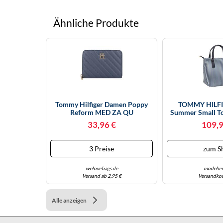
Ähnliche Produkte
Tommy Hilfiger Damen Poppy
TOMMY HILFI
Reform MED ZA QU
Summer Small To
AW0AW17017 Rundum
Stri
33,96 €
109,9
Reißverschluss Brieftasche, Blau
(Faded Ink)
3 Preise
zum S
welovebags.de
modeher
Versand ab 2,95 €
Versandkos
Alle anzeigen