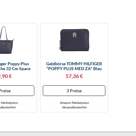
ger Poppy Plus
Geldbörse TOMMY HILFIGER
che 32 Cm Space
"POPPY PLUS MED ZA" Blau
Blue
(dunkelblau) Kleinlederwaren
,90 €
57,36 €
Geldbörsen Mit TH-Monogramm
Vorne (29667012-0)
Preise
3 Preise
Marketplace
Amazon Marketplace
dkostenfrei
Versandkostenfrei