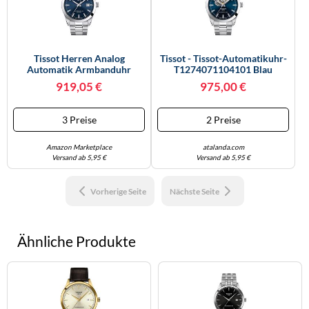
Tissot Herren Analog
Tissot - Tissot-Automatikuhr-
Automatik Armbanduhr
T1274071104101 Blau
Gentleman Powermatic 80
919,05 €
975,00 €
Swiss Made
3 Preise
2 Preise
Amazon Marketplace
atalanda.com
Versand ab 5,95 €
Versand ab 5,95 €
Vorherige Seite
Nächste Seite
Ähnliche Produkte