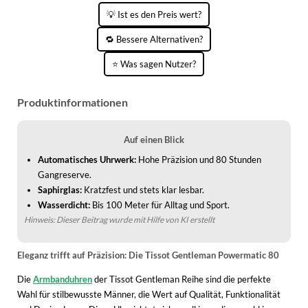
KINDERSCHUHE
STRANDTASCHEN
💡 Ist es den Preis wert?
🔁 Bessere Alternativen?
LAUFSCHUHE
TASCHEN-ZUBEHÖR
⭐ Was sagen Nutzer?
OUTDOOR-SCHUHE
PANTOLETTEN
Produktinformationen
PUMPS
Auf einen Blick
SANDALEN
Automatisches Uhrwerk:
Hohe Präzision und 80 Stunden
Gangreserve.
SCHUHZUBEHÖR
Saphirglas:
Kratzfest und stets klar lesbar.
SNEAKERS
Wasserdicht:
Bis 100 Meter für Alltag und Sport.
Hinweis: Dieser Beitrag wurde mit Hilfe von KI erstellt
STIEFEL
Eleganz trifft auf Präzision: Die Tissot Gentleman Powermatic 80
STIEFELETTEN
Die
Armbanduhren
der Tissot Gentleman Reihe sind die perfekte
TREKKINGSANDALEN
Wahl für stilbewusste Männer, die Wert auf Qualität, Funktionalität