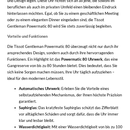
und Design legen. Diese Uhr richtet sich an all jene, die sowohl im
WINTERSCHUHE
beruflichen als auch im privaten Umfeld einen bleibenden Eindruck
hinterlassen möchten. Egal, ob Sie zu einem geschäftlichen Meeting
oder zu einem eleganten Dinner eingeladen sind, die Tissot
Gentleman Powermatic 80 wird Sie stets zuverlässig begleiten.
Vorteile und Funktionen
Die Tissot Gentleman Powermatic 80 überzeugt nicht nur durch ihr
ansprechendes Design, sondern auch durch ihre hervorragenden
Funktionen. Ein Highlight ist das
Powermatic 80 Uhrwerk
, das eine
Gangreserve von bis zu 80 Stunden bietet. Dies bedeutet, dass Sie
sich keine Sorgen machen müssen, Ihre Uhr täglich aufzuziehen –
ideal für den modernen Lebensstil.
Automatisches Uhrwerk:
Erleben Sie die Vorteile eines
selbstaufziehenden Mechanismus, der Ihnen höchste Präzision
garantiert.
Saphirglas:
Das kratzfeste Saphirglas schützt das Zifferblatt
vor alltäglichen Schäden und sorgt dafür, dass die Uhr immer
klar und lesbar bleibt.
Wasserdichtigkeit:
Mit einer Wasserdichtigkeit von bis zu 100